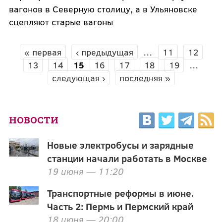
вагонов в Северную столицу, а в Ульяновске
сцепляют старые вагоны
« первая
‹ предыдущая
…
11
12
СТРАНИЦЫ
13
14
15
16
17
18
19
…
следующая ›
последняя »
НОВОСТИ
Новые электробусы и зарядные
станции начали работать в Москве
19 июня — 11:20
Транспортные реформы в июне.
Часть 2: Пермь и Пермский край
18 июня — 20:00