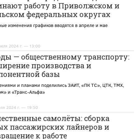
инают работу в Приволжском и
льском федеральных округах
ые изменения графиков вводятся в апреле и мае
реля 2024 г. — 13:00
оды — общественному транспорту:
ширение производства и
понентной базы
ениями и планами поделились ЗАИТ, «ПК ТС», ЦТК, ТМХ,
ом» и «Транс-Альфа»
еля 2024 г. — 19:50
ественные самолёты: сборка
ых пассажирских лайнеров и
ращение к работе