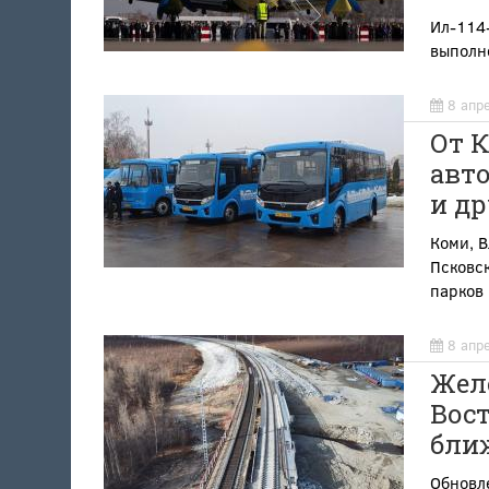
Ил-114-
выполн
8 апр
От 
авт
и д
Коми, В
Псковск
парков
8 апр
Жел
Вос
бли
Обновле