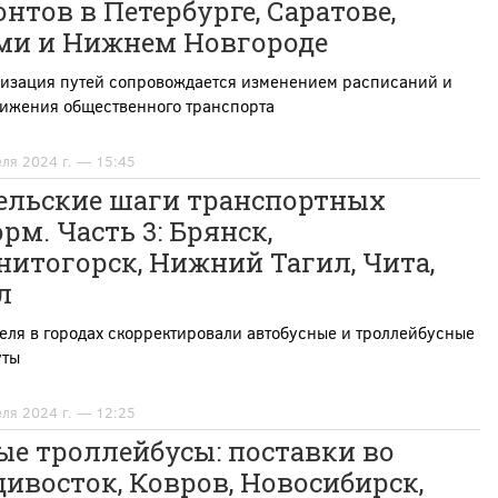
нтов в Петербурге, Саратове,
ми и Нижнем Новгороде
изация путей сопровождается изменением расписаний и
вижения общественного транспорта
еля 2024 г. — 15:45
ельские шаги транспортных
рм. Часть 3: Брянск,
итогорск, Нижний Тагил, Чита,
л
еля в городах скорректировали автобусные и троллейбусные
ты
еля 2024 г. — 12:25
ые троллейбусы: поставки во
ивосток, Ковров, Новосибирск,