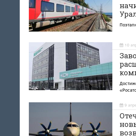
нач
Ура
Поэтапн
10 ап
Зав
рас
ком
Достиж
«Росат
9 апр
Отеч
нов
возв