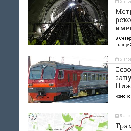
5 апр
Метр
реко
имен
В Севе
станций
5 апр
Сез
запу
Ниж
Изменен
5 апр
Тра