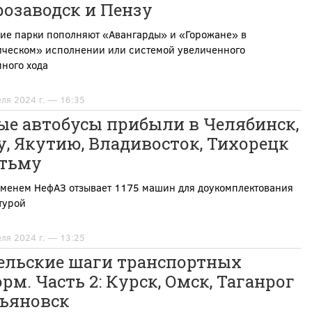
розаводск и Пензу
кие парки пополняют «Авангарды» и «Горожане» в
ическом» исполнении или системой увеличенного
ного хода
еля 2024 г. — 16:35
ые автобусы прибыли в Челябинск,
, Якутию, Владивосток, Тихорецк
отьму
еменем НефАЗ отзывает 1175 машин для доукомплектования
турой
еля 2024 г. — 13:25
ельские шаги транспортных
рм. Часть 2: Курск, Омск, Таганрог
льяновск