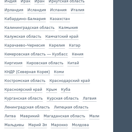
Индия
Ирак
Иран
Иркутская область
Ирландия
Исландия
Испания
Италия
Кабардино-Балкария
Казахстан
Калининградская область
Калмыкия
Калужская область
Камчатский край
Карачаево-Черкесия
Карелия
Катар
Кемеровская область — Кузбасс
Кения
Киргизия
Кировская область
Китай
КНДР (Северная Корея)
Коми
Костромская область
Краснодарский край
Красноярский край
Крым
Куба
Курганская область
Курская область
Латвия
Ленинградская область
Липецкая область
Литва
Маврикий
Магаданская область
Мали
Мальдивы
Марий Эл
Марокко
Молдова