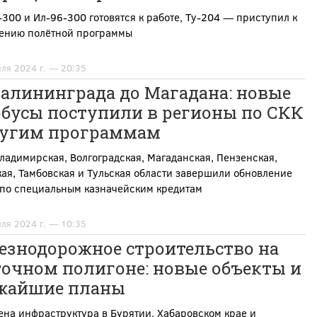
300 и Ил-96-300 готовятся к работе, Ту-204 — приступил к
ению полётной программы
еля 2024 г. — 20:35
Калининграда до Магадана: новые
обусы поступили в регионы по СКК
ругим программам
ладимирская, Волгоградская, Магаданская, Пензенская,
ая, Тамбовская и Тульская области завершили обновление
 по специальным казначейским кредитам
еля 2024 г. — 10:35
езнодорожное строительство на
точном полигоне: новые объекты и
жайшие планы
на инфраструктура в Бурятии, Хабаровском крае и