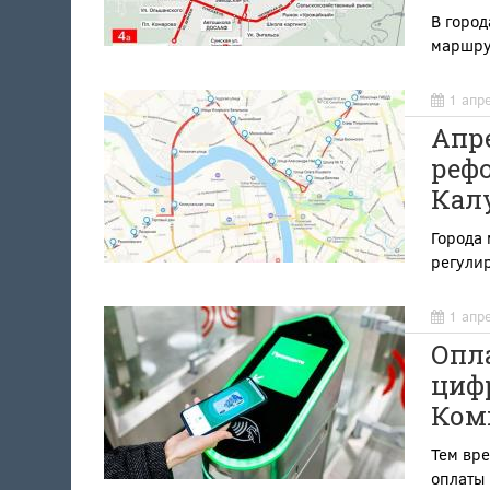
В горо
маршру
1 апр
Апр
рефо
Калу
Города 
регули
1 апр
Опла
цифр
Ком
Тем вре
оплаты