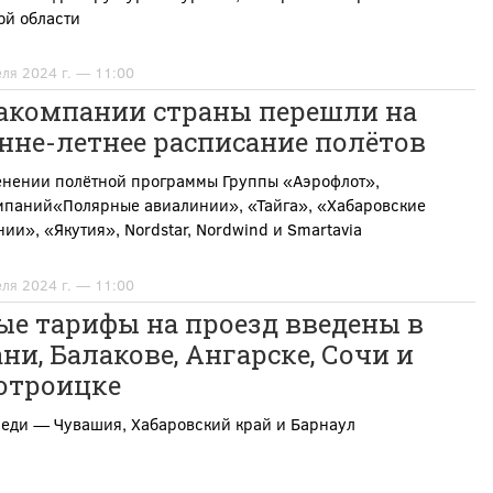
ой области
еля 2024 г. — 11:00
акомпании страны перешли на
нне-летнее расписание полётов
енении полётной программы Группы «Аэрофлот»,
мпаний«Полярные авиалинии», «Тайга», «Хабаровские
ии», «Якутия», Nordstar, Nordwind и Smartavia
еля 2024 г. — 11:00
ые тарифы на проезд введены в
ни, Балакове, Ангарске, Сочи и
отроицке
реди — Чувашия, Хабаровский край и Барнаул