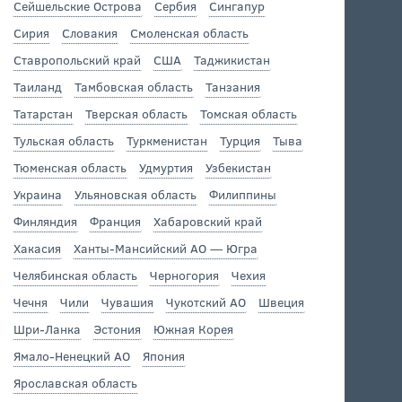
Сейшельские Острова
Сербия
Сингапур
Сирия
Словакия
Смоленская область
Ставропольский край
США
Таджикистан
Таиланд
Тамбовская область
Танзания
Татарстан
Тверская область
Томская область
Тульская область
Туркменистан
Турция
Тыва
Тюменская область
Удмуртия
Узбекистан
Украина
Ульяновская область
Филиппины
Финляндия
Франция
Хабаровский край
Хакасия
Ханты-Мансийский АО — Югра
Челябинская область
Черногория
Чехия
Чечня
Чили
Чувашия
Чукотский АО
Швеция
Шри-Ланка
Эстония
Южная Корея
Ямало-Ненецкий АО
Япония
Ярославская область