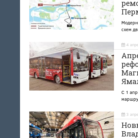
ремо
Пер
Модерн
схем д
4 апр
Апр
рефо
Магн
Яма
С 1 апр
маршру
3 апр
Нов
Влад