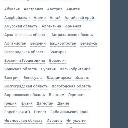
Абхазия
Австралия
Австрия
Адыгея
Азербайджан
Алжир
Алтай
Алтайский край
Амурская область
Аргентина
Армения
Архангельская область
Астраханская область
Афганистан
Бахрейн
Башкортостан
Беларусь
Белгородская область
Болгария
Босния и Герцеговина
Бразилия
Брянская область
Бурятия
Великобритания
Венгрия
Венесуэла
Владимирская область
Волгоградская область
Вологодская область
Воронежская область
Вьетнам
Германия
Греция
Грузия
Дагестан
Дания
Еврейская АО
Египет
Забайкальский край
Ивановская область
Израиль
Ингушетия