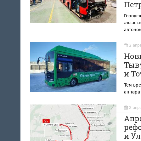
Пет
Городс
«класс
автоном
2 апр
Нов
Тыву
и Т
Тем вр
аппара
2 апр
Апр
рефо
и У