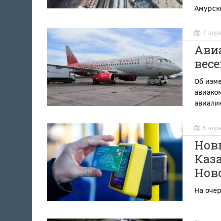
Амурск
7 апр
Ави
весе
Об изм
авиако
авиалин
6 апр
Нов
Каза
Нов
На оче