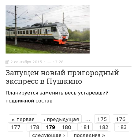
2 сентября 2015 г. — 13:28
Запущен новый пригородный
экспресс в Пушкино
Планируется заменить весь устаревший
подвижной состав
« первая
‹ предыдущая
…
175
176
СТРАНИЦЫ
177
178
179
180
181
182
183
следующая ›
последняя »