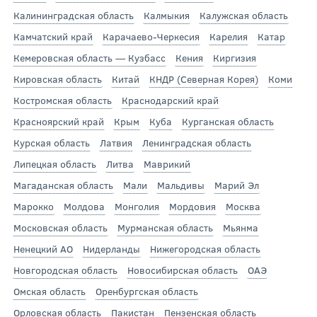
Калининградская область
Калмыкия
Калужская область
Камчатский край
Карачаево-Черкесия
Карелия
Катар
Кемеровская область — Кузбасс
Кения
Киргизия
Кировская область
Китай
КНДР (Северная Корея)
Коми
Костромская область
Краснодарский край
Красноярский край
Крым
Куба
Курганская область
Курская область
Латвия
Ленинградская область
Липецкая область
Литва
Маврикий
Магаданская область
Мали
Мальдивы
Марий Эл
Марокко
Молдова
Монголия
Мордовия
Москва
Московская область
Мурманская область
Мьянма
Ненецкий АО
Нидерланды
Нижегородская область
Новгородская область
Новосибирская область
ОАЭ
Омская область
Оренбургская область
Орловская область
Пакистан
Пензенская область