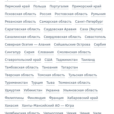
Пермский край
Польша
Португалия
Приморский край
Псковская область
Россия
Ростовская область
Румыния
Рязанская область
Самарская область
Санкт-Петербург
Саратовская область
Саудовская Аравия
Саха (Якутия)
Сахалинская область
Свердловская область
Севастополь
Северная Осетия — Алания
Сейшельские Острова
Сербия
Сингапур
Сирия
Словакия
Смоленская область
Ставропольский край
США
Таджикистан
Таиланд
Тамбовская область
Танзания
Татарстан
Тверская область
Томская область
Тульская область
Туркменистан
Турция
Тыва
Тюменская область
Удмуртия
Узбекистан
Украина
Ульяновская область
Филиппины
Финляндия
Франция
Хабаровский край
Хакасия
Ханты-Мансийский АО — Югра
Челябинская область
Черногория
Чехия
Чечня
Чили