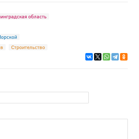
инградская область
орской
ав
Строительство