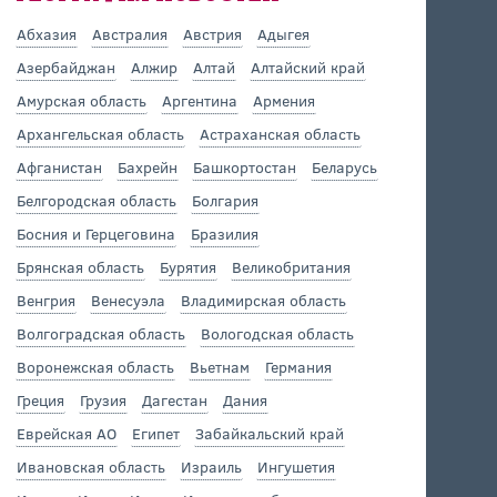
Абхазия
Австралия
Австрия
Адыгея
Азербайджан
Алжир
Алтай
Алтайский край
Амурская область
Аргентина
Армения
Архангельская область
Астраханская область
Афганистан
Бахрейн
Башкортостан
Беларусь
Белгородская область
Болгария
Босния и Герцеговина
Бразилия
Брянская область
Бурятия
Великобритания
Венгрия
Венесуэла
Владимирская область
Волгоградская область
Вологодская область
Воронежская область
Вьетнам
Германия
Греция
Грузия
Дагестан
Дания
Еврейская АО
Египет
Забайкальский край
Ивановская область
Израиль
Ингушетия