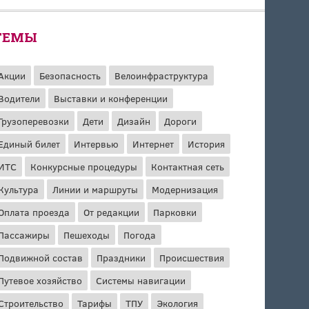
ТЕМЫ
Акции
Безопасность
Велоинфраструктура
Водители
Выставки и конференции
Грузоперевозки
Дети
Дизайн
Дороги
Единый билет
Интервью
Интернет
История
ИТС
Конкурсные процедуры
Контактная сеть
Культура
Линии и маршруты
Модернизация
Оплата проезда
От редакции
Парковки
Пассажиры
Пешеходы
Погода
Подвижной состав
Праздники
Происшествия
Путевое хозяйство
Системы навигации
Строительство
Тарифы
ТПУ
Экология