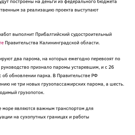
удут построены на деньги из федерального бюджета
ственным за реализацию проекта выступают
 работ выполнит Прибалтийский судостроительный
те
Правительства Калининградской области.
ируют два парома, на которых ежегодно перевозят по
у руководство признало паромы устаревшим, и с 26
 об обновлении парка. В Правительстве РФ
нию не три новых грузопассажирских парома, а шесть.
ходимый грузопоток.
 море являются важным транспортом для
туации на сухопутных границах и работы