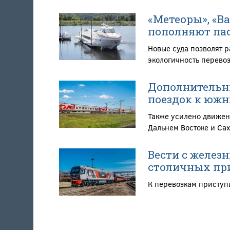
«Метеоры», «В
пополняют пас
Новые суда позволят 
экологичность перево
Дополнительны
поездок к южн
Также усилено движен
Дальнем Востоке и Са
Вести с желез
столичных при
К перевозкам приступ