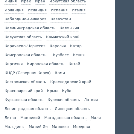
Индия
Ирак
Иран
Иркутская область
Ирландия
Исландия
Испания
Италия
Кабардино-Балкария
Казахстан
Калининградская область
Калмыкия
Калужская область
Камчатский край
Карачаево-Черкесия
Карелия
Катар
Кемеровская область — Кузбасс
Кения
Киргизия
Кировская область
Китай
КНДР (Северная Корея)
Коми
Костромская область
Краснодарский край
Красноярский край
Крым
Куба
Курганская область
Курская область
Латвия
Ленинградская область
Липецкая область
Литва
Маврикий
Магаданская область
Мали
Мальдивы
Марий Эл
Марокко
Молдова