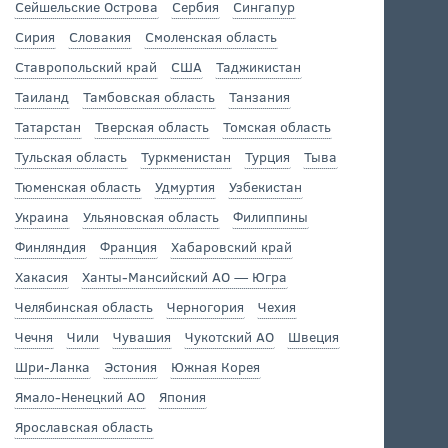
Сейшельские Острова
Сербия
Сингапур
Сирия
Словакия
Смоленская область
Ставропольский край
США
Таджикистан
Таиланд
Тамбовская область
Танзания
Татарстан
Тверская область
Томская область
Тульская область
Туркменистан
Турция
Тыва
Тюменская область
Удмуртия
Узбекистан
Украина
Ульяновская область
Филиппины
Финляндия
Франция
Хабаровский край
Хакасия
Ханты-Мансийский АО — Югра
Челябинская область
Черногория
Чехия
Чечня
Чили
Чувашия
Чукотский АО
Швеция
Шри-Ланка
Эстония
Южная Корея
Ямало-Ненецкий АО
Япония
Ярославская область