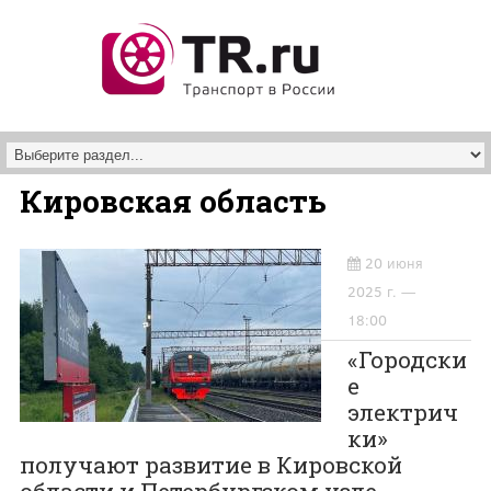
Перейти к основному содержанию
Кировская область
20 июня
2025 г. —
18:00
«Городски
е
электрич
ки»
получают развитие в Кировской