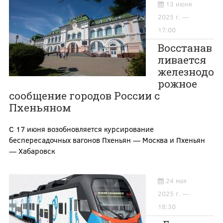
13 июня
2025 г. —
17:00
Восстанав
ливается
железнодо
рожное
сообщение городов России с
Пхеньяном
С 17 июня возобновляется курсирование
беспересадочных вагонов Пхеньян — Москва и Пхеньян
— Хабаровск
24 мая
2025 г. —
18:30