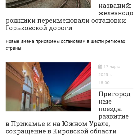
названий:
железнодо
рожники переименовали остановки
Горьковской дороги
Новые имена присвоены остановкам в шести регионах
страны
17 марта
2025 г. —
18:00
Пригород
ные
поезда:
развитие
в Прикамье и на Южном Урале,
сокращение в Кировской области