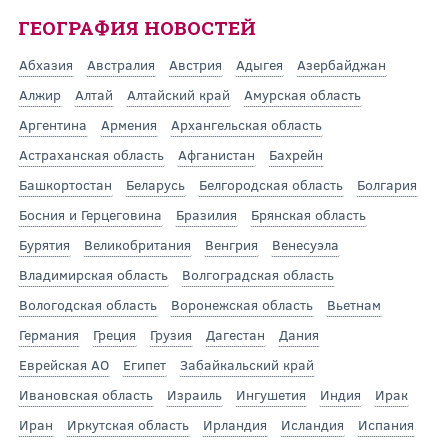
ГЕОГРАФИЯ НОВОСТЕЙ
Абхазия
Австралия
Австрия
Адыгея
Азербайджан
Алжир
Алтай
Алтайский край
Амурская область
Аргентина
Армения
Архангельская область
Астраханская область
Афганистан
Бахрейн
Башкортостан
Беларусь
Белгородская область
Болгария
Босния и Герцеговина
Бразилия
Брянская область
Бурятия
Великобритания
Венгрия
Венесуэла
Владимирская область
Волгоградская область
Вологодская область
Воронежская область
Вьетнам
Германия
Греция
Грузия
Дагестан
Дания
Еврейская АО
Египет
Забайкальский край
Ивановская область
Израиль
Ингушетия
Индия
Ирак
Иран
Иркутская область
Ирландия
Исландия
Испания