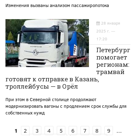
Изменения вызваны анализом пассажиропотока
28 января
2025 г. —
17:20
Петербург
помогает
регионам:
трамвай
готовят к отправке в Казань,
троллейбусы — в Орёл
При этом в Северной столице продолжают
модернизировать вагоны с продлением срок службы для
собственных нужд
1
2
3
4
5
6
7
8
9
…
СТРАНИЦЫ