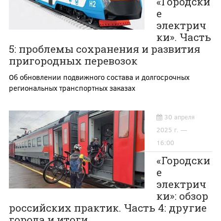
«Городски
е
электрич
ки». Часть
5: проблемы сохранения и развития
пригородных перевозок
Об обновлении подвижного состава и долгосрочных
региональных транспортных заказах
30 апреля
2025 г. —
16:00
«Городски
е
электрич
ки»: обзор
российских практик. Часть 4: другие
города и итоги