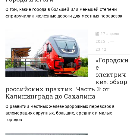
О том, какие города в большей или меньшей степени
«приручили» железные дороги для местных перевозок
27 апреля
2025 г. —
23:12
«Городски
е
электрич
ки»: обзор
российских практик. Часть 3: от
Калининграда до Сахалина
О развитии местных железнодорожных перевозок в
агломерациях крупных, больших, средних и малых
городов