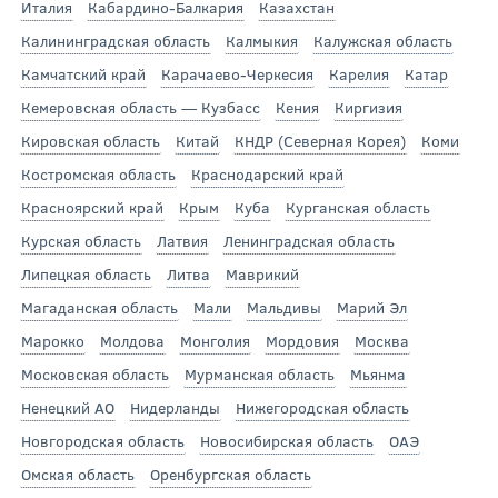
Италия
Кабардино-Балкария
Казахстан
Калининградская область
Калмыкия
Калужская область
Камчатский край
Карачаево-Черкесия
Карелия
Катар
Кемеровская область — Кузбасс
Кения
Киргизия
Кировская область
Китай
КНДР (Северная Корея)
Коми
Костромская область
Краснодарский край
Красноярский край
Крым
Куба
Курганская область
Курская область
Латвия
Ленинградская область
Липецкая область
Литва
Маврикий
Магаданская область
Мали
Мальдивы
Марий Эл
Марокко
Молдова
Монголия
Мордовия
Москва
Московская область
Мурманская область
Мьянма
Ненецкий АО
Нидерланды
Нижегородская область
Новгородская область
Новосибирская область
ОАЭ
Омская область
Оренбургская область