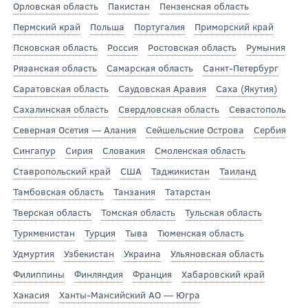
Орловская область
Пакистан
Пензенская область
Пермский край
Польша
Португалия
Приморский край
Псковская область
Россия
Ростовская область
Румыния
Рязанская область
Самарская область
Санкт-Петербург
Саратовская область
Саудовская Аравия
Саха (Якутия)
Сахалинская область
Свердловская область
Севастополь
Северная Осетия — Алания
Сейшельские Острова
Сербия
Сингапур
Сирия
Словакия
Смоленская область
Ставропольский край
США
Таджикистан
Таиланд
Тамбовская область
Танзания
Татарстан
Тверская область
Томская область
Тульская область
Туркменистан
Турция
Тыва
Тюменская область
Удмуртия
Узбекистан
Украина
Ульяновская область
Филиппины
Финляндия
Франция
Хабаровский край
Хакасия
Ханты-Мансийский АО — Югра