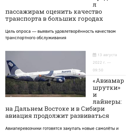
л
пассажирам оценить качество
транспорта в больших городах
Цель опроса — выявить удовлетворённость качеством
транспортного обслуживания
13 августа
2022 г. —
09:50
«Авиамар
шрутки»
и
лайнеры:
на Дальнем Востоке и в Сибири
авиация продолжит развиваться
Авиаперевозчики готовятся закупать новые самолёты и