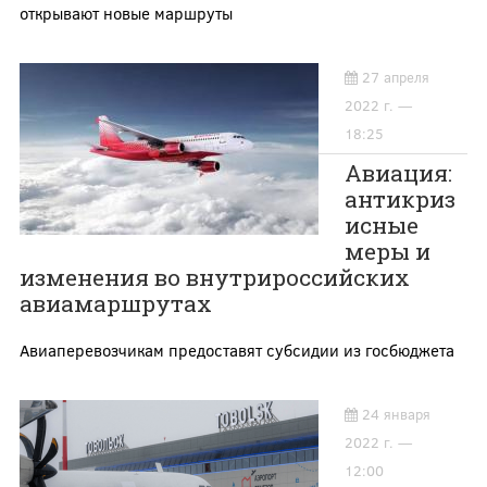
открывают новые маршруты
27 апреля
2022 г. —
18:25
Авиация:
антикриз
исные
меры и
изменения во внутрироссийских
авиамаршрутах
Авиаперевозчикам предоставят субсидии из госбюджета
24 января
2022 г. —
12:00