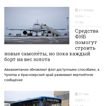
21 января
2024 г. —
11:00
Средства
ФНБ
помогут
строить
новые самолёты, но пока каждый
борт на вес золота
Авиакомпании обновляют флот доступными способами, а
Чукотка и Красноярский край развивают вертолётное
сообщение
27 мая
2023 г. —