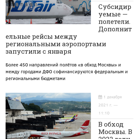
Субсидир
уемые —
полетели.
Дополнит
ельные рейсы между
региональными аэропортами
запустили с января
Более 450 направлений полётов «в обход Москвы» и
между городами ДФО софинансируются федеральным и
региональными бюджетами
1 декабря
2021 г. —
11:10
В обход
Москвы. В
2022 году