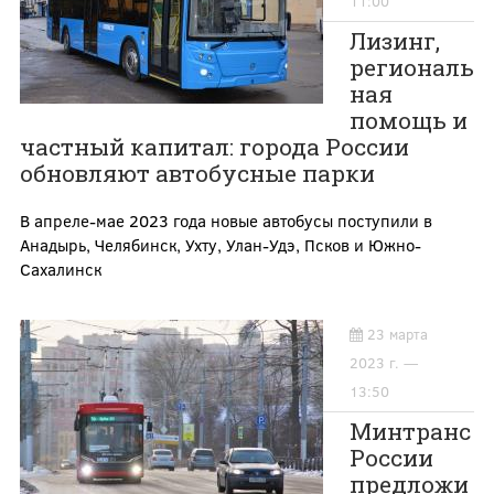
11:00
Лизинг,
региональ
ная
помощь и
частный капитал: города России
обновляют автобусные парки
В апреле-мае 2023 года новые автобусы поступили в
Анадырь, Челябинск, Ухту, Улан-Удэ, Псков и Южно-
Сахалинск
23 марта
2023 г. —
13:50
Минтранс
России
предложи