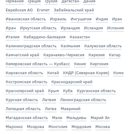
Германия
Греция
Грузия
Дагестан
Дания
Еврейская АО
Египет
Забайкальский край
Ивановская область
Израиль
Ингушетия
Индия
Ирак
Иран
Иркутская область
Ирландия
Исландия
Испания
Италия
Кабардино-Балкария
Казахстан
Калининградская область
Калмыкия
Калужская область
Камчатский край
Карачаево-Черкесия
Карелия
Катар
Кемеровская область — Кузбасс
Кения
Киргизия
Кировская область
Китай
КНДР (Северная Корея)
Коми
Костромская область
Краснодарский край
Красноярский край
Крым
Куба
Курганская область
Курская область
Латвия
Ленинградская область
Липецкая область
Литва
Маврикий
Магаданская область
Мали
Мальдивы
Марий Эл
Марокко
Молдова
Монголия
Мордовия
Москва