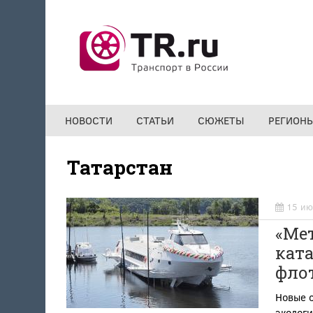
Перейти к основному содержанию
НОВОСТИ
СТАТЬИ
СЮЖЕТЫ
РЕГИОН
Татарстан
15 ию
«Мет
кат
фло
Новые с
экологи