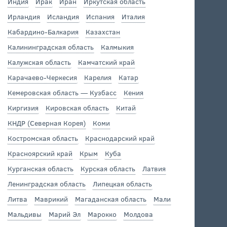
Индия
Ирак
Иран
Иркутская область
Ирландия
Исландия
Испания
Италия
Кабардино-Балкария
Казахстан
Калининградская область
Калмыкия
Калужская область
Камчатский край
Карачаево-Черкесия
Карелия
Катар
Кемеровская область — Кузбасс
Кения
Киргизия
Кировская область
Китай
КНДР (Северная Корея)
Коми
Костромская область
Краснодарский край
Красноярский край
Крым
Куба
Курганская область
Курская область
Латвия
Ленинградская область
Липецкая область
Литва
Маврикий
Магаданская область
Мали
Мальдивы
Марий Эл
Марокко
Молдова