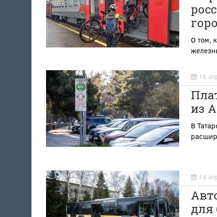
росс
горо
О том, 
железны
16 ап
Плат
из А
В Татар
расшире
14 ап
Авто
для