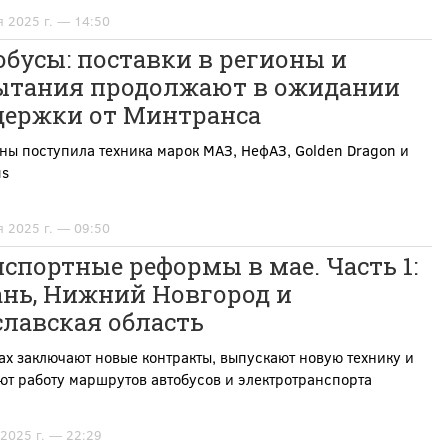
я 2025 г. — 14:50
бусы: поставки в регионы и
ытания продолжают в ожидании
держки от Минтранса
ны поступила техника марок МАЗ, НефАЗ, Golden Dragon и
us
я 2025 г. — 09:50
спортные реформы в мае. Часть 1:
ань, Нижний Новгород и
лавская область
ах заключают новые контракты, выпускают новую технику и
т работу маршрутов автобусов и электротранспорта
 2025 г. — 22:29