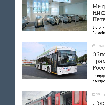
Метр
Нижн
Пете
В столи
Петерб
1 мая
Обн
трам
Росс
Рекордн
электр
30 ап
«Гор