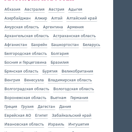
Абхазия
Австралия
Австрия
Адыгея
Азербайджан
Алжир
Алтай
Алтайский край
Амурская область
Аргентина
Армения
Архангельская область
Астраханская область
Афганистан
Бахрейн
Башкортостан
Беларусь
Белгородская область
Болгария
Босния и Герцеговина
Бразилия
Брянская область
Бурятия
Великобритания
Венгрия
Венесуэла
Владимирская область
Волгоградская область
Вологодская область
Воронежская область
Вьетнам
Германия
Греция
Грузия
Дагестан
Дания
Еврейская АО
Египет
Забайкальский край
Ивановская область
Израиль
Ингушетия