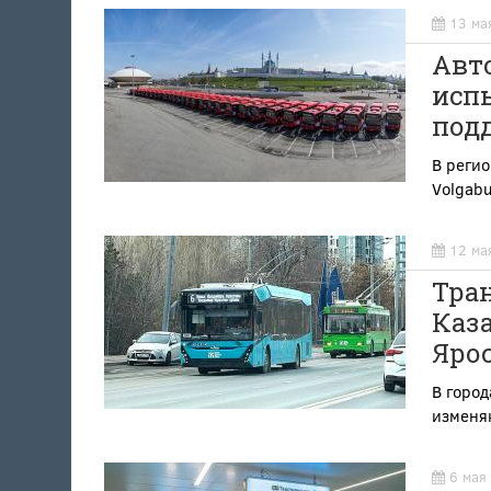
13 ма
Авто
исп
под
В регио
Volgab
12 ма
Тран
Каз
Ярос
В город
изменяю
6 мая