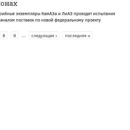
ионах
рийные экземпляры КамАЗа и ЛиАЗ проходят испытания
ачалом поставок по новой федеральному проекту
8
9
…
следующая ›
последняя »