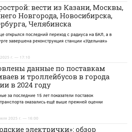
острой: вести из Казани, Москвы,
его Новгорода, Новосибирска,
рбурга, Челябинска
це открылся последний переход с радиуса на БКЛ, а в
урге завершена реконструкция станции «Удельная»
 2025 г. — 17:10
овлены данные по поставкам
ваев и троллейбусов в города
ии в 2024 году
ые за последние 15 лет показатели поставок
отранспорта оказались ещё выше прежней оценки
реля 2025 г. — 16:00
одские электрички»: обзор