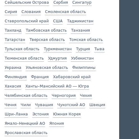
Сейшельские Острова
Сербия
Сингапур
Сирия
Словакия
Смоленская область
Ставропольский край
США
Таджикистан
Таиланд
Тамбовская область
Танзания
Татарстан
Тверская область
Томская область
Тульская область
Туркменистан
Турция
Тыва
Тюменская область
Удмуртия
Узбекистан
Украина
Ульяновская область
Филиппины
Финляндия
Франция
Хабаровский край
Хакасия
Ханты-Мансийский АО — Югра
Челябинская область
Черногория
Чехия
Чечня
Чили
Чувашия
Чукотский АО
Швеция
Шри-Ланка
Эстония
Южная Корея
Ямало-Ненецкий АО
Япония
Ярославская область