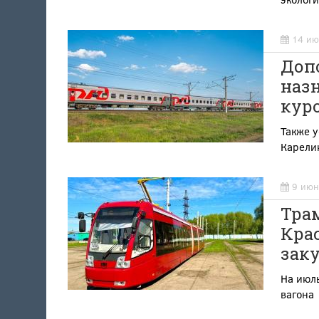
14 ию
Доп
наз
куро
Также у
Карелию
9 июн
Трам
Крас
зак
На июл
вагона