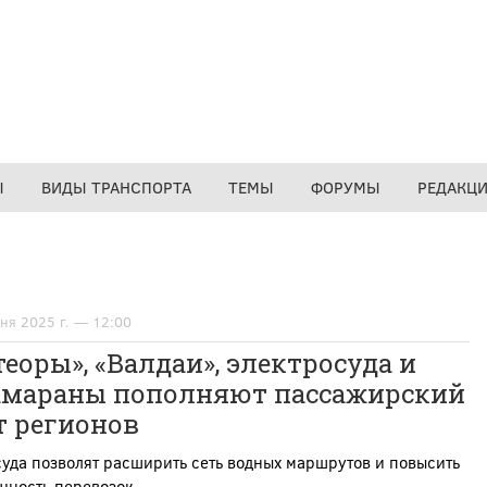
Ы
ВИДЫ ТРАНСПОРТА
ТЕМЫ
ФОРУМЫ
РЕДАКЦ
ня 2025 г. — 12:00
еоры», «Валдаи», электросуда и
амараны пополняют пассажирский
т регионов
уда позволят расширить сеть водных маршрутов и повысить
чность перевозок