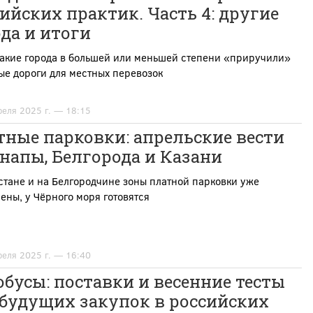
ийских практик. Часть 4: другие
да и итоги
какие города в большей или меньшей степени «приручили»
е дороги для местных перевозок
реля 2025 г. — 18:15
ные парковки: апрельские вести
напы, Белгорода и Казани
стане и на Белгородчине зоны платной парковки уже
ны, у Чёрного моря готовятся
реля 2025 г. — 16:40
бусы: поставки и весенние тесты
 будущих закупок в российских