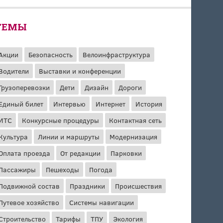
ТЕМЫ
Акции
Безопасность
Велоинфраструктура
Водители
Выставки и конференции
Грузоперевозки
Дети
Дизайн
Дороги
Единый билет
Интервью
Интернет
История
ИТС
Конкурсные процедуры
Контактная сеть
Культура
Линии и маршруты
Модернизация
Оплата проезда
От редакции
Парковки
Пассажиры
Пешеходы
Погода
Подвижной состав
Праздники
Происшествия
Путевое хозяйство
Системы навигации
Строительство
Тарифы
ТПУ
Экология