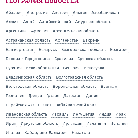
ГЕОГРАФИЯ НОВОСТЕЙ
Абхазия
Австралия
Австрия
Адыгея
Азербайджан
Алжир
Алтай
Алтайский край
Амурская область
Аргентина
Армения
Архангельская область
Астраханская область
Афганистан
Бахрейн
Башкортостан
Беларусь
Белгородская область
Болгария
Босния и Герцеговина
Бразилия
Брянская область
Бурятия
Великобритания
Венгрия
Венесуэла
Владимирская область
Волгоградская область
Вологодская область
Воронежская область
Вьетнам
Германия
Греция
Грузия
Дагестан
Дания
Еврейская АО
Египет
Забайкальский край
Ивановская область
Израиль
Ингушетия
Индия
Ирак
Иран
Иркутская область
Ирландия
Исландия
Испания
Италия
Кабардино-Балкария
Казахстан