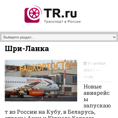
Перейти к основному содержанию
Шри-Ланка
31 декабря
2023 г. —
11:00
Новые
авиарейс
ы
запускаю
т из России на Кубу, в Беларусь,