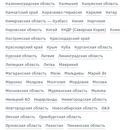
Калининградская область
Калмыкия
Калужская область
Камчатский край
Карачаево-Черкесия
Карелия
Катар
Кемеровская область — Кузбасс
Кения
Киргизия
Кировская область
Китай
КНДР (Северная Корея)
Коми
Костромская область
Краснодарский край
Красноярский край
Крым
Куба
Курганская область
Курская область
Латвия
Ленинградская область
Липецкая область
Литва
Маврикий
Магаданская область
Мали
Мальдивы
Марий Эл
Марокко
Молдова
Монголия
Мордовия
Москва
Московская область
Мурманская область
Мьянма
Ненецкий АО
Нидерланды
Нижегородская область
Новгородская область
Новосибирская область
ОАЭ
Омская область
Оренбургская область
Орловская область
Пакистан
Пензенская область