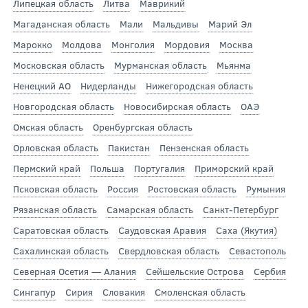
Липецкая область
Литва
Маврикий
Магаданская область
Мали
Мальдивы
Марий Эл
Марокко
Молдова
Монголия
Мордовия
Москва
Московская область
Мурманская область
Мьянма
Ненецкий АО
Нидерланды
Нижегородская область
Новгородская область
Новосибирская область
ОАЭ
Омская область
Оренбургская область
Орловская область
Пакистан
Пензенская область
Пермский край
Польша
Португалия
Приморский край
Псковская область
Россия
Ростовская область
Румыния
Рязанская область
Самарская область
Санкт-Петербург
Саратовская область
Саудовская Аравия
Саха (Якутия)
Сахалинская область
Свердловская область
Севастополь
Северная Осетия — Алания
Сейшельские Острова
Сербия
Сингапур
Сирия
Словакия
Смоленская область