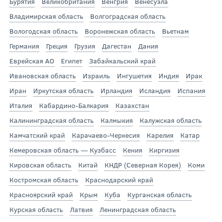
Бурятия
Великобритания
Венгрия
Венесуэла
Владимирская область
Волгоградская область
Вологодская область
Воронежская область
Вьетнам
Германия
Греция
Грузия
Дагестан
Дания
Еврейская АО
Египет
Забайкальский край
Ивановская область
Израиль
Ингушетия
Индия
Ирак
Иран
Иркутская область
Ирландия
Исландия
Испания
Италия
Кабардино-Балкария
Казахстан
Калининградская область
Калмыкия
Калужская область
Камчатский край
Карачаево-Черкесия
Карелия
Катар
Кемеровская область — Кузбасс
Кения
Киргизия
Кировская область
Китай
КНДР (Северная Корея)
Коми
Костромская область
Краснодарский край
Красноярский край
Крым
Куба
Курганская область
Курская область
Латвия
Ленинградская область