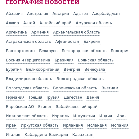
ГЕОГРАФИЯ НОВОСТЕЙ
Абхазия
Австралия
Австрия
Адыгея
Азербайджан
Алжир
Алтай
Алтайский край
Амурская область
Аргентина
Армения
Архангельская область
Астраханская область
Афганистан
Бахрейн
Башкортостан
Беларусь
Белгородская область
Болгария
Босния и Герцеговина
Бразилия
Брянская область
Бурятия
Великобритания
Венгрия
Венесуэла
Владимирская область
Волгоградская область
Вологодская область
Воронежская область
Вьетнам
Германия
Греция
Грузия
Дагестан
Дания
Еврейская АО
Египет
Забайкальский край
Ивановская область
Израиль
Ингушетия
Индия
Ирак
Иран
Иркутская область
Ирландия
Исландия
Испания
Италия
Кабардино-Балкария
Казахстан