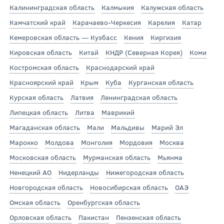
Калининградская область
Калмыкия
Калужская область
Камчатский край
Карачаево-Черкесия
Карелия
Катар
Кемеровская область — Кузбасс
Кения
Киргизия
Кировская область
Китай
КНДР (Северная Корея)
Коми
Костромская область
Краснодарский край
Красноярский край
Крым
Куба
Курганская область
Курская область
Латвия
Ленинградская область
Липецкая область
Литва
Маврикий
Магаданская область
Мали
Мальдивы
Марий Эл
Марокко
Молдова
Монголия
Мордовия
Москва
Московская область
Мурманская область
Мьянма
Ненецкий АО
Нидерланды
Нижегородская область
Новгородская область
Новосибирская область
ОАЭ
Омская область
Оренбургская область
Орловская область
Пакистан
Пензенская область