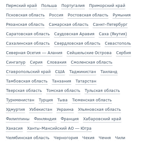
Пермский край
Польша
Португалия
Приморский край
Псковская область
Россия
Ростовская область
Румыния
Рязанская область
Самарская область
Санкт-Петербург
Саратовская область
Саудовская Аравия
Саха (Якутия)
Сахалинская область
Свердловская область
Севастополь
Северная Осетия — Алания
Сейшельские Острова
Сербия
Сингапур
Сирия
Словакия
Смоленская область
Ставропольский край
США
Таджикистан
Таиланд
Тамбовская область
Танзания
Татарстан
Тверская область
Томская область
Тульская область
Туркменистан
Турция
Тыва
Тюменская область
Удмуртия
Узбекистан
Украина
Ульяновская область
Филиппины
Финляндия
Франция
Хабаровский край
Хакасия
Ханты-Мансийский АО — Югра
Челябинская область
Черногория
Чехия
Чечня
Чили