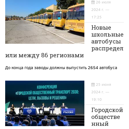
26 июля
2024 г. —
17:25
Новые
школьные
автобусы
распредел
или между 86 регионами
До конца года заводы должны выпустить 2654 автобуса
25 июня
2024 г. —
19:10
Городской
обществе
нный