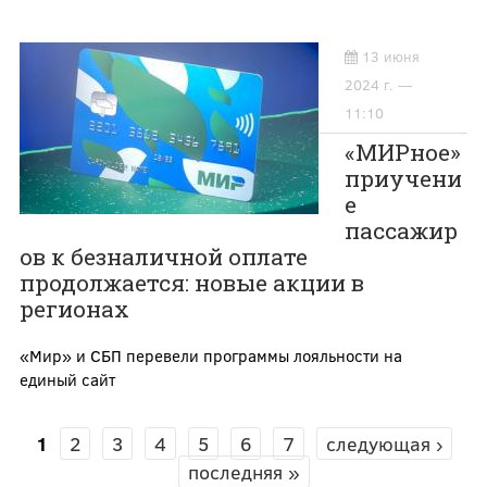
13 июня
2024 г. —
11:10
«МИРное»
приучени
е
пассажир
ов к безналичной оплате
продолжается: новые акции в
регионах
«Мир» и СБП перевели программы лояльности на
единый сайт
1
2
3
4
5
6
7
следующая ›
СТРАНИЦЫ
последняя »