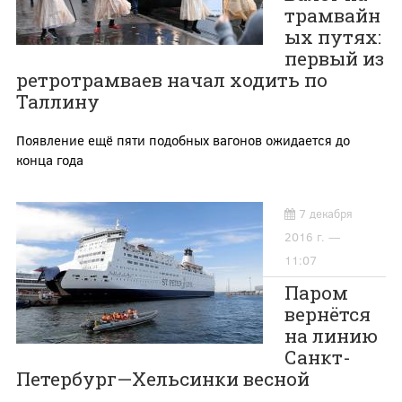
трамвайн
ых путях:
первый из
ретротрамваев начал ходить по
Таллину
Появление ещё пяти подобных вагонов ожидается до
конца года
7 декабря
2016 г. —
11:07
Паром
вернётся
на линию
Санкт-
Петербург—Хельсинки весной