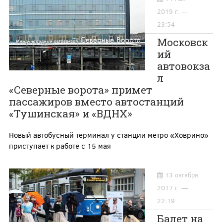
2019 г. —
23:54
Московск
ий
автовокза
л
«Северные ворота» примет
пассажиров вместо автостанций
«Тушинская» и «ВДНХ»
Новый автобусный терминал у станции метро «Ховрино»
приступает к работе с 15 мая
13 октября
2017 г. —
22:19
Балет на