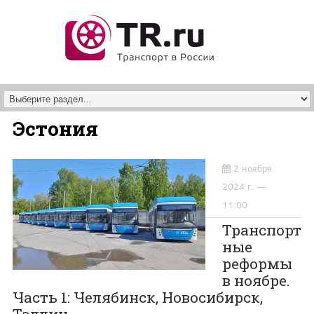
Перейти к основному содержанию
Эстония
2 ноября
2024 г. —
11:00
Транспорт
ные
реформы
в ноябре.
Часть 1: Челябинск, Новосибирск,