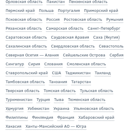
Орловская область
Пакистан
Пензенская область
Пермский край
Польша
Португалия
Приморский край
Псковская область
Россия
Ростовская область
Румыния
Рязанская область
Самарская область
Санкт-Петербург
Саратовская область
Саудовская Аравия
Саха (Якутия)
Сахалинская область
Свердловская область
Севастополь
Северная Осетия — Алания
Сейшельские Острова
Сербия
Сингапур
Сирия
Словакия
Смоленская область
Ставропольский край
США
Таджикистан
Таиланд
Тамбовская область
Танзания
Татарстан
Тверская область
Томская область
Тульская область
Туркменистан
Турция
Тыва
Тюменская область
Удмуртия
Узбекистан
Украина
Ульяновская область
Филиппины
Финляндия
Франция
Хабаровский край
Хакасия
Ханты-Мансийский АО — Югра