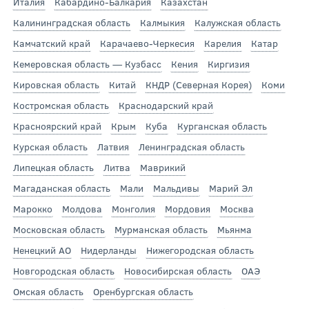
Италия
Кабардино-Балкария
Казахстан
Калининградская область
Калмыкия
Калужская область
Камчатский край
Карачаево-Черкесия
Карелия
Катар
Кемеровская область — Кузбасс
Кения
Киргизия
Кировская область
Китай
КНДР (Северная Корея)
Коми
Костромская область
Краснодарский край
Красноярский край
Крым
Куба
Курганская область
Курская область
Латвия
Ленинградская область
Липецкая область
Литва
Маврикий
Магаданская область
Мали
Мальдивы
Марий Эл
Марокко
Молдова
Монголия
Мордовия
Москва
Московская область
Мурманская область
Мьянма
Ненецкий АО
Нидерланды
Нижегородская область
Новгородская область
Новосибирская область
ОАЭ
Омская область
Оренбургская область