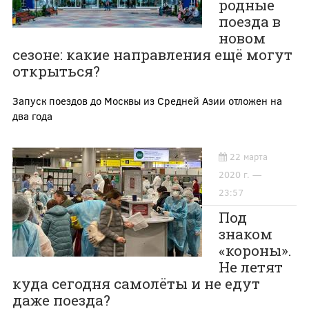
родные
поезда в
новом
сезоне: какие направления ещё могут
открыться?
Запуск поездов до Москвы из Средней Азии отложен на
два года
22 марта
2020 г. —
23:57
Под
знаком
«короны».
Не летят
куда сегодня самолёты и не едут
даже поезда?