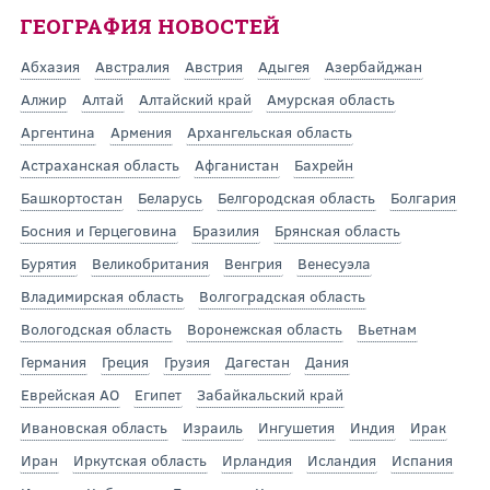
ГЕОГРАФИЯ НОВОСТЕЙ
Абхазия
Австралия
Австрия
Адыгея
Азербайджан
Алжир
Алтай
Алтайский край
Амурская область
Аргентина
Армения
Архангельская область
Астраханская область
Афганистан
Бахрейн
Башкортостан
Беларусь
Белгородская область
Болгария
Босния и Герцеговина
Бразилия
Брянская область
Бурятия
Великобритания
Венгрия
Венесуэла
Владимирская область
Волгоградская область
Вологодская область
Воронежская область
Вьетнам
Германия
Греция
Грузия
Дагестан
Дания
Еврейская АО
Египет
Забайкальский край
Ивановская область
Израиль
Ингушетия
Индия
Ирак
Иран
Иркутская область
Ирландия
Исландия
Испания