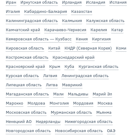
Иран
Иркутская область
Ирландия
Исландия
Испания
Италия
Кабардино-Балкария
Казахстан
Калининградская область
Калмыкия
Калужская область
Камчатский край
Карачаево-Черкесия
Карелия
Катар
Кемеровская область — Кузбасс
Кения
Киргизия
Кировская область
Китай
КНДР (Северная Корея)
Коми
Костромская область
Краснодарский край
Красноярский край
Крым
Куба
Курганская область
Курская область
Латвия
Ленинградская область
Липецкая область
Литва
Маврикий
Магаданская область
Мали
Мальдивы
Марий Эл
Марокко
Молдова
Монголия
Мордовия
Москва
Московская область
Мурманская область
Мьянма
Ненецкий АО
Нидерланды
Нижегородская область
Новгородская область
Новосибирская область
ОАЭ