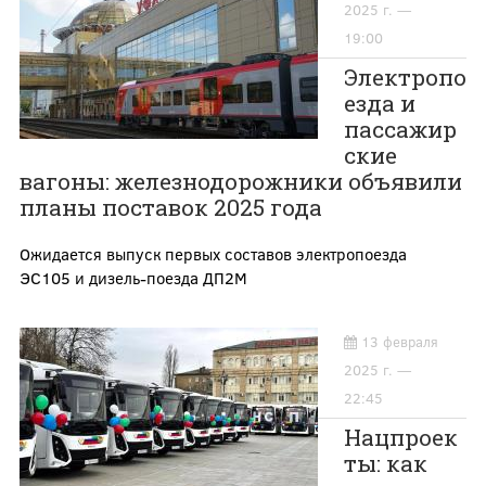
2025 г. —
19:00
Электропо
езда и
пассажир
ские
вагоны: железнодорожники объявили
планы поставок 2025 года
Ожидается выпуск первых составов электропоезда
ЭС105 и дизель-поезда ДП2М
13 февраля
2025 г. —
22:45
Нацпроек
ты: как