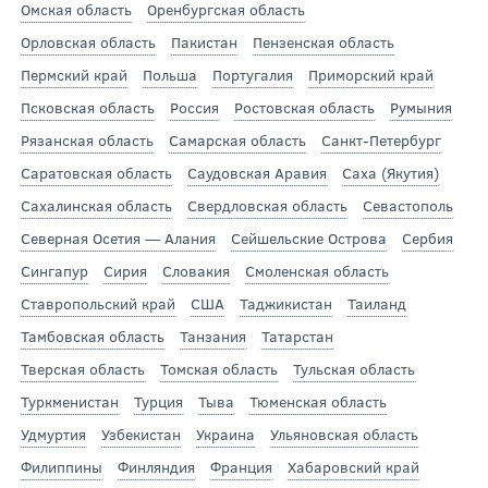
Омская область
Оренбургская область
Орловская область
Пакистан
Пензенская область
Пермский край
Польша
Португалия
Приморский край
Псковская область
Россия
Ростовская область
Румыния
Рязанская область
Самарская область
Санкт-Петербург
Саратовская область
Саудовская Аравия
Саха (Якутия)
Сахалинская область
Свердловская область
Севастополь
Северная Осетия — Алания
Сейшельские Острова
Сербия
Сингапур
Сирия
Словакия
Смоленская область
Ставропольский край
США
Таджикистан
Таиланд
Тамбовская область
Танзания
Татарстан
Тверская область
Томская область
Тульская область
Туркменистан
Турция
Тыва
Тюменская область
Удмуртия
Узбекистан
Украина
Ульяновская область
Филиппины
Финляндия
Франция
Хабаровский край