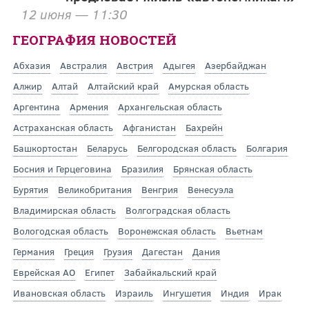
12 июня — 11:30
ГЕОГРАФИЯ НОВОСТЕЙ
Абхазия
Австралия
Австрия
Адыгея
Азербайджан
Алжир
Алтай
Алтайский край
Амурская область
Аргентина
Армения
Архангельская область
Астраханская область
Афганистан
Бахрейн
Башкортостан
Беларусь
Белгородская область
Болгария
Босния и Герцеговина
Бразилия
Брянская область
Бурятия
Великобритания
Венгрия
Венесуэла
Владимирская область
Волгоградская область
Вологодская область
Воронежская область
Вьетнам
Германия
Греция
Грузия
Дагестан
Дания
Еврейская АО
Египет
Забайкальский край
Ивановская область
Израиль
Ингушетия
Индия
Ирак