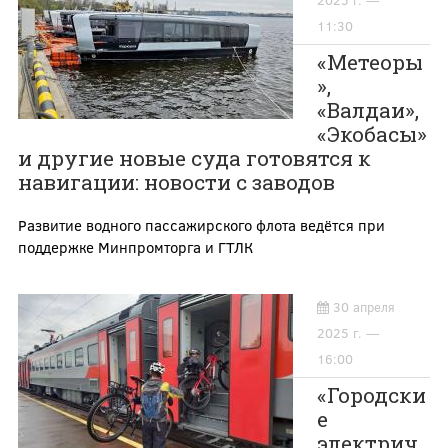
2025 г. —
11:30
«Метеоры
»,
«Валдаи»,
«Экобасы»
и другие новые суда готовятся к
навигации: новости с заводов
Развитие водного пассажирского флота ведётся при
поддержке Минпромторга и ГТЛК
30 апреля
2025 г. —
16:00
«Городски
е
электрич