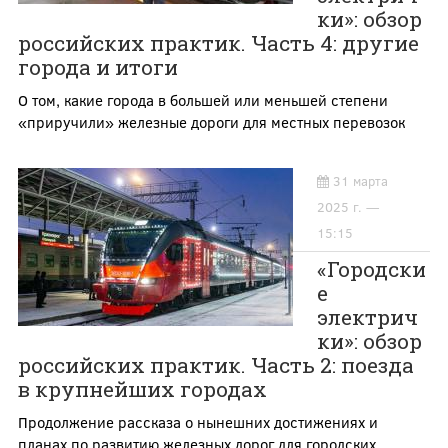
ки»: обзор
российских практик. Часть 4: другие
города и итоги
О том, какие города в большей или меньшей степени
«приручили» железные дороги для местных перевозок
31 марта
2025 г. —
15:15
«Городски
е
электрич
ки»: обзор
российских практик. Часть 2: поезда
в крупнейших городах
Продолжение рассказа о нынешних достижениях и
планах по развитию железных дорог для городских