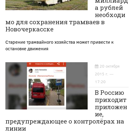
миллиард
а рублей
необходи
мо для сохранения трамваев в
Новочеркасске
Старение трамвайного хозяйства может привести к
остановке движения
20 октября
2015 г. —
17:20
В Россию
приходит
приложен
ие,
предупреждающее о контролёрах на
линии