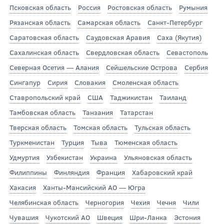
Псковская область
Россия
Ростовская область
Румыния
Рязанская область
Самарская область
Санкт-Петербург
Саратовская область
Саудовская Аравия
Саха (Якутия)
Сахалинская область
Свердловская область
Севастополь
Северная Осетия — Алания
Сейшельские Острова
Сербия
Сингапур
Сирия
Словакия
Смоленская область
Ставропольский край
США
Таджикистан
Таиланд
Тамбовская область
Танзания
Татарстан
Тверская область
Томская область
Тульская область
Туркменистан
Турция
Тыва
Тюменская область
Удмуртия
Узбекистан
Украина
Ульяновская область
Филиппины
Финляндия
Франция
Хабаровский край
Хакасия
Ханты-Мансийский АО — Югра
Челябинская область
Черногория
Чехия
Чечня
Чили
Чувашия
Чукотский АО
Швеция
Шри-Ланка
Эстония