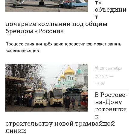
т»
объедини
т
дочерние компании под общим
брендом «Россия»
Процесс слияния трёх авиаперевозчиков может занять
восемь месяцев
29 сентября
2015 г. —
15:28
В Ростове-
на-Дону
готовятся
к
строительству новой трамвайной
линии