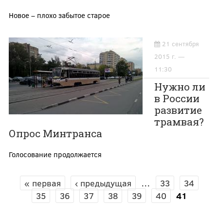
Новое – плохо забытое старое
21 сентября
2015 г. —
11:30
Нужно ли
в России
развитие
трамвая?
Опрос Минтранса
Голосование продолжается
« первая
‹ предыдущая
…
33
34
СТРАНИЦЫ
35
36
37
38
39
40
41