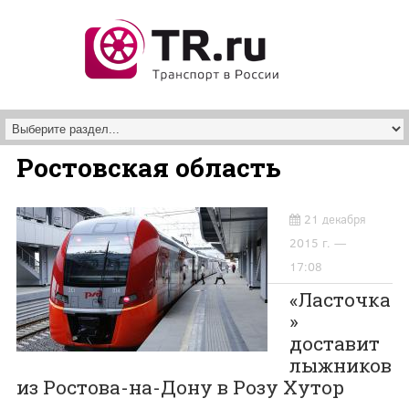
Перейти к основному содержанию
Ростовская область
21 декабря
2015 г. —
17:08
«Ласточка
»
доставит
лыжников
из Ростова-на-Дону в Розу Хутор