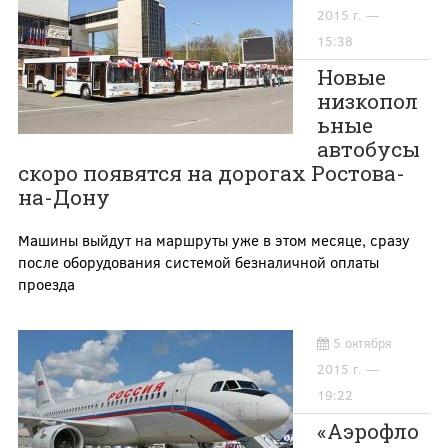
2015 г. —
15:38
Новые
низкопол
ьные
автобусы
скоро появятся на дорогах Ростова-
на-Дону
Машины выйдут на маршруты уже в этом месяце, сразу
после оборудования системой безналичной оплаты
проезда
5 октября
2015 г. —
19:22
«Аэрофло