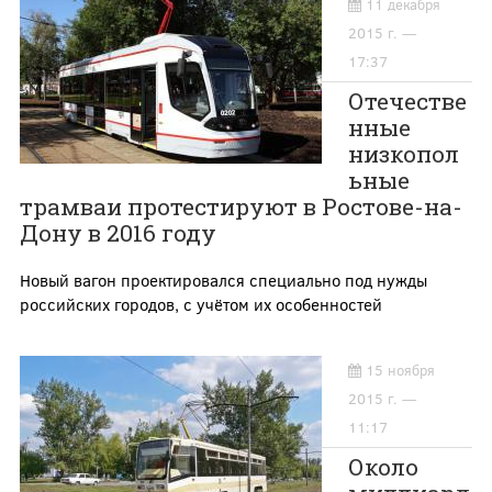
11 декабря
2015 г. —
17:37
Отечестве
нные
низкопол
ьные
трамваи протестируют в Ростове-на-
Дону в 2016 году
Новый вагон проектировался специально под нужды
российских городов, с учётом их особенностей
15 ноября
2015 г. —
11:17
Около