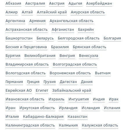
Абхазия
Австралия
Австрия
Адыгея
Азербайджан
Алжир
Алтай
Алтайский край
Амурская область
Аргентина
Армения
Архангельская область
Астраханская область
Афганистан
Бахрейн
Башкортостан
Беларусь
Белгородская область
Болгария
Босния и Герцеговина
Бразилия
Брянская область
Бурятия
Великобритания
Венгрия
Венесуэла
Владимирская область
Волгоградская область
Вологодская область
Воронежская область
Вьетнам
Германия
Греция
Грузия
Дагестан
Дания
Еврейская АО
Египет
Забайкальский край
Ивановская область
Израиль
Ингушетия
Индия
Ирак
Иран
Иркутская область
Ирландия
Исландия
Испания
Италия
Кабардино-Балкария
Казахстан
Калининградская область
Калмыкия
Калужская область