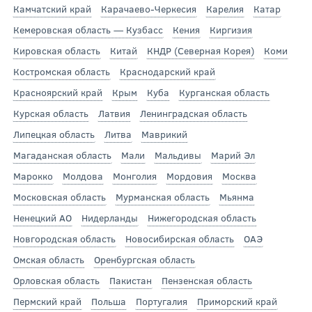
Камчатский край
Карачаево-Черкесия
Карелия
Катар
Кемеровская область — Кузбасс
Кения
Киргизия
Кировская область
Китай
КНДР (Северная Корея)
Коми
Костромская область
Краснодарский край
Красноярский край
Крым
Куба
Курганская область
Курская область
Латвия
Ленинградская область
Липецкая область
Литва
Маврикий
Магаданская область
Мали
Мальдивы
Марий Эл
Марокко
Молдова
Монголия
Мордовия
Москва
Московская область
Мурманская область
Мьянма
Ненецкий АО
Нидерланды
Нижегородская область
Новгородская область
Новосибирская область
ОАЭ
Омская область
Оренбургская область
Орловская область
Пакистан
Пензенская область
Пермский край
Польша
Португалия
Приморский край