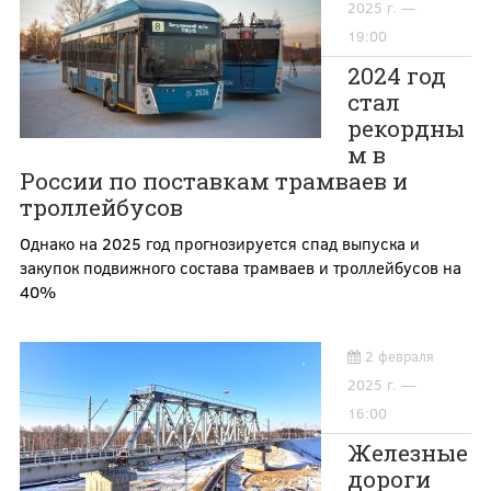
2025 г. —
19:00
2024 год
стал
рекордны
м в
России по поставкам трамваев и
троллейбусов
Однако на 2025 год прогнозируется спад выпуска и
закупок подвижного состава трамваев и троллейбусов на
40%
2 февраля
2025 г. —
16:00
Железные
дороги