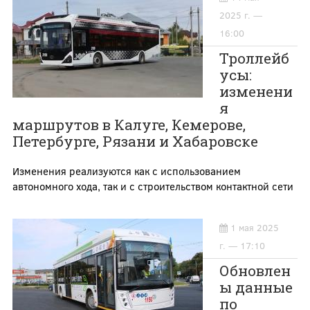
2025 г. —
16:00
Троллейб
усы:
изменени
я
маршрутов в Калуге, Кемерове,
Петербурге, Рязани и Хабаровске
Изменения реализуются как с использованием
автономного хода, так и с строительством контактной сети
1 мая 2025
г. — 17:10
Обновлен
ы данные
по