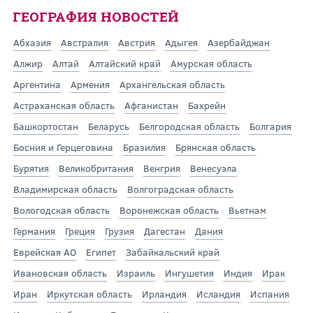
ГЕОГРАФИЯ НОВОСТЕЙ
Абхазия
Австралия
Австрия
Адыгея
Азербайджан
Алжир
Алтай
Алтайский край
Амурская область
Аргентина
Армения
Архангельская область
Астраханская область
Афганистан
Бахрейн
Башкортостан
Беларусь
Белгородская область
Болгария
Босния и Герцеговина
Бразилия
Брянская область
Бурятия
Великобритания
Венгрия
Венесуэла
Владимирская область
Волгоградская область
Вологодская область
Воронежская область
Вьетнам
Германия
Греция
Грузия
Дагестан
Дания
Еврейская АО
Египет
Забайкальский край
Ивановская область
Израиль
Ингушетия
Индия
Ирак
Иран
Иркутская область
Ирландия
Исландия
Испания