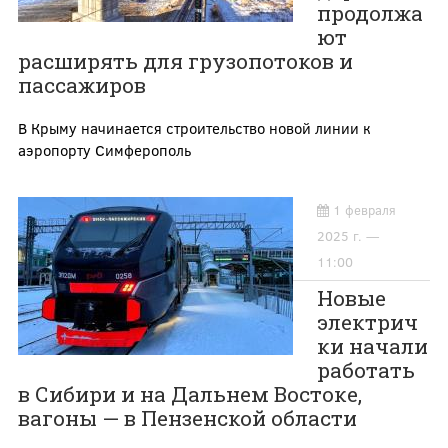
продолжа
ют
расширять для грузопотоков и
пассажиров
В Крыму начинается строительство новой линии к
аэропорту Симферополь
1 февраля
2025 г. —
11:00
Новые
электрич
ки начали
работать
в Сибири и на Дальнем Востоке,
вагоны — в Пензенской области