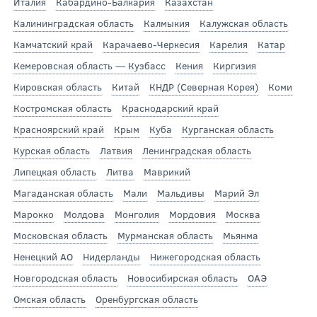
Италия
Кабардино-Балкария
Казахстан
Калининградская область
Калмыкия
Калужская область
Камчатский край
Карачаево-Черкесия
Карелия
Катар
Кемеровская область — Кузбасс
Кения
Киргизия
Кировская область
Китай
КНДР (Северная Корея)
Коми
Костромская область
Краснодарский край
Красноярский край
Крым
Куба
Курганская область
Курская область
Латвия
Ленинградская область
Липецкая область
Литва
Маврикий
Магаданская область
Мали
Мальдивы
Марий Эл
Марокко
Молдова
Монголия
Мордовия
Москва
Московская область
Мурманская область
Мьянма
Ненецкий АО
Нидерланды
Нижегородская область
Новгородская область
Новосибирская область
ОАЭ
Омская область
Оренбургская область