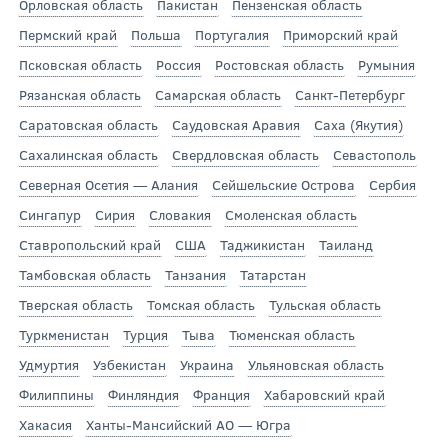
Орловская область
Пакистан
Пензенская область
Пермский край
Польша
Португалия
Приморский край
Псковская область
Россия
Ростовская область
Румыния
Рязанская область
Самарская область
Санкт-Петербург
Саратовская область
Саудовская Аравия
Саха (Якутия)
Сахалинская область
Свердловская область
Севастополь
Северная Осетия — Алания
Сейшельские Острова
Сербия
Сингапур
Сирия
Словакия
Смоленская область
Ставропольский край
США
Таджикистан
Таиланд
Тамбовская область
Танзания
Татарстан
Тверская область
Томская область
Тульская область
Туркменистан
Турция
Тыва
Тюменская область
Удмуртия
Узбекистан
Украина
Ульяновская область
Филиппины
Финляндия
Франция
Хабаровский край
Хакасия
Ханты-Мансийский АО — Югра