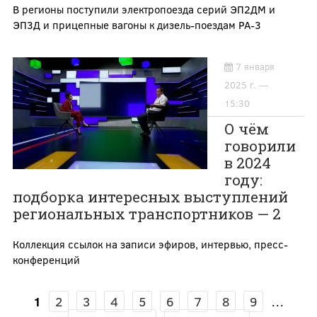
В регионы поступили электропоезда серий ЭП2ДМ и
ЭП3Д и прицепные вагоны к дизель-поездам РА-3
7 января
2025 г. —
15:30
О чём
говорили
в 2024
году:
подборка интересных выступлений
региональных транспортников — 2
Коллекция ссылок на записи эфиров, интервью, пресс-
конференций
1
2
3
4
5
6
7
8
9
…
СТРАНИЦЫ