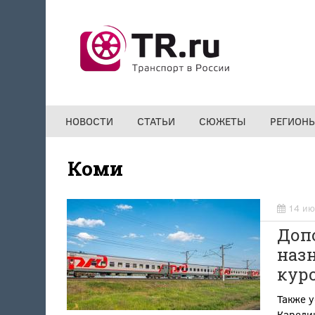
Перейти к основному содержанию
НОВОСТИ
СТАТЬИ
СЮЖЕТЫ
РЕГИОН
Коми
14 ию
Доп
наз
куро
Также у
Карелию