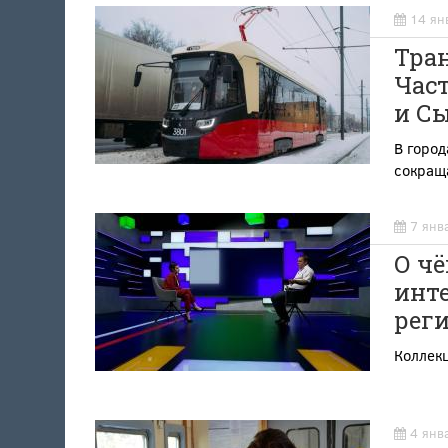
14 ян
Тра
Част
и С
В горо
сокращ
7 янв
О чё
инт
рег
Коллек
4 янв