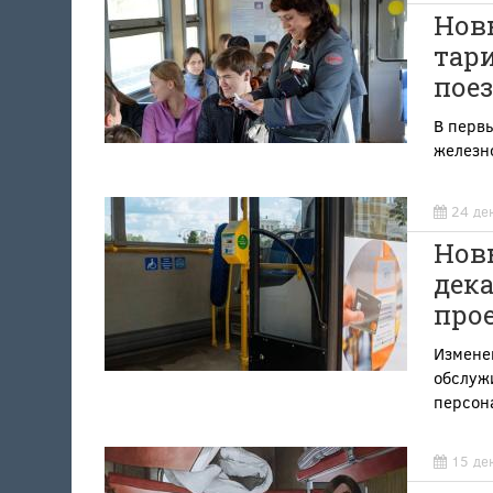
Новы
тар
пое
В перв
железн
24 де
Новы
дек
прое
Измене
обслуж
персон
15 де