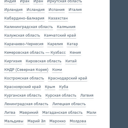
Индия
Ирак
Иран
Иркутская область
Ирландия
Исландия
Испания
Италия
Кабардино-Балкария
Казахстан
Калининградская область
Калмыкия
Калужская область
Камчатский край
Карачаево-Черкесия
Карелия
Катар
Кемеровская область — Кузбасс
Кения
Киргизия
Кировская область
Китай
КНДР (Северная Корея)
Коми
Костромская область
Краснодарский край
Красноярский край
Крым
Куба
Курганская область
Курская область
Латвия
Ленинградская область
Липецкая область
Литва
Маврикий
Магаданская область
Мали
Мальдивы
Марий Эл
Марокко
Молдова