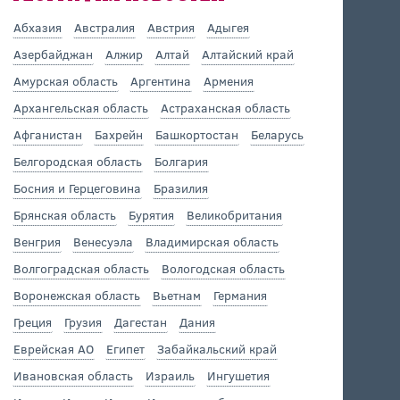
Абхазия
Австралия
Австрия
Адыгея
Азербайджан
Алжир
Алтай
Алтайский край
Амурская область
Аргентина
Армения
Архангельская область
Астраханская область
Афганистан
Бахрейн
Башкортостан
Беларусь
Белгородская область
Болгария
Босния и Герцеговина
Бразилия
Брянская область
Бурятия
Великобритания
Венгрия
Венесуэла
Владимирская область
Волгоградская область
Вологодская область
Воронежская область
Вьетнам
Германия
Греция
Грузия
Дагестан
Дания
Еврейская АО
Египет
Забайкальский край
Ивановская область
Израиль
Ингушетия