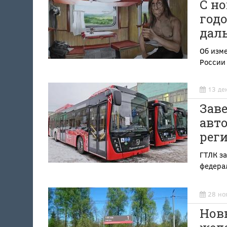
С н
годо
дал
Об изме
России 
13 де
Заве
авт
рег
ГТЛК за
федера
28 но
Нов