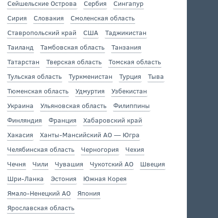
Сейшельские Острова
Сербия
Сингапур
Сирия
Словакия
Смоленская область
Ставропольский край
США
Таджикистан
Таиланд
Тамбовская область
Танзания
Татарстан
Тверская область
Томская область
Тульская область
Туркменистан
Турция
Тыва
Тюменская область
Удмуртия
Узбекистан
Украина
Ульяновская область
Филиппины
Финляндия
Франция
Хабаровский край
Хакасия
Ханты-Мансийский АО — Югра
Челябинская область
Черногория
Чехия
Чечня
Чили
Чувашия
Чукотский АО
Швеция
Шри-Ланка
Эстония
Южная Корея
Ямало-Ненецкий АО
Япония
Ярославская область