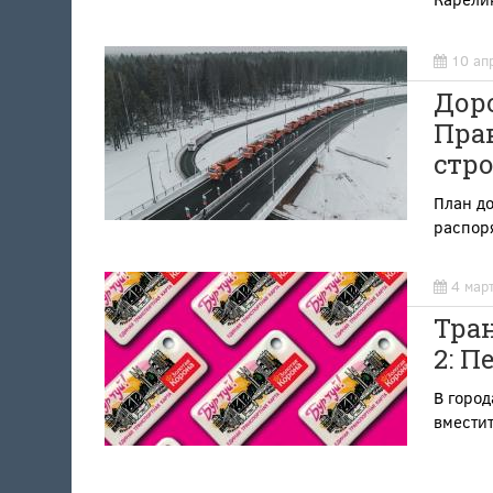
10 ап
Дор
Пра
стро
План д
распор
4 мар
Тра
2: П
В город
вместит