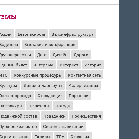
ТЕМЫ
Акции
Безопасность
Велоинфраструктура
Водители
Выставки и конференции
Грузоперевозки
Дети
Дизайн
Дороги
Единый билет
Интервью
Интернет
История
ИТС
Конкурсные процедуры
Контактная сеть
Культура
Линии и маршруты
Модернизация
Оплата проезда
От редакции
Парковки
Пассажиры
Пешеходы
Погода
Подвижной состав
Праздники
Происшествия
Путевое хозяйство
Системы навигации
Строительство
Тарифы
ТПУ
Экология