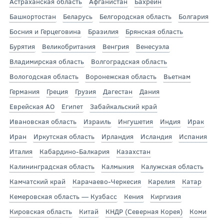
Астраханская область
Афганистан
Бахрейн
Башкортостан
Беларусь
Белгородская область
Болгария
Босния и Герцеговина
Бразилия
Брянская область
Бурятия
Великобритания
Венгрия
Венесуэла
Владимирская область
Волгоградская область
Вологодская область
Воронежская область
Вьетнам
Германия
Греция
Грузия
Дагестан
Дания
Еврейская АО
Египет
Забайкальский край
Ивановская область
Израиль
Ингушетия
Индия
Ирак
Иран
Иркутская область
Ирландия
Исландия
Испания
Италия
Кабардино-Балкария
Казахстан
Калининградская область
Калмыкия
Калужская область
Камчатский край
Карачаево-Черкесия
Карелия
Катар
Кемеровская область — Кузбасс
Кения
Киргизия
Кировская область
Китай
КНДР (Северная Корея)
Коми