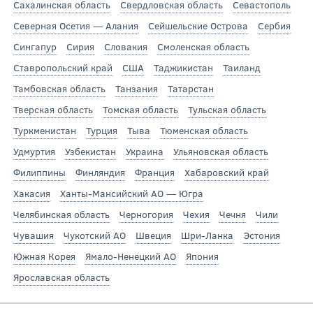
Сахалинская область
Свердловская область
Севастополь
Северная Осетия — Алания
Сейшельские Острова
Сербия
Сингапур
Сирия
Словакия
Смоленская область
Ставропольский край
США
Таджикистан
Таиланд
Тамбовская область
Танзания
Татарстан
Тверская область
Томская область
Тульская область
Туркменистан
Турция
Тыва
Тюменская область
Удмуртия
Узбекистан
Украина
Ульяновская область
Филиппины
Финляндия
Франция
Хабаровский край
Хакасия
Ханты-Мансийский АО — Югра
Челябинская область
Черногория
Чехия
Чечня
Чили
Чувашия
Чукотский АО
Швеция
Шри-Ланка
Эстония
Южная Корея
Ямало-Ненецкий АО
Япония
Ярославская область