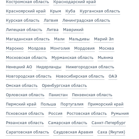
Костромская область
Краснодарский край
Красноярский край
Крым
Куба
Курганская область
Курская область
Латвия
Ленинградская область
Липецкая область
Литва
Маврикий
Магаданская область
Мали
Мальдивы
Марий Эл
Марокко
Молдова
Монголия
Мордовия
Москва
Московская область
Мурманская область
Мьянма
Ненецкий АО
Нидерланды
Нижегородская область
Новгородская область
Новосибирская область
ОАЭ
Омская область
Оренбургская область
Орловская область
Пакистан
Пензенская область
Пермский край
Польша
Португалия
Приморский край
Псковская область
Россия
Ростовская область
Румыния
Рязанская область
Самарская область
Санкт-Петербург
Саратовская область
Саудовская Аравия
Саха (Якутия)