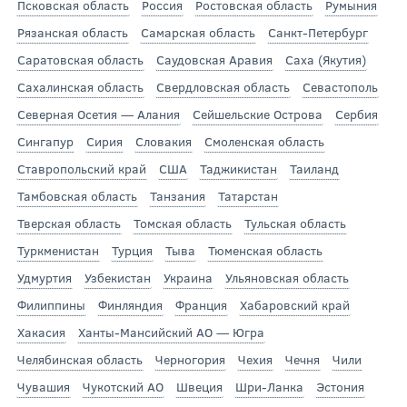
Псковская область
Россия
Ростовская область
Румыния
Рязанская область
Самарская область
Санкт-Петербург
Саратовская область
Саудовская Аравия
Саха (Якутия)
Сахалинская область
Свердловская область
Севастополь
Северная Осетия — Алания
Сейшельские Острова
Сербия
Сингапур
Сирия
Словакия
Смоленская область
Ставропольский край
США
Таджикистан
Таиланд
Тамбовская область
Танзания
Татарстан
Тверская область
Томская область
Тульская область
Туркменистан
Турция
Тыва
Тюменская область
Удмуртия
Узбекистан
Украина
Ульяновская область
Филиппины
Финляндия
Франция
Хабаровский край
Хакасия
Ханты-Мансийский АО — Югра
Челябинская область
Черногория
Чехия
Чечня
Чили
Чувашия
Чукотский АО
Швеция
Шри-Ланка
Эстония