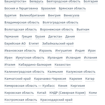
Башкортостан
Беларусь
Белгородская область
Болгария
Босния и Герцеговина
Бразилия
Брянская область
Бурятия
Великобритания
Венгрия
Венесуэла
Владимирская область
Волгоградская область
Вологодская область
Воронежская область
Вьетнам
Германия
Греция
Грузия
Дагестан
Дания
Еврейская АО
Египет
Забайкальский край
Ивановская область
Израиль
Ингушетия
Индия
Ирак
Иран
Иркутская область
Ирландия
Исландия
Испания
Италия
Кабардино-Балкария
Казахстан
Калининградская область
Калмыкия
Калужская область
Камчатский край
Карачаево-Черкесия
Карелия
Катар
Кемеровская область — Кузбасс
Кения
Киргизия
Кировская область
Китай
КНДР (Северная Корея)
Коми
Костромская область
Краснодарский край