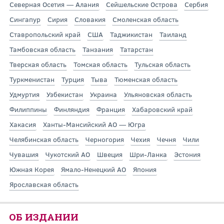
Северная Осетия — Алания
Сейшельские Острова
Сербия
Сингапур
Сирия
Словакия
Смоленская область
Ставропольский край
США
Таджикистан
Таиланд
Тамбовская область
Танзания
Татарстан
Тверская область
Томская область
Тульская область
Туркменистан
Турция
Тыва
Тюменская область
Удмуртия
Узбекистан
Украина
Ульяновская область
Филиппины
Финляндия
Франция
Хабаровский край
Хакасия
Ханты-Мансийский АО — Югра
Челябинская область
Черногория
Чехия
Чечня
Чили
Чувашия
Чукотский АО
Швеция
Шри-Ланка
Эстония
Южная Корея
Ямало-Ненецкий АО
Япония
Ярославская область
ОБ ИЗДАНИИ