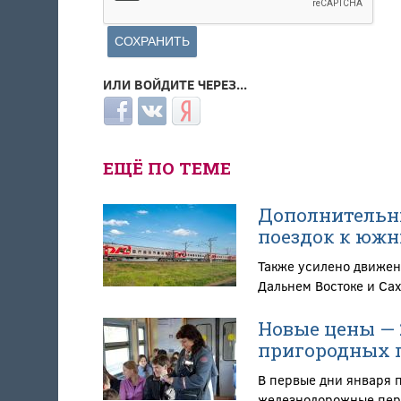
ИЛИ ВОЙДИТЕ ЧЕРЕЗ...
Login with Facebook
Login with ВКонтакте
Login with Яндекс
ЕЩЁ ПО ТЕМЕ
Дополнительны
поездок к южн
Также усилено движен
Дальнем Востоке и Са
Новые цены — 2
пригородных 
В первые дни января 
железнодорожные пере