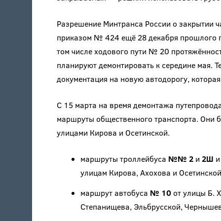
Разрешение Минтранса России о закрытии ч
приказом № 424 ещё 28 декабря прошлого го
том числе ходового пути № 20 протяжённость
планируют демонтировать к середине мая. Т
документация на новую автодорогу, которая 
С 15 марта на время демонтажа путепровода
маршруты общественного транспорта. Они б
улицами Кирова и Осетинской.
маршруты троллейбуса
№№ 2
и
2Ш
и
улицам Кирова, Ахохова и Осетинской
маршрут автобуса
№ 10
от улицы Б. 
Степанищева, Эльбрусской, Чернышев