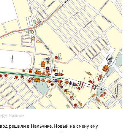
округ Нальчик
вод решили в Нальчике. Новый на смену ему