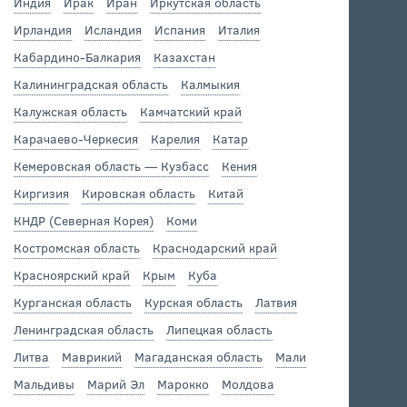
Индия
Ирак
Иран
Иркутская область
Ирландия
Исландия
Испания
Италия
Кабардино-Балкария
Казахстан
Калининградская область
Калмыкия
Калужская область
Камчатский край
Карачаево-Черкесия
Карелия
Катар
Кемеровская область — Кузбасс
Кения
Киргизия
Кировская область
Китай
КНДР (Северная Корея)
Коми
Костромская область
Краснодарский край
Красноярский край
Крым
Куба
Курганская область
Курская область
Латвия
Ленинградская область
Липецкая область
Литва
Маврикий
Магаданская область
Мали
Мальдивы
Марий Эл
Марокко
Молдова