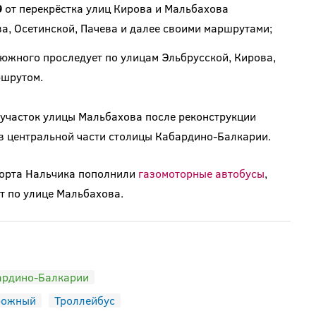
9
от перекрёстка улиц Кирова и Мальбахова
а, Осетинской, Пачева и далее своими маршрутами;
южного проследует по улицам Эльбрусской, Кирова,
ршрутом.
участок улицы Мальбахова после реконструкции
в центральной части столицы Кабардино-Балкарии.
порта Нальчика пополнили
газомоторные автобусы
,
т по улице Мальбахова.
бардино-Балкарии
рожный
Троллейбус