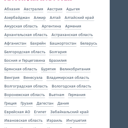
Абхазия
Австралия
Австрия
Адыгея
Азербайджан
Алжир
Алтай
Алтайский край
Амурская область
Аргентина
Армения
Архангельская область
Астраханская область
Афганистан
Бахрейн
Башкортостан
Беларусь
Белгородская область
Болгария
Босния и Герцеговина
Бразилия
Брянская область
Бурятия
Великобритания
Венгрия
Венесуэла
Владимирская область
Волгоградская область
Вологодская область
Воронежская область
Вьетнам
Германия
Греция
Грузия
Дагестан
Дания
Еврейская АО
Египет
Забайкальский край
Ивановская область
Израиль
Ингушетия