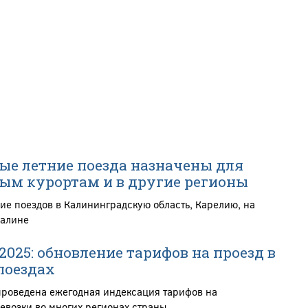
е летние поезда назначены для
ым курортам и в другие регионы
ие поездов в Калининградскую область, Карелию, на
халине
025: обновление тарифов на проезд в
поездах
проведена ежегодная индексация тарифов на
возки во многих регионах страны