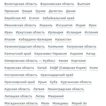
Вологодская область
Воронежская область
Вьетнам
Германия
Греция
Грузия
Дагестан
Дания
Еврейская АО
Египет
Забайкальский край
Ивановская область
Израиль
Ингушетия
Индия
Ирак
Иран
Иркутская область
Ирландия
Исландия
Испания
Италия
Кабардино-Балкария
Казахстан
Калининградская область
Калмыкия
Калужская область
Камчатский край
Карачаево-Черкесия
Карелия
Катар
Кемеровская область — Кузбасс
Кения
Киргизия
Кировская область
Китай
КНДР (Северная Корея)
Коми
Костромская область
Краснодарский край
Красноярский край
Крым
Куба
Курганская область
Курская область
Латвия
Ленинградская область
Липецкая область
Литва
Маврикий
Магаданская область
Мали
Мальдивы
Марий Эл