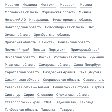
Марокко
Молдова
Монголия
Мордовия
Москва
Московская область
Мурманская область
Мьянма
Ненецкий АО
Нидерланды
Нижегородская область
Новгородская область
Новосибирская область
ОАЭ
Омская область
Оренбургская область
Орловская область
Пакистан
Пензенская область
Пермский край
Польша
Португалия
Приморский край
Псковская область
Россия
Ростовская область
Румыния
Рязанская область
Самарская область
Санкт-Петербург
Саратовская область
Саудовская Аравия
Саха (Якутия)
Сахалинская область
Свердловская область
Севастополь
Северная Осетия — Алания
Сейшельские Острова
Сербия
Сингапур
Сирия
Словакия
Смоленская область
Ставропольский край
США
Таджикистан
Таиланд
Тамбовская область
Танзания
Татарстан