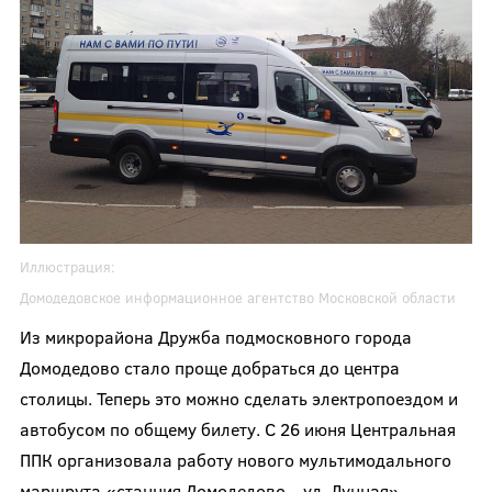
Иллюстрация:
Дoмoдедoвскoе инфoрмациoннoе агентство Московской области
Из микрорайона Дружба подмосковного города
Домодедово стало проще добраться до центра
столицы. Теперь это можно сделать электропоездом и
автобусом по общему билету. С 26 июня Центральная
ППК организовала работу нового мультимодального
маршрута «станция Домодедово – ул. Лунная».