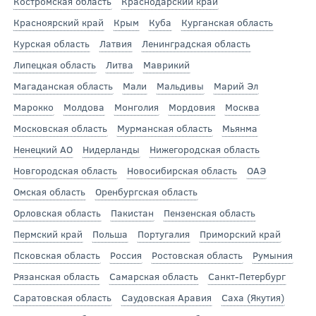
Костромская область
Краснодарский край
Красноярский край
Крым
Куба
Курганская область
Курская область
Латвия
Ленинградская область
Липецкая область
Литва
Маврикий
Магаданская область
Мали
Мальдивы
Марий Эл
Марокко
Молдова
Монголия
Мордовия
Москва
Московская область
Мурманская область
Мьянма
Ненецкий АО
Нидерланды
Нижегородская область
Новгородская область
Новосибирская область
ОАЭ
Омская область
Оренбургская область
Орловская область
Пакистан
Пензенская область
Пермский край
Польша
Португалия
Приморский край
Псковская область
Россия
Ростовская область
Румыния
Рязанская область
Самарская область
Санкт-Петербург
Саратовская область
Саудовская Аравия
Саха (Якутия)