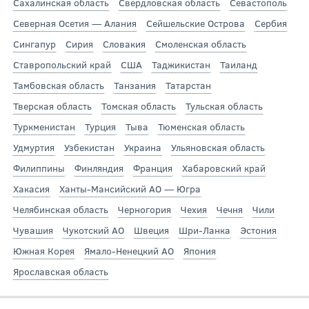
Сахалинская область
Свердловская область
Севастополь
Северная Осетия — Алания
Сейшельские Острова
Сербия
Сингапур
Сирия
Словакия
Смоленская область
Ставропольский край
США
Таджикистан
Таиланд
Тамбовская область
Танзания
Татарстан
Тверская область
Томская область
Тульская область
Туркменистан
Турция
Тыва
Тюменская область
Удмуртия
Узбекистан
Украина
Ульяновская область
Филиппины
Финляндия
Франция
Хабаровский край
Хакасия
Ханты-Мансийский АО — Югра
Челябинская область
Черногория
Чехия
Чечня
Чили
Чувашия
Чукотский АО
Швеция
Шри-Ланка
Эстония
Южная Корея
Ямало-Ненецкий АО
Япония
Ярославская область