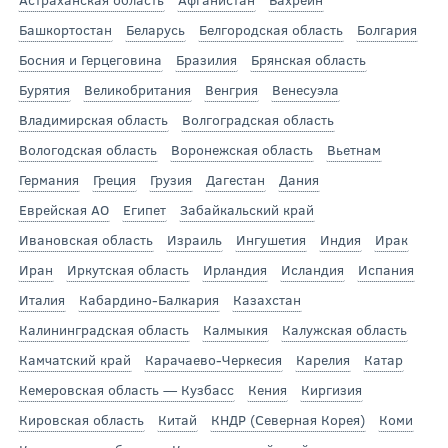
Башкортостан
Беларусь
Белгородская область
Болгария
Босния и Герцеговина
Бразилия
Брянская область
Бурятия
Великобритания
Венгрия
Венесуэла
Владимирская область
Волгоградская область
Вологодская область
Воронежская область
Вьетнам
Германия
Греция
Грузия
Дагестан
Дания
Еврейская АО
Египет
Забайкальский край
Ивановская область
Израиль
Ингушетия
Индия
Ирак
Иран
Иркутская область
Ирландия
Исландия
Испания
Италия
Кабардино-Балкария
Казахстан
Калининградская область
Калмыкия
Калужская область
Камчатский край
Карачаево-Черкесия
Карелия
Катар
Кемеровская область — Кузбасс
Кения
Киргизия
Кировская область
Китай
КНДР (Северная Корея)
Коми