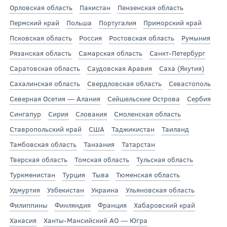
Орловская область
Пакистан
Пензенская область
Пермский край
Польша
Португалия
Приморский край
Псковская область
Россия
Ростовская область
Румыния
Рязанская область
Самарская область
Санкт-Петербург
Саратовская область
Саудовская Аравия
Саха (Якутия)
Сахалинская область
Свердловская область
Севастополь
Северная Осетия — Алания
Сейшельские Острова
Сербия
Сингапур
Сирия
Словакия
Смоленская область
Ставропольский край
США
Таджикистан
Таиланд
Тамбовская область
Танзания
Татарстан
Тверская область
Томская область
Тульская область
Туркменистан
Турция
Тыва
Тюменская область
Удмуртия
Узбекистан
Украина
Ульяновская область
Филиппины
Финляндия
Франция
Хабаровский край
Хакасия
Ханты-Мансийский АО — Югра