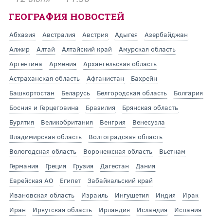
ГЕОГРАФИЯ НОВОСТЕЙ
Абхазия
Австралия
Австрия
Адыгея
Азербайджан
Алжир
Алтай
Алтайский край
Амурская область
Аргентина
Армения
Архангельская область
Астраханская область
Афганистан
Бахрейн
Башкортостан
Беларусь
Белгородская область
Болгария
Босния и Герцеговина
Бразилия
Брянская область
Бурятия
Великобритания
Венгрия
Венесуэла
Владимирская область
Волгоградская область
Вологодская область
Воронежская область
Вьетнам
Германия
Греция
Грузия
Дагестан
Дания
Еврейская АО
Египет
Забайкальский край
Ивановская область
Израиль
Ингушетия
Индия
Ирак
Иран
Иркутская область
Ирландия
Исландия
Испания