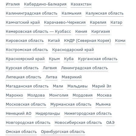
Италия
Кабардино-Балкария
Казахстан
Калининградская область
Калмыкия
Калужская область
Камчатский край
Карачаево-Черкесия
Карелия
Катар
Кемеровская область — Кузбасс
Кения
Киргизия
Кировская область
Китай
КНДР (Северная Корея)
Коми
Костромская область
Краснодарский край
Красноярский край
Крым
Куба
Курганская область
Курская область
Латвия
Ленинградская область
Липецкая область
Литва
Маврикий
Магаданская область
Мали
Мальдивы
Марий Эл
Марокко
Молдова
Монголия
Мордовия
Москва
Московская область
Мурманская область
Мьянма
Ненецкий АО
Нидерланды
Нижегородская область
Новгородская область
Новосибирская область
ОАЭ
Омская область
Оренбургская область