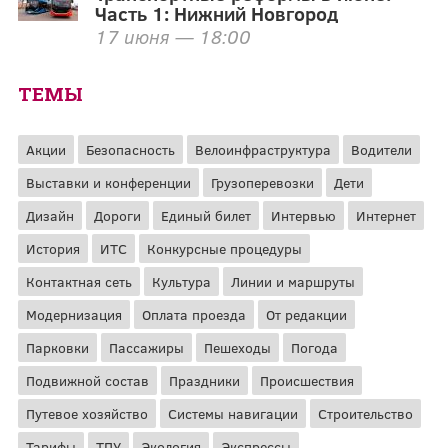
Часть 1: Нижний Новгород
17 июня — 18:00
ТЕМЫ
Акции
Безопасность
Велоинфраструктура
Водители
Выставки и конференции
Грузоперевозки
Дети
Дизайн
Дороги
Единый билет
Интервью
Интернет
История
ИТС
Конкурсные процедуры
Контактная сеть
Культура
Линии и маршруты
Модернизация
Оплата проезда
От редакции
Парковки
Пассажиры
Пешеходы
Погода
Подвижной состав
Праздники
Происшествия
Путевое хозяйство
Системы навигации
Строительство
Тарифы
ТПУ
Экология
Экспрессы