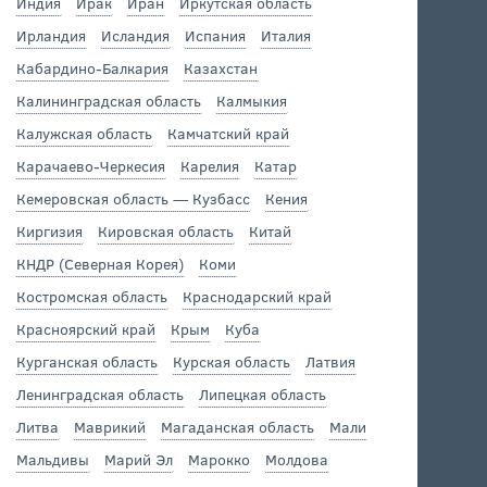
Индия
Ирак
Иран
Иркутская область
Ирландия
Исландия
Испания
Италия
Кабардино-Балкария
Казахстан
Калининградская область
Калмыкия
Калужская область
Камчатский край
Карачаево-Черкесия
Карелия
Катар
Кемеровская область — Кузбасс
Кения
Киргизия
Кировская область
Китай
КНДР (Северная Корея)
Коми
Костромская область
Краснодарский край
Красноярский край
Крым
Куба
Курганская область
Курская область
Латвия
Ленинградская область
Липецкая область
Литва
Маврикий
Магаданская область
Мали
Мальдивы
Марий Эл
Марокко
Молдова