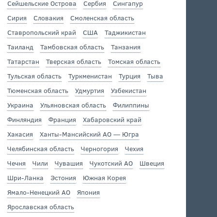
Сейшельские Острова
Сербия
Сингапур
Сирия
Словакия
Смоленская область
Ставропольский край
США
Таджикистан
Таиланд
Тамбовская область
Танзания
Татарстан
Тверская область
Томская область
Тульская область
Туркменистан
Турция
Тыва
Тюменская область
Удмуртия
Узбекистан
Украина
Ульяновская область
Филиппины
Финляндия
Франция
Хабаровский край
Хакасия
Ханты-Мансийский АО — Югра
Челябинская область
Черногория
Чехия
Чечня
Чили
Чувашия
Чукотский АО
Швеция
Шри-Ланка
Эстония
Южная Корея
Ямало-Ненецкий АО
Япония
Ярославская область