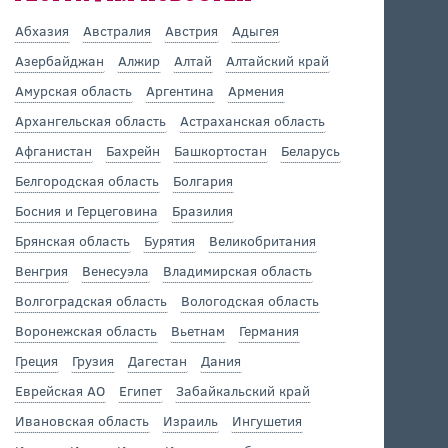
Абхазия
Австралия
Австрия
Адыгея
Азербайджан
Алжир
Алтай
Алтайский край
Амурская область
Аргентина
Армения
Архангельская область
Астраханская область
Афганистан
Бахрейн
Башкортостан
Беларусь
Белгородская область
Болгария
Босния и Герцеговина
Бразилия
Брянская область
Бурятия
Великобритания
Венгрия
Венесуэла
Владимирская область
Волгоградская область
Вологодская область
Воронежская область
Вьетнам
Германия
Греция
Грузия
Дагестан
Дания
Еврейская АО
Египет
Забайкальский край
Ивановская область
Израиль
Ингушетия