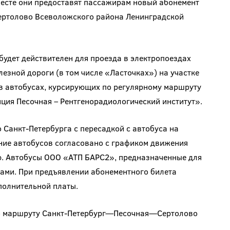
есте они предоставят пассажирам новый абонемент
Сертолово Всеволожского района Ленинградской
удет действителен для проезда в электропоездах
зной дороги (в том числе «Ласточках») на участке
 автобусах, курсирующих по регулярному маршруту
ция Песочная – Рентгенорадиологический институт».
 Санкт-Петербурга с пересадкой с автобуса на
ние автобусов согласовано с графиком движения
ю. Автобусы ООО «АТП БАРС2», предназначенные для
ами. При предъявлении абонементного билета
полнительной платы.
о маршруту Санкт-Петербург—Песочная—Сертолово