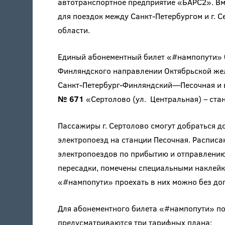
автотранспортное предприятие «БАРС2». Вм
для поездок между Санкт-Петербургом и г. 
области.
Единый абонементный билет «#нампопути» б
Финляндского направлении Октябрьской желе
Санкт-Петербург-Финляндский—Песочная и в
№ 671
«Сертолово (ул. Центральная) – стан
Пассажиры г. Сертолово смогут добраться до
электропоезд на станции Песочная. Расписа
электропоездов по прибытию и отправлени
пересадки, помечены специальными наклейк
«#нампопути» проехать в них можно без до
Для абонементного билета «#нампопути» п
предусматриваются три тарифных плана: