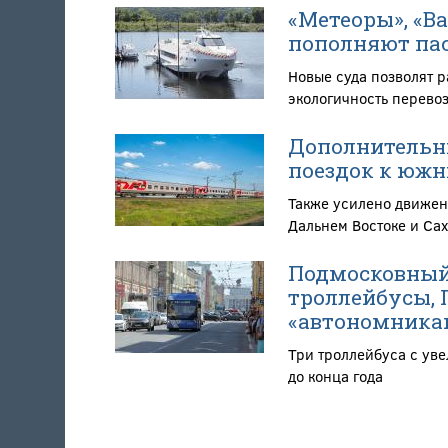
«Метеоры», «В
пополняют пас
Новые суда позволят 
экологичность перево
Дополнительны
поездок к южн
Также усилено движен
Дальнем Востоке и Са
Подмосковный
троллейбусы, 
«автономника
Три троллейбуса с ув
до конца года