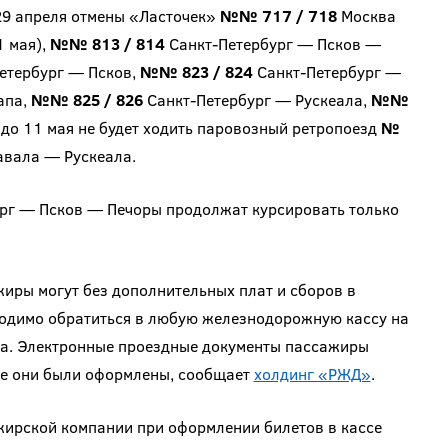
29 апреля отмены «Ласточек»
№№ 717 / 718
Москва
1 мая),
№№ 813 / 814
Санкт-Петербург — Псков —
етербург — Псков,
№№ 823 / 824
Санкт-Петербург —
апа,
№№ 825 / 826
Санкт-Петербург — Рускеала,
№№
до 11 мая не будет ходить паровозный ретропоезд
№
авала — Рускеала.
рг — Псков — Печоры продолжат курсировать только
иры могут без дополнительных плат и сборов в
бходимо обратиться в любую железнодорожную кассу на
та. Электронные проездные документы пассажиры
рые они были оформлены, сообщает
холдинг «РЖД»
.
ирской компании при оформлении билетов в кассе