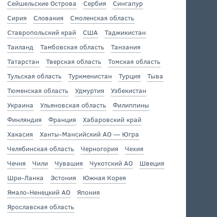
Сейшельские Острова
Сербия
Сингапур
Сирия
Словакия
Смоленская область
Ставропольский край
США
Таджикистан
Таиланд
Тамбовская область
Танзания
Татарстан
Тверская область
Томская область
Тульская область
Туркменистан
Турция
Тыва
Тюменская область
Удмуртия
Узбекистан
Украина
Ульяновская область
Филиппины
Финляндия
Франция
Хабаровский край
Хакасия
Ханты-Мансийский АО — Югра
Челябинская область
Черногория
Чехия
Чечня
Чили
Чувашия
Чукотский АО
Швеция
Шри-Ланка
Эстония
Южная Корея
Ямало-Ненецкий АО
Япония
Ярославская область