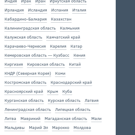
Индия
Ирак
Иран
Иркутская область
Ирландия
Исландия
Испания
Италия
Кабардино-Балкария
Казахстан
Калининградская область
Калмыкия
Калужская область
Камчатский край
Карачаево-Черкесия
Карелия
Катар
Кемеровская область — Кузбасс
Кения
Киргизия
Кировская область
Китай
КНДР (Северная Корея)
Коми
Костромская область
Краснодарский край
Красноярский край
Крым
Куба
Курганская область
Курская область
Латвия
Ленинградская область
Липецкая область
Литва
Маврикий
Магаданская область
Мали
Мальдивы
Марий Эл
Марокко
Молдова