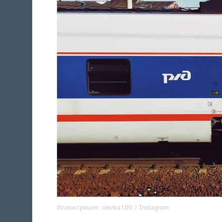
Иллюстрация:
olezka100
/ Instagram