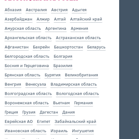
Абхазия
Австралия
Австрия
Адыгея
Азербайджан
Алжир
Алтай
Алтайский край
Амурская область
Аргентина
Армения
Архангельская область
Астраханская область
Афганистан
Бахрейн
Башкортостан
Беларусь
Белгородская область
Болгария
Босния и Герцеговина
Бразилия
Брянская область
Бурятия
Великобритания
Венгрия
Венесуэла
Владимирская область
Волгоградская область
Вологодская область
Воронежская область
Вьетнам
Германия
Греция
Грузия
Дагестан
Дания
Еврейская АО
Египет
Забайкальский край
Ивановская область
Израиль
Ингушетия