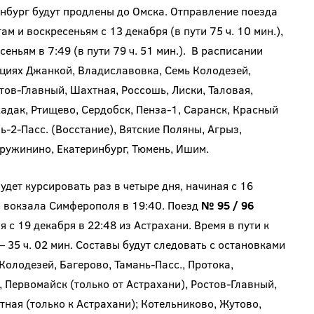
ург будут продлены до Омска. Отправление поезда
м и воскресеньям с 13 декабря (в пути 75 ч. 10 мин.),
еньям в 7:49 (в пути 79 ч. 51 мин.). В расписании
циях Джанкой, Владиславовка, Семь Колодезей,
тов-Главный, Шахтная, Россошь, Лиски, Таловая,
адак, Ртищево, Сердобск, Пенза-1, Саранск, Красный
ь-2-Пасс. (Восстание), Вятские Поляны, Агрыз,
ружинино, Екатеринбург, Тюмень, Ишим.
ет курсировать раз в четыре дня, начиная с 16
 вокзала Симферополя в 19:40. Поезд
№ 95 / 96
с 19 декабря в 22:48 из Астрахани. Время в пути к
 35 ч. 02 мин. Составы будут следовать с остановками
олодезей, Багерово, Тамань-Пасс., Протока,
Первомайск (только от Астрахани), Ростов-Главный,
тная (только к Астрахани); Котельниково, Жутово,