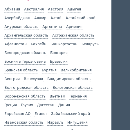
Абхазия
Австралия
Австрия
Адыгея
Азербайджан
Алжир
Алтай
Алтайский край
Амурская область
Аргентина
Армения
Архангельская область
Астраханская область
Афганистан
Бахрейн
Башкортостан
Беларусь
Белгородская область
Болгария
Босния и Герцеговина
Бразилия
Брянская область
Бурятия
Великобритания
Венгрия
Венесуэла
Владимирская область
Волгоградская область
Вологодская область
Воронежская область
Вьетнам
Германия
Греция
Грузия
Дагестан
Дания
Еврейская АО
Египет
Забайкальский край
Ивановская область
Израиль
Ингушетия