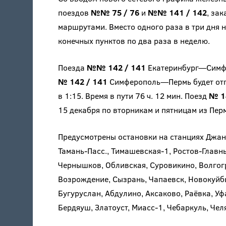
поездов
№№ 75 / 76
и
№№ 141 / 142
, за
маршрутами. Вместо одного раза в три дня 
конечных пунктов по два раза в неделю.
Поезда
№№ 142 / 141
Екатеринбург—Симфе
№ 142 / 141
Симферополь—Пермь будет отпр
в 1:15. Время в пути 76 ч. 12 мин. Поезд
№ 1
15 декабря по вторникам и пятницам из Перми
Предусмотрены остановки на станциях Джан
Тамань-Пасс., Тимашевская-1, Ростов-Главн
Чернышков, Обливская, Суровикино, Волгогр
Возрождение, Сызрань, Чапаевск, Новокуйб
Бугуруслан, Абдулино, Аксаково, Раёвка, Уфа
Бердяуш, Златоуст, Миасс-1, Чебаркуль, Чел