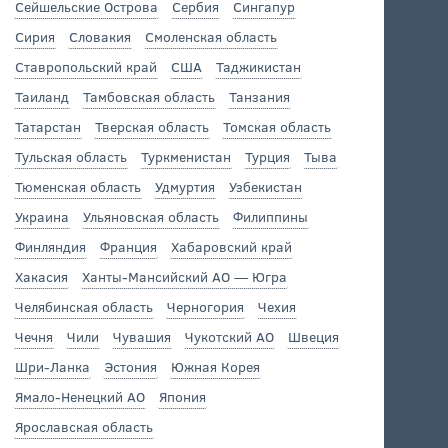
Сейшельские Острова
Сербия
Сингапур
Сирия
Словакия
Смоленская область
Ставропольский край
США
Таджикистан
Таиланд
Тамбовская область
Танзания
Татарстан
Тверская область
Томская область
Тульская область
Туркменистан
Турция
Тыва
Тюменская область
Удмуртия
Узбекистан
Украина
Ульяновская область
Филиппины
Финляндия
Франция
Хабаровский край
Хакасия
Ханты-Мансийский АО — Югра
Челябинская область
Черногория
Чехия
Чечня
Чили
Чувашия
Чукотский АО
Швеция
Шри-Ланка
Эстония
Южная Корея
Ямало-Ненецкий АО
Япония
Ярославская область