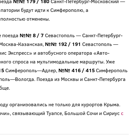
Поезда
№№ 179 / 180
Санкт-Петербург-Московский —
впатории будут идти к Симферополю, а
полностью отменены.
е поезда
№№ 8 / 7
Севастополь — Санкт-Петербург-
Москва-Казанская,
№№ 192 / 191
Севастополь —
вис Экспресс» и автобусного оператора «Авто-
изкого спроса на мультимодальные маршруты. Уже
15
Симферополь—Адлер,
№№ 416 / 415
Симферополь
оль—Вологда. Поезда из Москвы и Санкт-Петербурга
бще.
ду организовались не только для курортов Крыма.
очи», связывающий Туапсе, Большой Сочи и Сириус
с