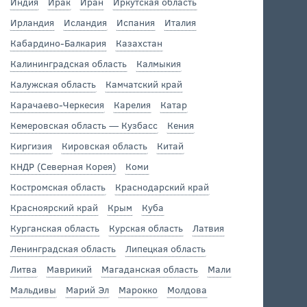
Индия
Ирак
Иран
Иркутская область
Ирландия
Исландия
Испания
Италия
Кабардино-Балкария
Казахстан
Калининградская область
Калмыкия
Калужская область
Камчатский край
Карачаево-Черкесия
Карелия
Катар
Кемеровская область — Кузбасс
Кения
Киргизия
Кировская область
Китай
КНДР (Северная Корея)
Коми
Костромская область
Краснодарский край
Красноярский край
Крым
Куба
Курганская область
Курская область
Латвия
Ленинградская область
Липецкая область
Литва
Маврикий
Магаданская область
Мали
Мальдивы
Марий Эл
Марокко
Молдова