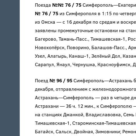
Поезда
№№ 76 / 75
Симферополь—Екатеринб
№ 76 / 75
из Симферополя в 1:15 по четверга
из Омска — с 16 декабря по средам и воскрес
заявлены промежуточные остановки на стан
Багерово, Тамань-Пасс., Тимашевская-1, Рос
Новохопёрск, Поворино, Балашов-Пасс., Арк
Узел, Алатырь, Канаш-1, Зелёный Дол, Казан
Сарапул, Янаул, Чернушка, Красноуфимск, Д
Поезд
№ 96 / 95
Симферополь—Астрахань буд
декабря, отправлением с железнодорожного
Астрахань—Симферополь — раз в четыре дня 
Астрахани — 36 ч. 12 мин., к Симферополю —
на станциях Джанкой, Владиславовка, Семь К
Тимашевская-1, Староминская-Тимашевская, 
Батайск, Сальск, Двойная, Зимовники; Ремон