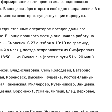
а, формирование сети прямых железнодорожных
. В конце октября открыто ещё одно направление. А с
удлинятся некоторые существующие маршруты.
я единственным оператором поездов дальнего
е. В конце прошлого месяца она начала работу на
—Смоленск. С 23 октября в 10:10 по графику,
ий в месяц, поезда отправляются из Симферополя
в 18:50 — из Смоленска (время в пути 51 ч. 20 мин.).
кой, Владиславовка, Семь Колодезей, Багерово,
ая, Кореновск, Выселки, Кущёвка, Ростов-Главный,
ая, Каменская, Миллерово, Кутейниково, Зайцевка,
езная, Воронеж-1, Усмань, Липецк, Елец, Верховье,
ых дорог «Гранд Сервис Экспресс» продлит обе пары