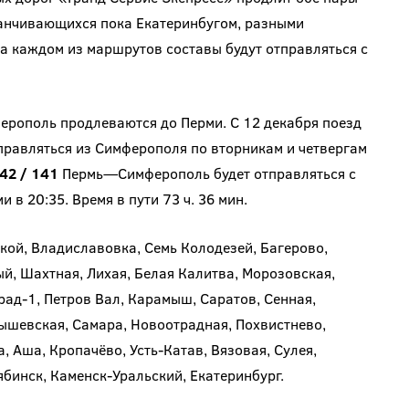
канчивающихся пока Екатеринбугом, разными
на каждом из маршрутов составы будут отправляться с
рополь продлеваются до Перми. С 12 декабря поезд
авляться из Симферополя по вторникам и четвергам
42 / 141
Пермь—Симферополь будет отправляться с
 в 20:35. Время в пути 73 ч. 36 мин.
кой, Владиславовка, Семь Колодезей, Багерово,
ый, Шахтная, Лихая, Белая Калитва, Морозовская,
ад-1, Петров Вал, Карамыш, Саратов, Сенная,
ышевская, Самара, Новоотрадная, Похвистнево,
, Аша, Кропачёво, Усть-Катав, Вязовая, Сулея,
ябинск, Каменск-Уральский, Екатеринбург.