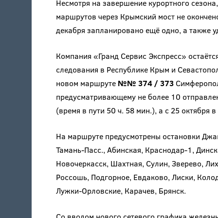
Несмотря на завершение курортного сезон
маршрутов через Крымский мост не окончено
декабря запланировано ещё одно, а также 
Компания «Гранд Сервис Экспресс» остаётс
следования в Республике Крым и Севастопол
новом маршруте
№№ 374 / 373
Симферополь
предусматривающему не более 10 отправлен
(время в пути 50 ч. 58 мин.), а с 25 октября 
На маршруте предусмотрены остановки Джан
Тамань-Пасс., Абинская, Краснодар-1, Динск
Новочеркасск, Шахтная, Сулин, Зверево, Лих
Россошь, Подгорное, Евдаково, Лиски, Колод
Лужки-Орловские, Карачев, Брянск.
Со вводом нового сетевого графика железн