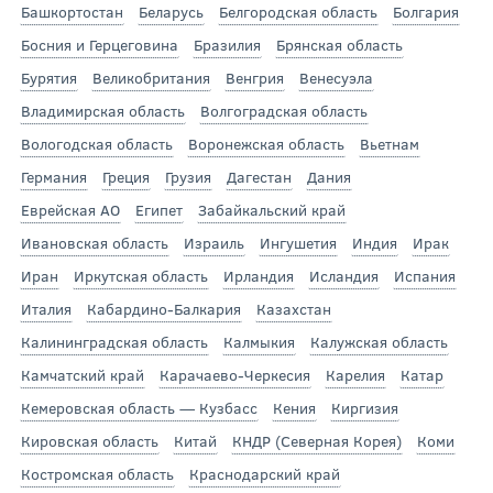
Башкортостан
Беларусь
Белгородская область
Болгария
Босния и Герцеговина
Бразилия
Брянская область
Бурятия
Великобритания
Венгрия
Венесуэла
Владимирская область
Волгоградская область
Вологодская область
Воронежская область
Вьетнам
Германия
Греция
Грузия
Дагестан
Дания
Еврейская АО
Египет
Забайкальский край
Ивановская область
Израиль
Ингушетия
Индия
Ирак
Иран
Иркутская область
Ирландия
Исландия
Испания
Италия
Кабардино-Балкария
Казахстан
Калининградская область
Калмыкия
Калужская область
Камчатский край
Карачаево-Черкесия
Карелия
Катар
Кемеровская область — Кузбасс
Кения
Киргизия
Кировская область
Китай
КНДР (Северная Корея)
Коми
Костромская область
Краснодарский край