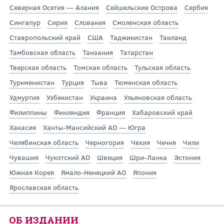
Северная Осетия — Алания
Сейшельские Острова
Сербия
Сингапур
Сирия
Словакия
Смоленская область
Ставропольский край
США
Таджикистан
Таиланд
Тамбовская область
Танзания
Татарстан
Тверская область
Томская область
Тульская область
Туркменистан
Турция
Тыва
Тюменская область
Удмуртия
Узбекистан
Украина
Ульяновская область
Филиппины
Финляндия
Франция
Хабаровский край
Хакасия
Ханты-Мансийский АО — Югра
Челябинская область
Черногория
Чехия
Чечня
Чили
Чувашия
Чукотский АО
Швеция
Шри-Ланка
Эстония
Южная Корея
Ямало-Ненецкий АО
Япония
Ярославская область
ОБ ИЗДАНИИ