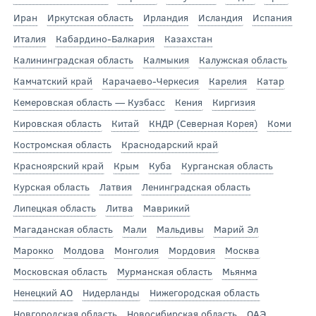
Иран
Иркутская область
Ирландия
Исландия
Испания
Италия
Кабардино-Балкария
Казахстан
Калининградская область
Калмыкия
Калужская область
Камчатский край
Карачаево-Черкесия
Карелия
Катар
Кемеровская область — Кузбасс
Кения
Киргизия
Кировская область
Китай
КНДР (Северная Корея)
Коми
Костромская область
Краснодарский край
Красноярский край
Крым
Куба
Курганская область
Курская область
Латвия
Ленинградская область
Липецкая область
Литва
Маврикий
Магаданская область
Мали
Мальдивы
Марий Эл
Марокко
Молдова
Монголия
Мордовия
Москва
Московская область
Мурманская область
Мьянма
Ненецкий АО
Нидерланды
Нижегородская область
Новгородская область
Новосибирская область
ОАЭ