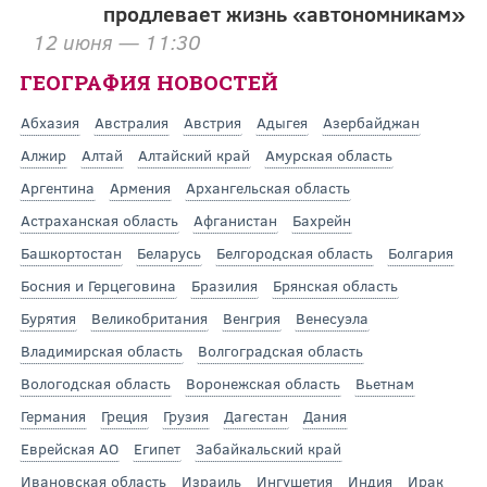
продлевает жизнь «автономникам»
12 июня — 11:30
ГЕОГРАФИЯ НОВОСТЕЙ
Абхазия
Австралия
Австрия
Адыгея
Азербайджан
Алжир
Алтай
Алтайский край
Амурская область
Аргентина
Армения
Архангельская область
Астраханская область
Афганистан
Бахрейн
Башкортостан
Беларусь
Белгородская область
Болгария
Босния и Герцеговина
Бразилия
Брянская область
Бурятия
Великобритания
Венгрия
Венесуэла
Владимирская область
Волгоградская область
Вологодская область
Воронежская область
Вьетнам
Германия
Греция
Грузия
Дагестан
Дания
Еврейская АО
Египет
Забайкальский край
Ивановская область
Израиль
Ингушетия
Индия
Ирак