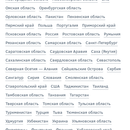
Омская область
Оренбургская область
Орловская область
Пакистан
Пензенская область
Пермский край
Польша
Португалия
Приморский край
Псковская область
Россия
Ростовская область
Румыния
Рязанская область
Самарская область
Санкт-Петербург
Саратовская область
Саудовская Аравия
Саха (Якутия)
Сахалинская область
Свердловская область
Севастополь
Северная Осетия — Алания
Сейшельские Острова
Сербия
Сингапур
Сирия
Словакия
Смоленская область
Ставропольский край
США
Таджикистан
Таиланд
Тамбовская область
Танзания
Татарстан
Тверская область
Томская область
Тульская область
Туркменистан
Турция
Тыва
Тюменская область
Удмуртия
Узбекистан
Украина
Ульяновская область
Филиппины
Финляндия
Франция
Хабаровский край