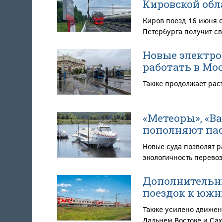
Кировской обл
Киров поезд 16 июня 
Петербурга получит св
Новые электро
работать в Мо
Также продолжает рас
«Метеоры», «В
пополняют пас
Новые суда позволят 
экологичность перево
Дополнительны
поездок к южн
Также усилено движен
Дальнем Востоке и Са