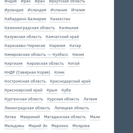
Индия
Ирак
Иран
Иркутская область
Ирландия
Исландия
Испания
Италия
Кабардино-Балкария
Казахстан
Калининградская область
Калмыкия
Калужская область
Камчатский край
Карачаево-Черкесия
Карелия
Катар
Кемеровская область — Кузбасс
Кения
Киргизия
Кировская область
Китай
КНДР (Северная Корея)
Коми
Костромская область
Краснодарский край
Красноярский край
Крым
Куба
Курганская область
Курская область
Латвия
Ленинградская область
Липецкая область
Литва
Маврикий
Магаданская область
Мали
Мальдивы
Марий Эл
Марокко
Молдова