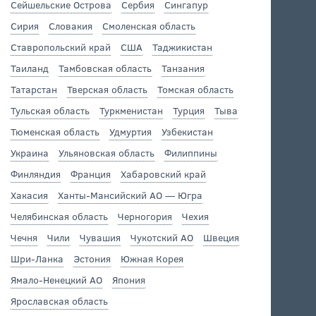
Сейшельские Острова
Сербия
Сингапур
Сирия
Словакия
Смоленская область
Ставропольский край
США
Таджикистан
Таиланд
Тамбовская область
Танзания
Татарстан
Тверская область
Томская область
Тульская область
Туркменистан
Турция
Тыва
Тюменская область
Удмуртия
Узбекистан
Украина
Ульяновская область
Филиппины
Финляндия
Франция
Хабаровский край
Хакасия
Ханты-Мансийский АО — Югра
Челябинская область
Черногория
Чехия
Чечня
Чили
Чувашия
Чукотский АО
Швеция
Шри-Ланка
Эстония
Южная Корея
Ямало-Ненецкий АО
Япония
Ярославская область