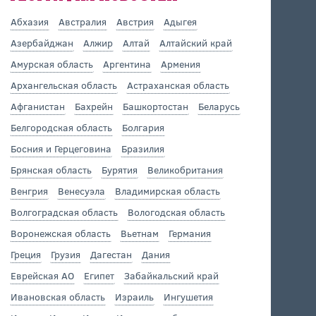
Абхазия
Австралия
Австрия
Адыгея
Азербайджан
Алжир
Алтай
Алтайский край
Амурская область
Аргентина
Армения
Архангельская область
Астраханская область
Афганистан
Бахрейн
Башкортостан
Беларусь
Белгородская область
Болгария
Босния и Герцеговина
Бразилия
Брянская область
Бурятия
Великобритания
Венгрия
Венесуэла
Владимирская область
Волгоградская область
Вологодская область
Воронежская область
Вьетнам
Германия
Греция
Грузия
Дагестан
Дания
Еврейская АО
Египет
Забайкальский край
Ивановская область
Израиль
Ингушетия