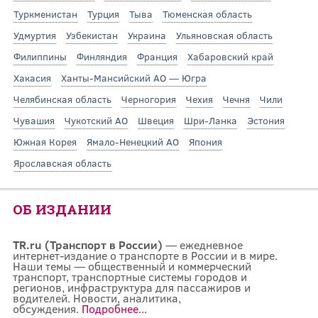
Туркменистан
Турция
Тыва
Тюменская область
Удмуртия
Узбекистан
Украина
Ульяновская область
Филиппины
Финляндия
Франция
Хабаровский край
Хакасия
Ханты-Мансийский АО — Югра
Челябинская область
Черногория
Чехия
Чечня
Чили
Чувашия
Чукотский АО
Швеция
Шри-Ланка
Эстония
Южная Корея
Ямало-Ненецкий АО
Япония
Ярославская область
ОБ ИЗДАНИИ
TR.ru (Транспорт в России)
— ежедневное
интернет-издание о транспорте в России и в мире.
Наши темы — общественный и коммерческий
транспорт, транспортные системы городов и
регионов, инфраструктура для пассажиров и
водителей. Новости, аналитика,
обсуждения.
Подробнее...