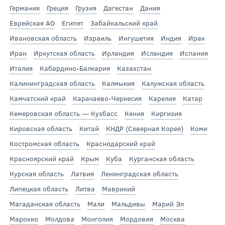
Германия
Греция
Грузия
Дагестан
Дания
Еврейская АО
Египет
Забайкальский край
Ивановская область
Израиль
Ингушетия
Индия
Ирак
Иран
Иркутская область
Ирландия
Исландия
Испания
Италия
Кабардино-Балкария
Казахстан
Калининградская область
Калмыкия
Калужская область
Камчатский край
Карачаево-Черкесия
Карелия
Катар
Кемеровская область — Кузбасс
Кения
Киргизия
Кировская область
Китай
КНДР (Северная Корея)
Коми
Костромская область
Краснодарский край
Красноярский край
Крым
Куба
Курганская область
Курская область
Латвия
Ленинградская область
Липецкая область
Литва
Маврикий
Магаданская область
Мали
Мальдивы
Марий Эл
Марокко
Молдова
Монголия
Мордовия
Москва