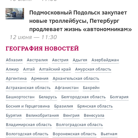
Подмосковный Подольск закупает
новые троллейбусы, Петербург
продлевает жизнь «автономникам»
12 июня — 11:30
ГЕОГРАФИЯ НОВОСТЕЙ
Абхазия
Австралия
Австрия
Адыгея
Азербайджан
Алжир
Алтай
Алтайский край
Амурская область
Аргентина
Армения
Архангельская область
Астраханская область
Афганистан
Бахрейн
Башкортостан
Беларусь
Белгородская область
Болгария
Босния и Герцеговина
Бразилия
Брянская область
Бурятия
Великобритания
Венгрия
Венесуэла
Владимирская область
Волгоградская область
Вологодская область
Воронежская область
Вьетнам