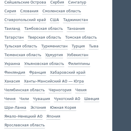
Сейшельские Острова
Сербия
Сингапур
Сирия
Словакия
Смоленская область
Ставропольский край
США
Таджикистан
Таиланд
Тамбовская область
Танзания
Татарстан
Тверская область
Томская область
Тульская область
Туркменистан
Турция
Тыва
Тюменская область
Удмуртия
Узбекистан
Украина
Ульяновская область
Филиппины
Финляндия
Франция
Хабаровский край
Хакасия
Ханты-Мансийский АО — Югра
Челябинская область
Черногория
Чехия
Чечня
Чили
Чувашия
Чукотский АО
Швеция
Шри-Ланка
Эстония
Южная Корея
Ямало-Ненецкий АО
Япония
Ярославская область