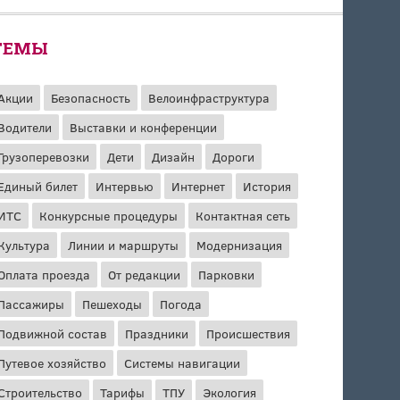
ТЕМЫ
Акции
Безопасность
Велоинфраструктура
Водители
Выставки и конференции
Грузоперевозки
Дети
Дизайн
Дороги
Единый билет
Интервью
Интернет
История
ИТС
Конкурсные процедуры
Контактная сеть
Культура
Линии и маршруты
Модернизация
Оплата проезда
От редакции
Парковки
Пассажиры
Пешеходы
Погода
Подвижной состав
Праздники
Происшествия
Путевое хозяйство
Системы навигации
Строительство
Тарифы
ТПУ
Экология