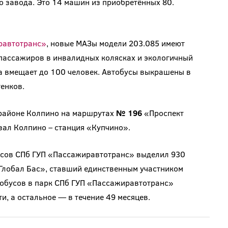
 завода. Это 14 машин из приобретённых 80.
равтотранс»
, новые МАЗы модели 203.085 имеют
 пассажиров в инвалидных колясках и экологичный
а вмещает до 100 человек. Автобусы выкрашены в
енков.
 районе Колпино на маршрутах
№ 196
«Проспект
ал Колпино – станция «Купчино».
бусов СПб ГУП «Пассажиравтотранс» выделил 930
Глобал Бас», ставший единственным участником
тобусов в парк СПб ГУП «Пассажиравтотранс»
и, а остальное — в течение 49 месяцев.