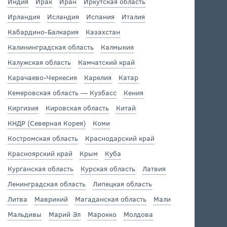
Индия
Ирак
Иран
Иркутская область
Ирландия
Исландия
Испания
Италия
Кабардино-Балкария
Казахстан
Калининградская область
Калмыкия
Калужская область
Камчатский край
Карачаево-Черкесия
Карелия
Катар
Кемеровская область — Кузбасс
Кения
Киргизия
Кировская область
Китай
КНДР (Северная Корея)
Коми
Костромская область
Краснодарский край
Красноярский край
Крым
Куба
Курганская область
Курская область
Латвия
Ленинградская область
Липецкая область
Литва
Маврикий
Магаданская область
Мали
Мальдивы
Марий Эл
Марокко
Молдова