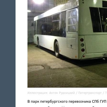
Иллюстрация:
Антон Рудницкий /
Питертранспорт
/ T
В парк петербургского перевозчика СПб ГУ