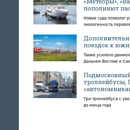
«Метеоры», «В
пополняют пас
Новые суда позволят 
экологичность перево
Дополнительны
поездок к южн
Также усилено движен
Дальнем Востоке и Са
Подмосковный
троллейбусы, 
«автономника
Три троллейбуса с ув
до конца года