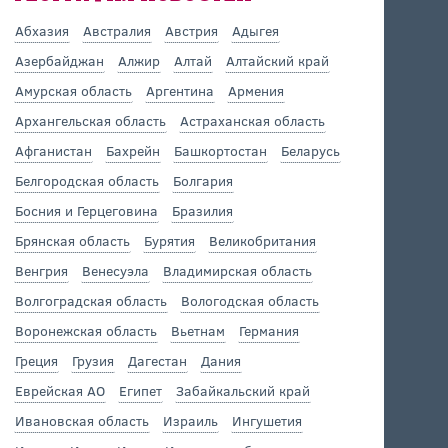
Абхазия
Австралия
Австрия
Адыгея
Азербайджан
Алжир
Алтай
Алтайский край
Амурская область
Аргентина
Армения
Архангельская область
Астраханская область
Афганистан
Бахрейн
Башкортостан
Беларусь
Белгородская область
Болгария
Босния и Герцеговина
Бразилия
Брянская область
Бурятия
Великобритания
Венгрия
Венесуэла
Владимирская область
Волгоградская область
Вологодская область
Воронежская область
Вьетнам
Германия
Греция
Грузия
Дагестан
Дания
Еврейская АО
Египет
Забайкальский край
Ивановская область
Израиль
Ингушетия