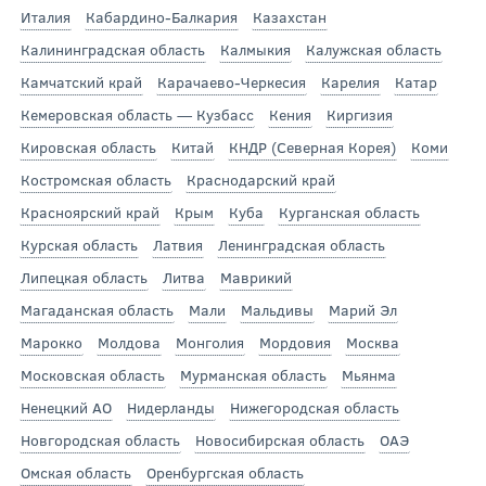
Италия
Кабардино-Балкария
Казахстан
Калининградская область
Калмыкия
Калужская область
Камчатский край
Карачаево-Черкесия
Карелия
Катар
Кемеровская область — Кузбасс
Кения
Киргизия
Кировская область
Китай
КНДР (Северная Корея)
Коми
Костромская область
Краснодарский край
Красноярский край
Крым
Куба
Курганская область
Курская область
Латвия
Ленинградская область
Липецкая область
Литва
Маврикий
Магаданская область
Мали
Мальдивы
Марий Эл
Марокко
Молдова
Монголия
Мордовия
Москва
Московская область
Мурманская область
Мьянма
Ненецкий АО
Нидерланды
Нижегородская область
Новгородская область
Новосибирская область
ОАЭ
Омская область
Оренбургская область