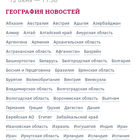
ГЕОГРАФИЯ НОВОСТЕЙ
Абхазия
Австралия
Австрия
Адыгея
Азербайджан
Алжир
Алтай
Алтайский край
Амурская область
Аргентина
Армения
Архангельская область
Астраханская область
Афганистан
Бахрейн
Башкортостан
Беларусь
Белгородская область
Болгария
Босния и Герцеговина
Бразилия
Брянская область
Бурятия
Великобритания
Венгрия
Венесуэла
Владимирская область
Волгоградская область
Вологодская область
Воронежская область
Вьетнам
Германия
Греция
Грузия
Дагестан
Дания
Еврейская АО
Египет
Забайкальский край
Ивановская область
Израиль
Ингушетия
Индия
Ирак
Иран
Иркутская область
Ирландия
Исландия
Испания