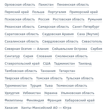
Орловская область
Пакистан
Пензенская область
Пермский край
Польша
Португалия
Приморский край
Псковская область
Россия
Ростовская область
Румыния
Рязанская область
Самарская область
Санкт-Петербург
Саратовская область
Саудовская Аравия
Саха (Якутия)
Сахалинская область
Свердловская область
Севастополь
Северная Осетия — Алания
Сейшельские Острова
Сербия
Сингапур
Сирия
Словакия
Смоленская область
Ставропольский край
США
Таджикистан
Таиланд
Тамбовская область
Танзания
Татарстан
Тверская область
Томская область
Тульская область
Туркменистан
Турция
Тыва
Тюменская область
Удмуртия
Узбекистан
Украина
Ульяновская область
Филиппины
Финляндия
Франция
Хабаровский край
Хакасия
Ханты-Мансийский АО — Югра