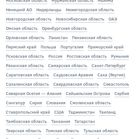
Московская область
Мурманская область
Мьянма
Ненецкий АО
Нидерланды
Нижегородская область
Новгородская область
Новосибирская область
ОАЭ
Омская область
Оренбургская область
Орловская область
Пакистан
Пензенская область
Пермский край
Польша
Португалия
Приморский край
Псковская область
Россия
Ростовская область
Румыния
Рязанская область
Самарская область
Санкт-Петербург
Саратовская область
Саудовская Аравия
Саха (Якутия)
Сахалинская область
Свердловская область
Севастополь
Северная Осетия — Алания
Сейшельские Острова
Сербия
Сингапур
Сирия
Словакия
Смоленская область
Ставропольский край
США
Таджикистан
Таиланд
Тамбовская область
Танзания
Татарстан
Тверская область
Томская область
Тульская область