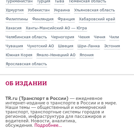
Туркменистан
Турция
Тыва
Тюменская область
Удмуртия
Узбекистан
Украина
Ульяновская область
Филиппины
Финляндия
Франция
Хабаровский край
Хакасия
Ханты-Мансийский АО — Югра
Челябинская область
Черногория
Чехия
Чечня
Чили
Чувашия
Чукотский АО
Швеция
Шри-Ланка
Эстония
Южная Корея
Ямало-Ненецкий АО
Япония
Ярославская область
ОБ ИЗДАНИИ
TR.ru (Транспорт в России)
— ежедневное
интернет-издание о транспорте в России и в мире.
Наши темы — общественный и коммерческий
транспорт, транспортные системы городов и
регионов, инфраструктура для пассажиров и
водителей. Новости, аналитика,
обсуждения.
Подробнее...