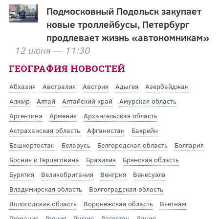
Подмосковный Подольск закупает
новые троллейбусы, Петербург
продлевает жизнь «автономникам»
12 июня — 11:30
ГЕОГРАФИЯ НОВОСТЕЙ
Абхазия
Австралия
Австрия
Адыгея
Азербайджан
Алжир
Алтай
Алтайский край
Амурская область
Аргентина
Армения
Архангельская область
Астраханская область
Афганистан
Бахрейн
Башкортостан
Беларусь
Белгородская область
Болгария
Босния и Герцеговина
Бразилия
Брянская область
Бурятия
Великобритания
Венгрия
Венесуэла
Владимирская область
Волгоградская область
Вологодская область
Воронежская область
Вьетнам
Германия
Греция
Грузия
Дагестан
Дания