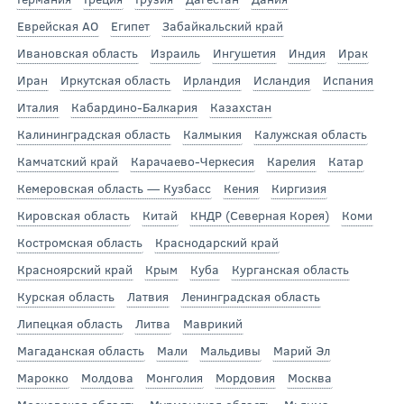
Еврейская АО
Египет
Забайкальский край
Ивановская область
Израиль
Ингушетия
Индия
Ирак
Иран
Иркутская область
Ирландия
Исландия
Испания
Италия
Кабардино-Балкария
Казахстан
Калининградская область
Калмыкия
Калужская область
Камчатский край
Карачаево-Черкесия
Карелия
Катар
Кемеровская область — Кузбасс
Кения
Киргизия
Кировская область
Китай
КНДР (Северная Корея)
Коми
Костромская область
Краснодарский край
Красноярский край
Крым
Куба
Курганская область
Курская область
Латвия
Ленинградская область
Липецкая область
Литва
Маврикий
Магаданская область
Мали
Мальдивы
Марий Эл
Марокко
Молдова
Монголия
Мордовия
Москва