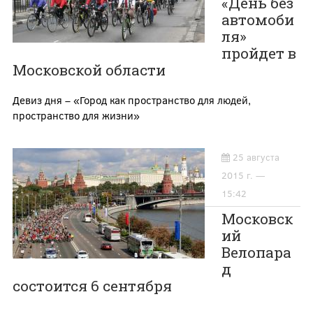
«День без
автомоби
ля»
пройдет в
Московской области
Девиз дня – «Город как пространство для людей,
пространство для жизни»
25 августа
2015 г. —
15:42
Московск
ий
Велопара
д
состоится 6 сентября