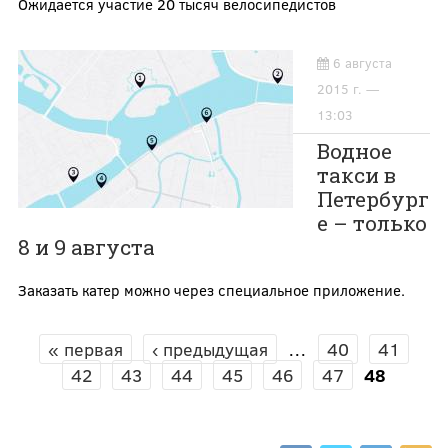
Ожидается участие 20 тысяч велосипедистов
6 августа
2015 г. —
13:03
Водное
такси в
Петербург
е – только
8 и 9 августа
Заказать катер можно через специальное приложение.
« первая
‹ предыдущая
…
40
41
СТРАНИЦЫ
42
43
44
45
46
47
48