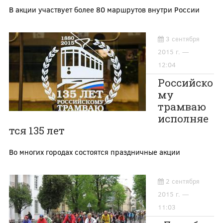
В акции участвует более 80 маршрутов внутри России
3 сентября
2015 г. —
12:04
Российско
му
трамваю
исполняе
тся 135 лет
Во многих городах состоятся праздничные акции
2 сентября
2015 г. —
11:03