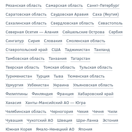
Рязанская область
Самарская область
Санкт-Петербург
Саратовская область
Саудовская Аравия
Саха (Якутия)
Сахалинская область
Свердловская область
Севастополь
Северная Осетия — Алания
Сейшельские Острова
Сербия
Сингапур
Сирия
Словакия
Смоленская область
Ставропольский край
США
Таджикистан
Таиланд
Тамбовская область
Танзания
Татарстан
Тверская область
Томская область
Тульская область
Туркменистан
Турция
Тыва
Тюменская область
Удмуртия
Узбекистан
Украина
Ульяновская область
Филиппины
Финляндия
Франция
Хабаровский край
Хакасия
Ханты-Мансийский АО — Югра
Челябинская область
Черногория
Чехия
Чечня
Чили
Чувашия
Чукотский АО
Швеция
Шри-Ланка
Эстония
Южная Корея
Ямало-Ненецкий АО
Япония