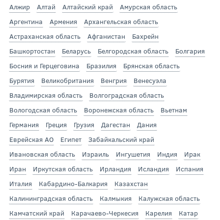
Алжир
Алтай
Алтайский край
Амурская область
Аргентина
Армения
Архангельская область
Астраханская область
Афганистан
Бахрейн
Башкортостан
Беларусь
Белгородская область
Болгария
Босния и Герцеговина
Бразилия
Брянская область
Бурятия
Великобритания
Венгрия
Венесуэла
Владимирская область
Волгоградская область
Вологодская область
Воронежская область
Вьетнам
Германия
Греция
Грузия
Дагестан
Дания
Еврейская АО
Египет
Забайкальский край
Ивановская область
Израиль
Ингушетия
Индия
Ирак
Иран
Иркутская область
Ирландия
Исландия
Испания
Италия
Кабардино-Балкария
Казахстан
Калининградская область
Калмыкия
Калужская область
Камчатский край
Карачаево-Черкесия
Карелия
Катар