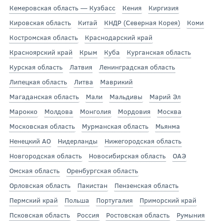
Кемеровская область — Кузбасс
Кения
Киргизия
Кировская область
Китай
КНДР (Северная Корея)
Коми
Костромская область
Краснодарский край
Красноярский край
Крым
Куба
Курганская область
Курская область
Латвия
Ленинградская область
Липецкая область
Литва
Маврикий
Магаданская область
Мали
Мальдивы
Марий Эл
Марокко
Молдова
Монголия
Мордовия
Москва
Московская область
Мурманская область
Мьянма
Ненецкий АО
Нидерланды
Нижегородская область
Новгородская область
Новосибирская область
ОАЭ
Омская область
Оренбургская область
Орловская область
Пакистан
Пензенская область
Пермский край
Польша
Португалия
Приморский край
Псковская область
Россия
Ростовская область
Румыния