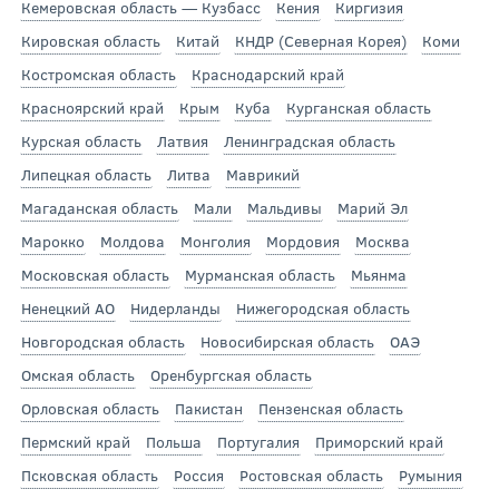
Кемеровская область — Кузбасс
Кения
Киргизия
Кировская область
Китай
КНДР (Северная Корея)
Коми
Костромская область
Краснодарский край
Красноярский край
Крым
Куба
Курганская область
Курская область
Латвия
Ленинградская область
Липецкая область
Литва
Маврикий
Магаданская область
Мали
Мальдивы
Марий Эл
Марокко
Молдова
Монголия
Мордовия
Москва
Московская область
Мурманская область
Мьянма
Ненецкий АО
Нидерланды
Нижегородская область
Новгородская область
Новосибирская область
ОАЭ
Омская область
Оренбургская область
Орловская область
Пакистан
Пензенская область
Пермский край
Польша
Португалия
Приморский край
Псковская область
Россия
Ростовская область
Румыния