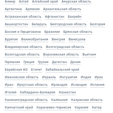
Алжир
Алтай
Алтайский край
Амурская область
Аргентина
Армения
Архангельская область
Астраханская область
Афганистан
Бахрейн
Башкортостан
Беларусь
Белгородская область
Болгария
Босния и Герцеговина
Бразилия
Брянская область
Бурятия
Великобритания
Венгрия
Венесуэла
Владимирская область
Волгоградская область
Вологодская область
Воронежская область
Вьетнам
Германия
Греция
Грузия
Дагестан
Дания
Еврейская АО
Египет
Забайкальский край
Ивановская область
Израиль
Ингушетия
Индия
Ирак
Иран
Иркутская область
Ирландия
Исландия
Испания
Италия
Кабардино-Балкария
Казахстан
Калининградская область
Калмыкия
Калужская область
Камчатский край
Карачаево-Черкесия
Карелия
Катар