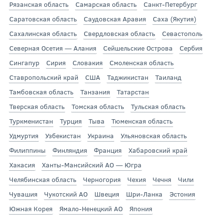
Рязанская область
Самарская область
Санкт-Петербург
Саратовская область
Саудовская Аравия
Саха (Якутия)
Сахалинская область
Свердловская область
Севастополь
Северная Осетия — Алания
Сейшельские Острова
Сербия
Сингапур
Сирия
Словакия
Смоленская область
Ставропольский край
США
Таджикистан
Таиланд
Тамбовская область
Танзания
Татарстан
Тверская область
Томская область
Тульская область
Туркменистан
Турция
Тыва
Тюменская область
Удмуртия
Узбекистан
Украина
Ульяновская область
Филиппины
Финляндия
Франция
Хабаровский край
Хакасия
Ханты-Мансийский АО — Югра
Челябинская область
Черногория
Чехия
Чечня
Чили
Чувашия
Чукотский АО
Швеция
Шри-Ланка
Эстония
Южная Корея
Ямало-Ненецкий АО
Япония