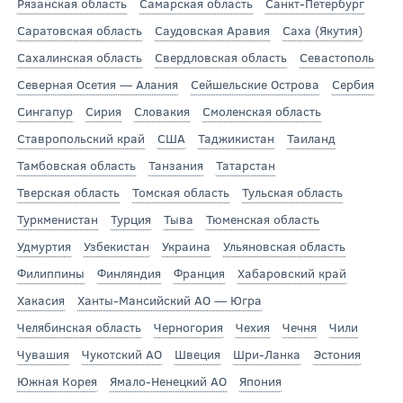
Рязанская область
Самарская область
Санкт-Петербург
Саратовская область
Саудовская Аравия
Саха (Якутия)
Сахалинская область
Свердловская область
Севастополь
Северная Осетия — Алания
Сейшельские Острова
Сербия
Сингапур
Сирия
Словакия
Смоленская область
Ставропольский край
США
Таджикистан
Таиланд
Тамбовская область
Танзания
Татарстан
Тверская область
Томская область
Тульская область
Туркменистан
Турция
Тыва
Тюменская область
Удмуртия
Узбекистан
Украина
Ульяновская область
Филиппины
Финляндия
Франция
Хабаровский край
Хакасия
Ханты-Мансийский АО — Югра
Челябинская область
Черногория
Чехия
Чечня
Чили
Чувашия
Чукотский АО
Швеция
Шри-Ланка
Эстония
Южная Корея
Ямало-Ненецкий АО
Япония