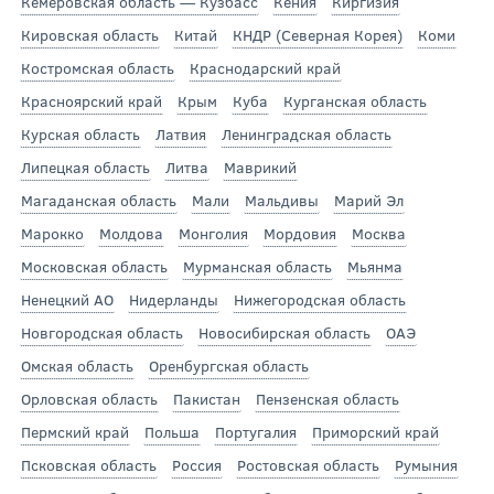
Кемеровская область — Кузбасс
Кения
Киргизия
Кировская область
Китай
КНДР (Северная Корея)
Коми
Костромская область
Краснодарский край
Красноярский край
Крым
Куба
Курганская область
Курская область
Латвия
Ленинградская область
Липецкая область
Литва
Маврикий
Магаданская область
Мали
Мальдивы
Марий Эл
Марокко
Молдова
Монголия
Мордовия
Москва
Московская область
Мурманская область
Мьянма
Ненецкий АО
Нидерланды
Нижегородская область
Новгородская область
Новосибирская область
ОАЭ
Омская область
Оренбургская область
Орловская область
Пакистан
Пензенская область
Пермский край
Польша
Португалия
Приморский край
Псковская область
Россия
Ростовская область
Румыния