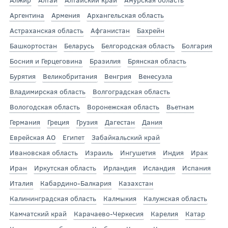
Аргентина
Армения
Архангельская область
Астраханская область
Афганистан
Бахрейн
Башкортостан
Беларусь
Белгородская область
Болгария
Босния и Герцеговина
Бразилия
Брянская область
Бурятия
Великобритания
Венгрия
Венесуэла
Владимирская область
Волгоградская область
Вологодская область
Воронежская область
Вьетнам
Германия
Греция
Грузия
Дагестан
Дания
Еврейская АО
Египет
Забайкальский край
Ивановская область
Израиль
Ингушетия
Индия
Ирак
Иран
Иркутская область
Ирландия
Исландия
Испания
Италия
Кабардино-Балкария
Казахстан
Калининградская область
Калмыкия
Калужская область
Камчатский край
Карачаево-Черкесия
Карелия
Катар