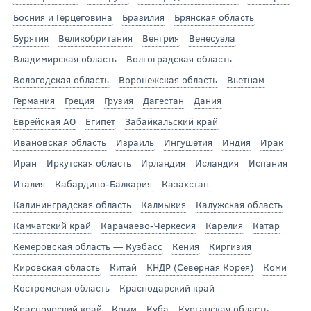
Босния и Герцеговина
Бразилия
Брянская область
Бурятия
Великобритания
Венгрия
Венесуэла
Владимирская область
Волгоградская область
Вологодская область
Воронежская область
Вьетнам
Германия
Греция
Грузия
Дагестан
Дания
Еврейская АО
Египет
Забайкальский край
Ивановская область
Израиль
Ингушетия
Индия
Ирак
Иран
Иркутская область
Ирландия
Исландия
Испания
Италия
Кабардино-Балкария
Казахстан
Калининградская область
Калмыкия
Калужская область
Камчатский край
Карачаево-Черкесия
Карелия
Катар
Кемеровская область — Кузбасс
Кения
Киргизия
Кировская область
Китай
КНДР (Северная Корея)
Коми
Костромская область
Краснодарский край
Красноярский край
Крым
Куба
Курганская область