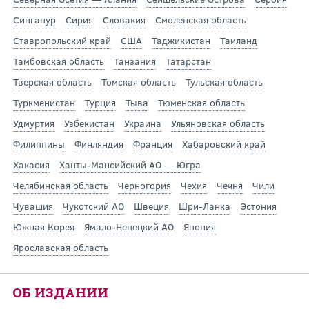
Сингапур
Сирия
Словакия
Смоленская область
Ставропольский край
США
Таджикистан
Таиланд
Тамбовская область
Танзания
Татарстан
Тверская область
Томская область
Тульская область
Туркменистан
Турция
Тыва
Тюменская область
Удмуртия
Узбекистан
Украина
Ульяновская область
Филиппины
Финляндия
Франция
Хабаровский край
Хакасия
Ханты-Мансийский АО — Югра
Челябинская область
Черногория
Чехия
Чечня
Чили
Чувашия
Чукотский АО
Швеция
Шри-Ланка
Эстония
Южная Корея
Ямало-Ненецкий АО
Япония
Ярославская область
ОБ ИЗДАНИИ