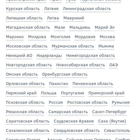
Курская область
Латвия
Ленинградская область
Липецкая область
Литва
Маврикий
Магаданская область
Мали
Мальдивы
Марий Эл
Марокко
Молдова
Монголия
Мордовия
Москва
Московская область
Мурманская область
Мьянма
Ненецкий АО
Нидерланды
Нижегородская область
Новгородская область
Новосибирская область
ОАЭ
Омская область
Оренбургская область
Орловская область
Пакистан
Пензенская область
Пермский край
Польша
Португалия
Приморский край
Псковская область
Россия
Ростовская область
Румыния
Рязанская область
Самарская область
Санкт-Петербург
Саратовская область
Саудовская Аравия
Саха (Якутия)
Сахалинская область
Свердловская область
Севастополь
Северная Осетия — Алания
Сейшельские Острова
Сербия