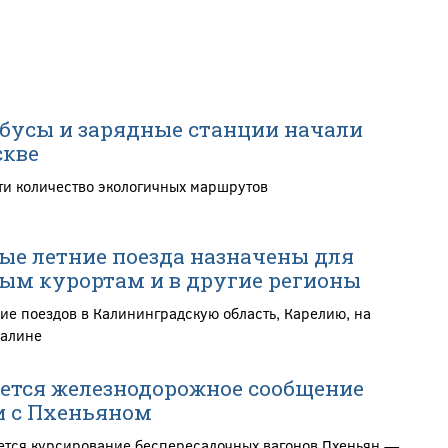
бусы и зарядные станции начали
скве
ти количество экологичных маршрутов
е летние поезда назначены для
ым курортам и в другие регионы
ие поездов в Калининградскую область, Карелию, на
халине
ется железнодорожное сообщение
и с Пхеньяном
ется курсирование беспересадочных вагонов Пхеньян —