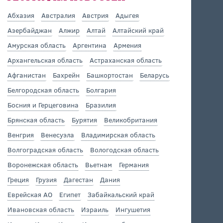
Абхазия
Австралия
Австрия
Адыгея
Азербайджан
Алжир
Алтай
Алтайский край
Амурская область
Аргентина
Армения
Архангельская область
Астраханская область
Афганистан
Бахрейн
Башкортостан
Беларусь
Белгородская область
Болгария
Босния и Герцеговина
Бразилия
Брянская область
Бурятия
Великобритания
Венгрия
Венесуэла
Владимирская область
Волгоградская область
Вологодская область
Воронежская область
Вьетнам
Германия
Греция
Грузия
Дагестан
Дания
Еврейская АО
Египет
Забайкальский край
Ивановская область
Израиль
Ингушетия