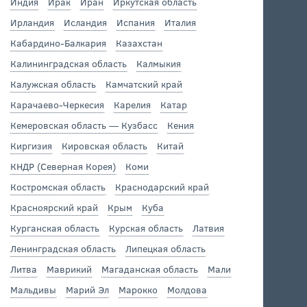
Индия
Ирак
Иран
Иркутская область
Ирландия
Исландия
Испания
Италия
Кабардино-Балкария
Казахстан
Калининградская область
Калмыкия
Калужская область
Камчатский край
Карачаево-Черкесия
Карелия
Катар
Кемеровская область — Кузбасс
Кения
Киргизия
Кировская область
Китай
КНДР (Северная Корея)
Коми
Костромская область
Краснодарский край
Красноярский край
Крым
Куба
Курганская область
Курская область
Латвия
Ленинградская область
Липецкая область
Литва
Маврикий
Магаданская область
Мали
Мальдивы
Марий Эл
Марокко
Молдова