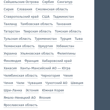
Сейшельские Острова
Сербия
Сингапур
Сирия
Словакия
Смоленская область
Ставропольский край
США
Таджикистан
Таиланд
Тамбовская область
Танзания
Татарстан
Тверская область
Томская область
Тульская область
Туркменистан
Турция
Тыва
Тюменская область
Удмуртия
Узбекистан
Украина
Ульяновская область
Филиппины
Финляндия
Франция
Хабаровский край
Хакасия
Ханты-Мансийский АО — Югра
Челябинская область
Черногория
Чехия
Чечня
Чили
Чувашия
Чукотский АО
Швеция
Шри-Ланка
Эстония
Южная Корея
Ямало-Ненецкий АО
Япония
Ярославская область