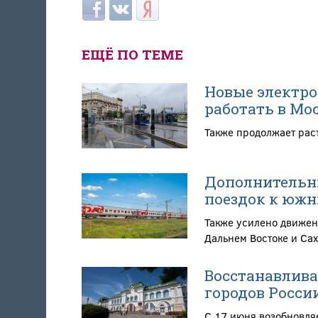
Login with Facebook
Login with ВКонтакте
Login with Яндекс
ЕЩЁ ПО ТЕМЕ
Новые электро
работать в Мо
Также продолжает рас
Дополнительны
поездок к южн
Также усилено движен
Дальнем Востоке и Са
Восстанавлива
городов Росси
С 17 июня возобновля