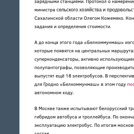
зарядными станциями. Протокол о намерени
министра
сельского
хозяйства и продоволь
Сахалинской области Олегом Кожемяко. Конт
задания и определения стоимости.
А до конца этого года «Белкоммунмаш» изго
которые появятся на центральных маршрута
суперконденсаторы, активно использующиеся
полупантографы, позволяющие производить з
выпустят ещё 18 электробусов. В перспектив
для Гродно «Белкоммунмаш» в этом году
по
автономном ходу.
В Москве также испытывают белорусский тр
гибридом автобуса и троллейбуса. По оконч
эксплуатацию электробус. По итогам москов
состав.