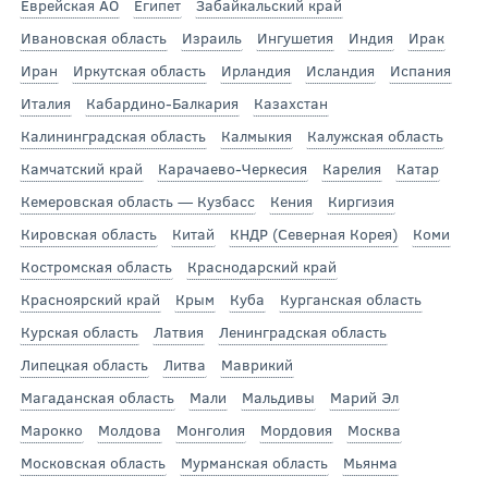
Еврейская АО
Египет
Забайкальский край
Ивановская область
Израиль
Ингушетия
Индия
Ирак
Иран
Иркутская область
Ирландия
Исландия
Испания
Италия
Кабардино-Балкария
Казахстан
Калининградская область
Калмыкия
Калужская область
Камчатский край
Карачаево-Черкесия
Карелия
Катар
Кемеровская область — Кузбасс
Кения
Киргизия
Кировская область
Китай
КНДР (Северная Корея)
Коми
Костромская область
Краснодарский край
Красноярский край
Крым
Куба
Курганская область
Курская область
Латвия
Ленинградская область
Липецкая область
Литва
Маврикий
Магаданская область
Мали
Мальдивы
Марий Эл
Марокко
Молдова
Монголия
Мордовия
Москва
Московская область
Мурманская область
Мьянма