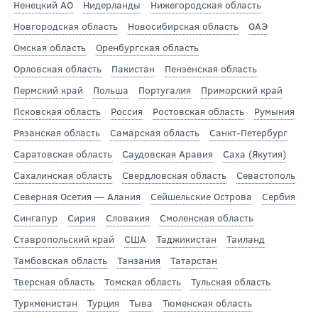
Ненецкий АО
Нидерланды
Нижегородская область
Новгородская область
Новосибирская область
ОАЭ
Омская область
Оренбургская область
Орловская область
Пакистан
Пензенская область
Пермский край
Польша
Португалия
Приморский край
Псковская область
Россия
Ростовская область
Румыния
Рязанская область
Самарская область
Санкт-Петербург
Саратовская область
Саудовская Аравия
Саха (Якутия)
Сахалинская область
Свердловская область
Севастополь
Северная Осетия — Алания
Сейшельские Острова
Сербия
Сингапур
Сирия
Словакия
Смоленская область
Ставропольский край
США
Таджикистан
Таиланд
Тамбовская область
Танзания
Татарстан
Тверская область
Томская область
Тульская область
Туркменистан
Турция
Тыва
Тюменская область