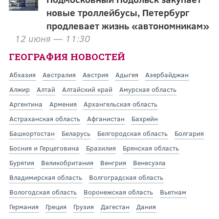
новые троллейбусы, Петербург
продлевает жизнь «автономникам»
12 июня — 11:30
ГЕОГРАФИЯ НОВОСТЕЙ
Абхазия
Австралия
Австрия
Адыгея
Азербайджан
Алжир
Алтай
Алтайский край
Амурская область
Аргентина
Армения
Архангельская область
Астраханская область
Афганистан
Бахрейн
Башкортостан
Беларусь
Белгородская область
Болгария
Босния и Герцеговина
Бразилия
Брянская область
Бурятия
Великобритания
Венгрия
Венесуэла
Владимирская область
Волгоградская область
Вологодская область
Воронежская область
Вьетнам
Германия
Греция
Грузия
Дагестан
Дания