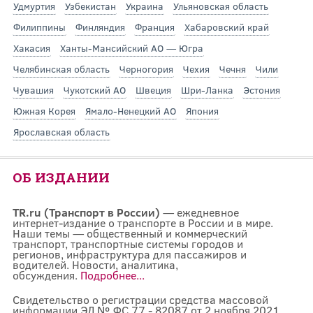
Удмуртия
Узбекистан
Украина
Ульяновская область
Филиппины
Финляндия
Франция
Хабаровский край
Хакасия
Ханты-Мансийский АО — Югра
Челябинская область
Черногория
Чехия
Чечня
Чили
Чувашия
Чукотский АО
Швеция
Шри-Ланка
Эстония
Южная Корея
Ямало-Ненецкий АО
Япония
Ярославская область
ОБ ИЗДАНИИ
TR.ru (Транспорт в России)
— ежедневное
интернет-издание о транспорте в России и в мире.
Наши темы — общественный и коммерческий
транспорт, транспортные системы городов и
регионов, инфраструктура для пассажиров и
водителей. Новости, аналитика,
обсуждения.
Подробнее...
Свидетельство о регистрации средства массовой
информации ЭЛ № ФС 77 - 82087 от 2 ноября 2021