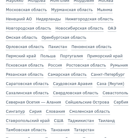
Марокко
Молдова
Монголия
Мордовия
Москва
Московская область
Мурманская область
Мьянма
Ненецкий АО
Нидерланды
Нижегородская область
Новгородская область
Новосибирская область
ОАЭ
Омская область
Оренбургская область
Орловская область
Пакистан
Пензенская область
Пермский край
Польша
Португалия
Приморский край
Псковская область
Россия
Ростовская область
Румыния
Рязанская область
Самарская область
Санкт-Петербург
Саратовская область
Саудовская Аравия
Саха (Якутия)
Сахалинская область
Свердловская область
Севастополь
Северная Осетия — Алания
Сейшельские Острова
Сербия
Сингапур
Сирия
Словакия
Смоленская область
Ставропольский край
США
Таджикистан
Таиланд
Тамбовская область
Танзания
Татарстан