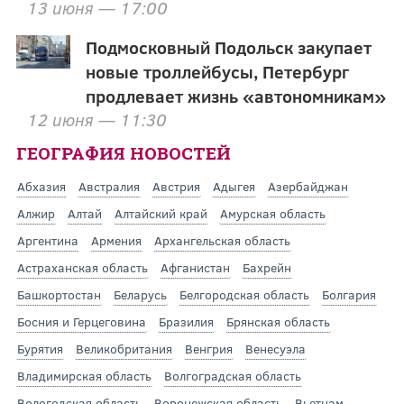
13 июня — 17:00
Подмосковный Подольск закупает
новые троллейбусы, Петербург
продлевает жизнь «автономникам»
12 июня — 11:30
ГЕОГРАФИЯ НОВОСТЕЙ
Абхазия
Австралия
Австрия
Адыгея
Азербайджан
Алжир
Алтай
Алтайский край
Амурская область
Аргентина
Армения
Архангельская область
Астраханская область
Афганистан
Бахрейн
Башкортостан
Беларусь
Белгородская область
Болгария
Босния и Герцеговина
Бразилия
Брянская область
Бурятия
Великобритания
Венгрия
Венесуэла
Владимирская область
Волгоградская область
Вологодская область
Воронежская область
Вьетнам