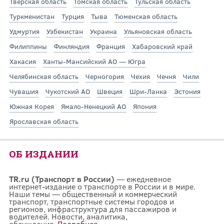
Тверская область
Томская область
Тульская область
Туркменистан
Турция
Тыва
Тюменская область
Удмуртия
Узбекистан
Украина
Ульяновская область
Филиппины
Финляндия
Франция
Хабаровский край
Хакасия
Ханты-Мансийский АО — Югра
Челябинская область
Черногория
Чехия
Чечня
Чили
Чувашия
Чукотский АО
Швеция
Шри-Ланка
Эстония
Южная Корея
Ямало-Ненецкий АО
Япония
Ярославская область
ОБ ИЗДАНИИ
TR.ru (Транспорт в России)
— ежедневное
интернет-издание о транспорте в России и в мире.
Наши темы — общественный и коммерческий
транспорт, транспортные системы городов и
регионов, инфраструктура для пассажиров и
водителей. Новости, аналитика,
обсуждения.
Подробнее...