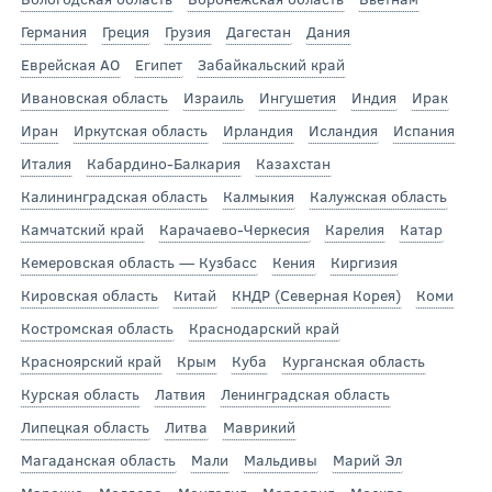
Германия
Греция
Грузия
Дагестан
Дания
Еврейская АО
Египет
Забайкальский край
Ивановская область
Израиль
Ингушетия
Индия
Ирак
Иран
Иркутская область
Ирландия
Исландия
Испания
Италия
Кабардино-Балкария
Казахстан
Калининградская область
Калмыкия
Калужская область
Камчатский край
Карачаево-Черкесия
Карелия
Катар
Кемеровская область — Кузбасс
Кения
Киргизия
Кировская область
Китай
КНДР (Северная Корея)
Коми
Костромская область
Краснодарский край
Красноярский край
Крым
Куба
Курганская область
Курская область
Латвия
Ленинградская область
Липецкая область
Литва
Маврикий
Магаданская область
Мали
Мальдивы
Марий Эл