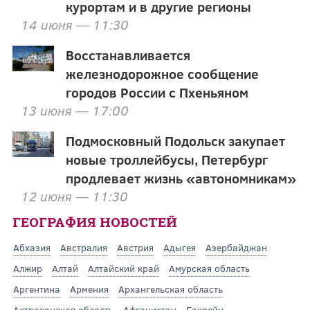
курортам и в другие регионы
14 июня — 11:30
Восстанавливается
железнодорожное сообщение
городов России с Пхеньяном
13 июня — 17:00
Подмосковный Подольск закупает
новые троллейбусы, Петербург
продлевает жизнь «автономникам»
12 июня — 11:30
ГЕОГРАФИЯ НОВОСТЕЙ
Абхазия
Австралия
Австрия
Адыгея
Азербайджан
Алжир
Алтай
Алтайский край
Амурская область
Аргентина
Армения
Архангельская область
Астраханская область
Афганистан
Бахрейн