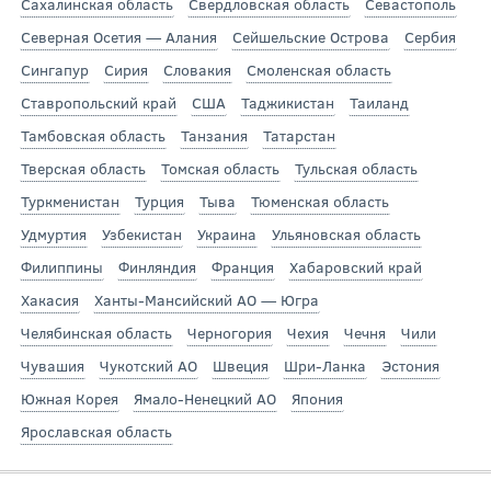
Сахалинская область
Свердловская область
Севастополь
Северная Осетия — Алания
Сейшельские Острова
Сербия
Сингапур
Сирия
Словакия
Смоленская область
Ставропольский край
США
Таджикистан
Таиланд
Тамбовская область
Танзания
Татарстан
Тверская область
Томская область
Тульская область
Туркменистан
Турция
Тыва
Тюменская область
Удмуртия
Узбекистан
Украина
Ульяновская область
Филиппины
Финляндия
Франция
Хабаровский край
Хакасия
Ханты-Мансийский АО — Югра
Челябинская область
Черногория
Чехия
Чечня
Чили
Чувашия
Чукотский АО
Швеция
Шри-Ланка
Эстония
Южная Корея
Ямало-Ненецкий АО
Япония
Ярославская область