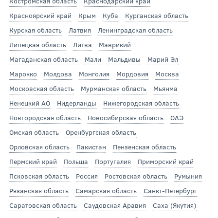
Костромская область
Краснодарский край
Красноярский край
Крым
Куба
Курганская область
Курская область
Латвия
Ленинградская область
Липецкая область
Литва
Маврикий
Магаданская область
Мали
Мальдивы
Марий Эл
Марокко
Молдова
Монголия
Мордовия
Москва
Московская область
Мурманская область
Мьянма
Ненецкий АО
Нидерланды
Нижегородская область
Новгородская область
Новосибирская область
ОАЭ
Омская область
Оренбургская область
Орловская область
Пакистан
Пензенская область
Пермский край
Польша
Португалия
Приморский край
Псковская область
Россия
Ростовская область
Румыния
Рязанская область
Самарская область
Санкт-Петербург
Саратовская область
Саудовская Аравия
Саха (Якутия)