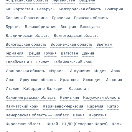
Башкортостан
Беларусь
Белгородская область
Болгария
Босния и Герцеговина
Бразилия
Брянская область
Бурятия
Великобритания
Венгрия
Венесуэла
Владимирская область
Волгоградская область
Вологодская область
Воронежская область
Вьетнам
Германия
Греция
Грузия
Дагестан
Дания
Еврейская АО
Египет
Забайкальский край
Ивановская область
Израиль
Ингушетия
Индия
Ирак
Иран
Иркутская область
Ирландия
Исландия
Испания
Италия
Кабардино-Балкария
Казахстан
Калининградская область
Калмыкия
Калужская область
Камчатский край
Карачаево-Черкесия
Карелия
Катар
Кемеровская область — Кузбасс
Кения
Киргизия
Кировская область
Китай
КНДР (Северная Корея)
Коми