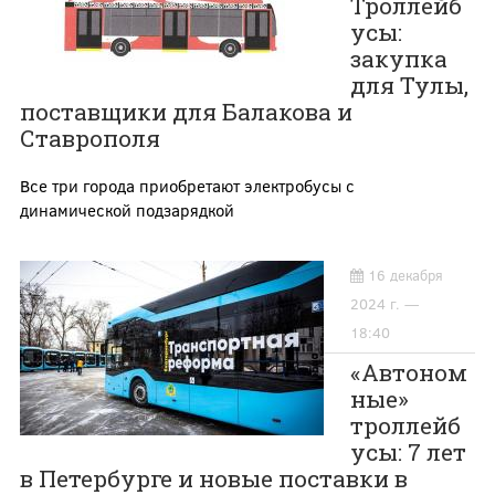
Троллейб
усы:
закупка
для Тулы,
поставщики для Балакова и
Ставрополя
Все три города приобретают электробусы с
динамической подзарядкой
16 декабря
2024 г. —
18:40
«Автоном
ные»
троллейб
усы: 7 лет
в Петербурге и новые поставки в