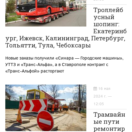
Троллейб
усный
шопинг:
Екатеринб
ург, Ижевск, Калининград, Петербург,
Тольятти, Тула, Чебоксары
Новые заказы получили «Синара — Городские машины»,
УТТЗ и «Транс-Альфа», а в Ставрополе контракт с
«Транс-Альфой» расторгают
16 мая
2024 г. —
12:05
Трамвайн
ые пути
ремонтир