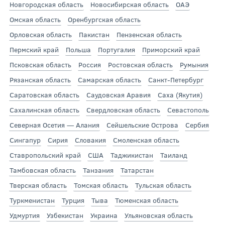
Новгородская область
Новосибирская область
ОАЭ
Омская область
Оренбургская область
Орловская область
Пакистан
Пензенская область
Пермский край
Польша
Португалия
Приморский край
Псковская область
Россия
Ростовская область
Румыния
Рязанская область
Самарская область
Санкт-Петербург
Саратовская область
Саудовская Аравия
Саха (Якутия)
Сахалинская область
Свердловская область
Севастополь
Северная Осетия — Алания
Сейшельские Острова
Сербия
Сингапур
Сирия
Словакия
Смоленская область
Ставропольский край
США
Таджикистан
Таиланд
Тамбовская область
Танзания
Татарстан
Тверская область
Томская область
Тульская область
Туркменистан
Турция
Тыва
Тюменская область
Удмуртия
Узбекистан
Украина
Ульяновская область