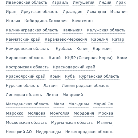
Ивановская область
Израиль
Ингушетия
Индия
Ирак
Иран
Иркутская область
Ирландия
Исландия
Испания
Италия
Кабардино-Балкария
Казахстан
Калининградская область
Калмыкия
Калужская область
Камчатский край
Карачаево-Черкесия
Карелия
Катар
Кемеровская область — Кузбасс
Кения
Киргизия
Кировская область
Китай
КНДР (Северная Корея)
Коми
Костромская область
Краснодарский край
Красноярский край
Крым
Куба
Курганская область
Курская область
Латвия
Ленинградская область
Липецкая область
Литва
Маврикий
Магаданская область
Мали
Мальдивы
Марий Эл
Марокко
Молдова
Монголия
Мордовия
Москва
Московская область
Мурманская область
Мьянма
Ненецкий АО
Нидерланды
Нижегородская область