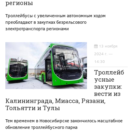
регионы
Троллейбусы с увеличенным автономным ходом
преобладают в закупках безрельсового
электротранспорта регионами
13 ноября
2024 г. —
14:30
Троллейб
усные
закупки:
вести из
Калининграда, Миасса, Рязани,
Тольятти и Тулы
Тем временем в Новосибирске закончилось масштабное
обновление троллейбусного парка