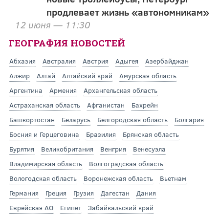
продлевает жизнь «автономникам»
12 июня — 11:30
ГЕОГРАФИЯ НОВОСТЕЙ
Абхазия
Австралия
Австрия
Адыгея
Азербайджан
Алжир
Алтай
Алтайский край
Амурская область
Аргентина
Армения
Архангельская область
Астраханская область
Афганистан
Бахрейн
Башкортостан
Беларусь
Белгородская область
Болгария
Босния и Герцеговина
Бразилия
Брянская область
Бурятия
Великобритания
Венгрия
Венесуэла
Владимирская область
Волгоградская область
Вологодская область
Воронежская область
Вьетнам
Германия
Греция
Грузия
Дагестан
Дания
Еврейская АО
Египет
Забайкальский край