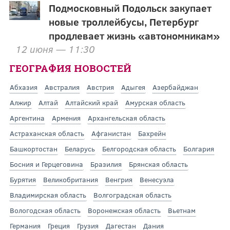
Подмосковный Подольск закупает
новые троллейбусы, Петербург
продлевает жизнь «автономникам»
12 июня — 11:30
ГЕОГРАФИЯ НОВОСТЕЙ
Абхазия
Австралия
Австрия
Адыгея
Азербайджан
Алжир
Алтай
Алтайский край
Амурская область
Аргентина
Армения
Архангельская область
Астраханская область
Афганистан
Бахрейн
Башкортостан
Беларусь
Белгородская область
Болгария
Босния и Герцеговина
Бразилия
Брянская область
Бурятия
Великобритания
Венгрия
Венесуэла
Владимирская область
Волгоградская область
Вологодская область
Воронежская область
Вьетнам
Германия
Греция
Грузия
Дагестан
Дания