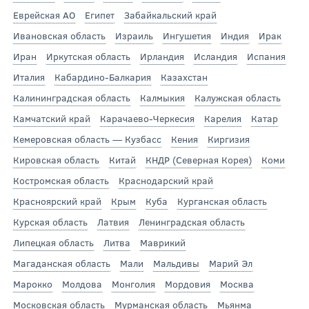
Еврейская АО
Египет
Забайкальский край
Ивановская область
Израиль
Ингушетия
Индия
Ирак
Иран
Иркутская область
Ирландия
Исландия
Испания
Италия
Кабардино-Балкария
Казахстан
Калининградская область
Калмыкия
Калужская область
Камчатский край
Карачаево-Черкесия
Карелия
Катар
Кемеровская область — Кузбасс
Кения
Киргизия
Кировская область
Китай
КНДР (Северная Корея)
Коми
Костромская область
Краснодарский край
Красноярский край
Крым
Куба
Курганская область
Курская область
Латвия
Ленинградская область
Липецкая область
Литва
Маврикий
Магаданская область
Мали
Мальдивы
Марий Эл
Марокко
Молдова
Монголия
Мордовия
Москва
Московская область
Мурманская область
Мьянма