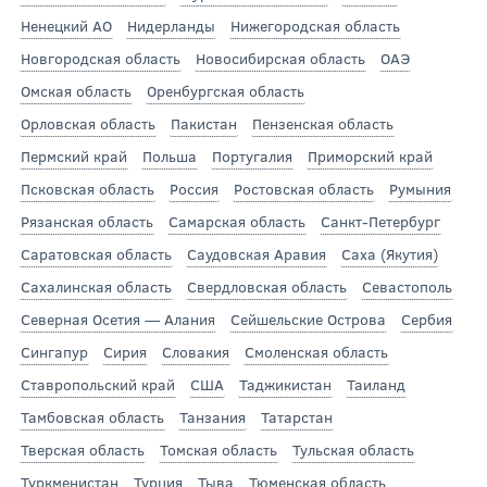
Ненецкий АО
Нидерланды
Нижегородская область
Новгородская область
Новосибирская область
ОАЭ
Омская область
Оренбургская область
Орловская область
Пакистан
Пензенская область
Пермский край
Польша
Португалия
Приморский край
Псковская область
Россия
Ростовская область
Румыния
Рязанская область
Самарская область
Санкт-Петербург
Саратовская область
Саудовская Аравия
Саха (Якутия)
Сахалинская область
Свердловская область
Севастополь
Северная Осетия — Алания
Сейшельские Острова
Сербия
Сингапур
Сирия
Словакия
Смоленская область
Ставропольский край
США
Таджикистан
Таиланд
Тамбовская область
Танзания
Татарстан
Тверская область
Томская область
Тульская область
Туркменистан
Турция
Тыва
Тюменская область