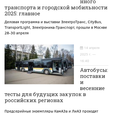
нного
транспорта и городской мобильности
2025: главное
Деловая программа и выставки ЭлектроТранс, CityBus,
TransportLight, Электроника-Транспорт, прошли в Москве
28-30 апреля
14 апреля
2025 г. —
16:40
Автобусы:
поставки
и
весенние
тесты для будущих закупок в
российских регионах
Предсерийные экземпляры КамАЗа и ЛиАЗ проходят