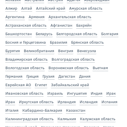
Алжир
Алтай
Алтайский край
Амурская область
Аргентина
Армения
Архангельская область
Астраханская область
Афганистан
Бахрейн
Башкортостан
Беларусь
Белгородская область
Болгария
Босния и Герцеговина
Бразилия
Брянская область
Бурятия
Великобритания
Венгрия
Венесуэла
Владимирская область
Волгоградская область
Вологодская область
Воронежская область
Вьетнам
Германия
Греция
Грузия
Дагестан
Дания
Еврейская АО
Египет
Забайкальский край
Ивановская область
Израиль
Ингушетия
Индия
Ирак
Иран
Иркутская область
Ирландия
Исландия
Испания
Италия
Кабардино-Балкария
Казахстан
Калининградская область
Калмыкия
Калужская область