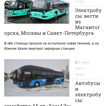
17:30
Электробу
сы: вести
из
Магнитог
орска, Москвы и Санкт-Петербурга
В обе столицы пришла на испытание новая техника, а на
Южном Урале закупают зарядные станции
9 марта
2025 г. —
18:00
Автобусы
и
электробу
сы:
семейство А5 от «КамАЗа»