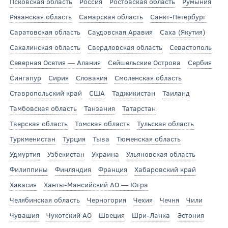
Псковская область
Россия
Ростовская область
Румыния
Рязанская область
Самарская область
Санкт-Петербург
Саратовская область
Саудовская Аравия
Саха (Якутия)
Сахалинская область
Свердловская область
Севастополь
Северная Осетия — Алания
Сейшельские Острова
Сербия
Сингапур
Сирия
Словакия
Смоленская область
Ставропольский край
США
Таджикистан
Таиланд
Тамбовская область
Танзания
Татарстан
Тверская область
Томская область
Тульская область
Туркменистан
Турция
Тыва
Тюменская область
Удмуртия
Узбекистан
Украина
Ульяновская область
Филиппины
Финляндия
Франция
Хабаровский край
Хакасия
Ханты-Мансийский АО — Югра
Челябинская область
Черногория
Чехия
Чечня
Чили
Чувашия
Чукотский АО
Швеция
Шри-Ланка
Эстония