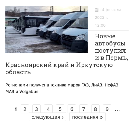
14 февраля
2025 г. —
12:00
Новые
автобусы
поступил
и в Пермь,
Красноярский край и Иркутскую
область
Регионами получена техника марок ГАЗ, ЛиАЗ, НефАЗ,
МАЗ и Volgabus
1
2
3
4
5
6
7
8
9
…
СТРАНИЦЫ
следующая ›
последняя »