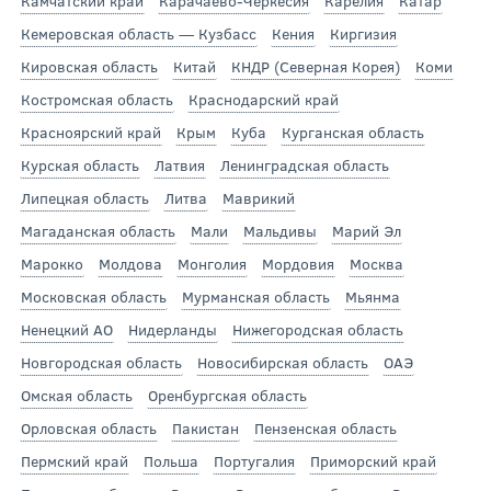
Камчатский край
Карачаево-Черкесия
Карелия
Катар
Кемеровская область — Кузбасс
Кения
Киргизия
Кировская область
Китай
КНДР (Северная Корея)
Коми
Костромская область
Краснодарский край
Красноярский край
Крым
Куба
Курганская область
Курская область
Латвия
Ленинградская область
Липецкая область
Литва
Маврикий
Магаданская область
Мали
Мальдивы
Марий Эл
Марокко
Молдова
Монголия
Мордовия
Москва
Московская область
Мурманская область
Мьянма
Ненецкий АО
Нидерланды
Нижегородская область
Новгородская область
Новосибирская область
ОАЭ
Омская область
Оренбургская область
Орловская область
Пакистан
Пензенская область
Пермский край
Польша
Португалия
Приморский край