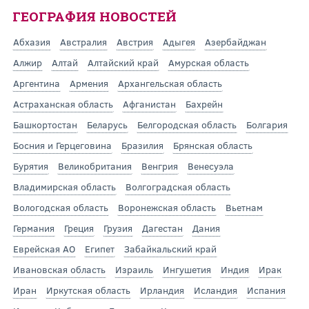
ГЕОГРАФИЯ НОВОСТЕЙ
Абхазия
Австралия
Австрия
Адыгея
Азербайджан
Алжир
Алтай
Алтайский край
Амурская область
Аргентина
Армения
Архангельская область
Астраханская область
Афганистан
Бахрейн
Башкортостан
Беларусь
Белгородская область
Болгария
Босния и Герцеговина
Бразилия
Брянская область
Бурятия
Великобритания
Венгрия
Венесуэла
Владимирская область
Волгоградская область
Вологодская область
Воронежская область
Вьетнам
Германия
Греция
Грузия
Дагестан
Дания
Еврейская АО
Египет
Забайкальский край
Ивановская область
Израиль
Ингушетия
Индия
Ирак
Иран
Иркутская область
Ирландия
Исландия
Испания