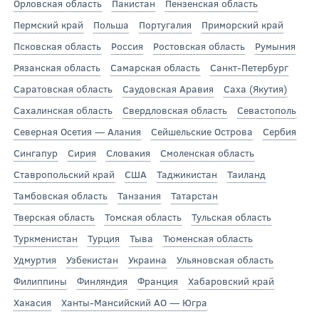
Орловская область
Пакистан
Пензенская область
Пермский край
Польша
Португалия
Приморский край
Псковская область
Россия
Ростовская область
Румыния
Рязанская область
Самарская область
Санкт-Петербург
Саратовская область
Саудовская Аравия
Саха (Якутия)
Сахалинская область
Свердловская область
Севастополь
Северная Осетия — Алания
Сейшельские Острова
Сербия
Сингапур
Сирия
Словакия
Смоленская область
Ставропольский край
США
Таджикистан
Таиланд
Тамбовская область
Танзания
Татарстан
Тверская область
Томская область
Тульская область
Туркменистан
Турция
Тыва
Тюменская область
Удмуртия
Узбекистан
Украина
Ульяновская область
Филиппины
Финляндия
Франция
Хабаровский край
Хакасия
Ханты-Мансийский АО — Югра