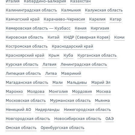
Италия
Кабардино-Балкария
Казахстан
Калининградская область
Калмыкия
Калужская область
Камчатский край
Карачаево-Черкесия
Карелия
Катар
Кемеровская область — Кузбасс
Кения
Киргизия
Кировская область
Китай
КНДР (Северная Корея)
Коми
Костромская область
Краснодарский край
Красноярский край
Крым
Куба
Курганская область
Курская область
Латвия
Ленинградская область
Липецкая область
Литва
Маврикий
Магаданская область
Мали
Мальдивы
Марий Эл
Марокко
Молдова
Монголия
Мордовия
Москва
Московская область
Мурманская область
Мьянма
Ненецкий АО
Нидерланды
Нижегородская область
Новгородская область
Новосибирская область
ОАЭ
Омская область
Оренбургская область