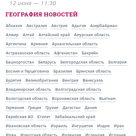
12 июня — 11:30
ГЕОГРАФИЯ НОВОСТЕЙ
Абхазия
Австралия
Австрия
Адыгея
Азербайджан
Алжир
Алтай
Алтайский край
Амурская область
Аргентина
Армения
Архангельская область
Астраханская область
Афганистан
Бахрейн
Башкортостан
Беларусь
Белгородская область
Болгария
Босния и Герцеговина
Бразилия
Брянская область
Бурятия
Великобритания
Венгрия
Венесуэла
Владимирская область
Волгоградская область
Вологодская область
Воронежская область
Вьетнам
Германия
Греция
Грузия
Дагестан
Дания
Еврейская АО
Египет
Забайкальский край
Ивановская область
Израиль
Ингушетия
Индия
Ирак
Иран
Иркутская область
Ирландия
Исландия
Испания