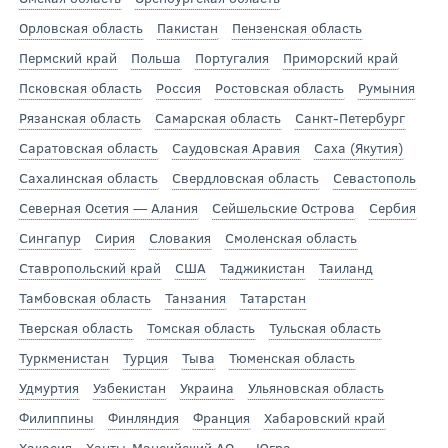
Орловская область
Пакистан
Пензенская область
Пермский край
Польша
Португалия
Приморский край
Псковская область
Россия
Ростовская область
Румыния
Рязанская область
Самарская область
Санкт-Петербург
Саратовская область
Саудовская Аравия
Саха (Якутия)
Сахалинская область
Свердловская область
Севастополь
Северная Осетия — Алания
Сейшельские Острова
Сербия
Сингапур
Сирия
Словакия
Смоленская область
Ставропольский край
США
Таджикистан
Таиланд
Тамбовская область
Танзания
Татарстан
Тверская область
Томская область
Тульская область
Туркменистан
Турция
Тыва
Тюменская область
Удмуртия
Узбекистан
Украина
Ульяновская область
Филиппины
Финляндия
Франция
Хабаровский край
Хакасия
Ханты-Мансийский АО — Югра