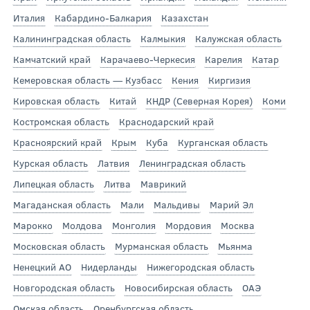
Италия
Кабардино-Балкария
Казахстан
Калининградская область
Калмыкия
Калужская область
Камчатский край
Карачаево-Черкесия
Карелия
Катар
Кемеровская область — Кузбасс
Кения
Киргизия
Кировская область
Китай
КНДР (Северная Корея)
Коми
Костромская область
Краснодарский край
Красноярский край
Крым
Куба
Курганская область
Курская область
Латвия
Ленинградская область
Липецкая область
Литва
Маврикий
Магаданская область
Мали
Мальдивы
Марий Эл
Марокко
Молдова
Монголия
Мордовия
Москва
Московская область
Мурманская область
Мьянма
Ненецкий АО
Нидерланды
Нижегородская область
Новгородская область
Новосибирская область
ОАЭ
Омская область
Оренбургская область