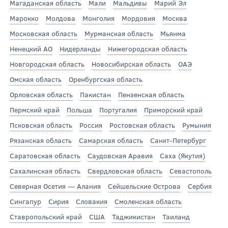
Магаданская область
Мали
Мальдивы
Марий Эл
Марокко
Молдова
Монголия
Мордовия
Москва
Московская область
Мурманская область
Мьянма
Ненецкий АО
Нидерланды
Нижегородская область
Новгородская область
Новосибирская область
ОАЭ
Омская область
Оренбургская область
Орловская область
Пакистан
Пензенская область
Пермский край
Польша
Португалия
Приморский край
Псковская область
Россия
Ростовская область
Румыния
Рязанская область
Самарская область
Санкт-Петербург
Саратовская область
Саудовская Аравия
Саха (Якутия)
Сахалинская область
Свердловская область
Севастополь
Северная Осетия — Алания
Сейшельские Острова
Сербия
Сингапур
Сирия
Словакия
Смоленская область
Ставропольский край
США
Таджикистан
Таиланд