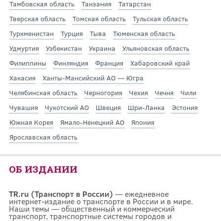
Тамбовская область
Танзания
Татарстан
Тверская область
Томская область
Тульская область
Туркменистан
Турция
Тыва
Тюменская область
Удмуртия
Узбекистан
Украина
Ульяновская область
Филиппины
Финляндия
Франция
Хабаровский край
Хакасия
Ханты-Мансийский АО — Югра
Челябинская область
Черногория
Чехия
Чечня
Чили
Чувашия
Чукотский АО
Швеция
Шри-Ланка
Эстония
Южная Корея
Ямало-Ненецкий АО
Япония
Ярославская область
ОБ ИЗДАНИИ
TR.ru (Транспорт в России)
— ежедневное
интернет-издание о транспорте в России и в мире.
Наши темы — общественный и коммерческий
транспорт, транспортные системы городов и