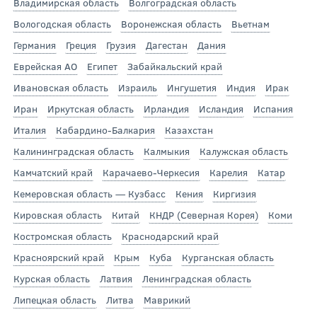
Владимирская область
Волгоградская область
Вологодская область
Воронежская область
Вьетнам
Германия
Греция
Грузия
Дагестан
Дания
Еврейская АО
Египет
Забайкальский край
Ивановская область
Израиль
Ингушетия
Индия
Ирак
Иран
Иркутская область
Ирландия
Исландия
Испания
Италия
Кабардино-Балкария
Казахстан
Калининградская область
Калмыкия
Калужская область
Камчатский край
Карачаево-Черкесия
Карелия
Катар
Кемеровская область — Кузбасс
Кения
Киргизия
Кировская область
Китай
КНДР (Северная Корея)
Коми
Костромская область
Краснодарский край
Красноярский край
Крым
Куба
Курганская область
Курская область
Латвия
Ленинградская область
Липецкая область
Литва
Маврикий