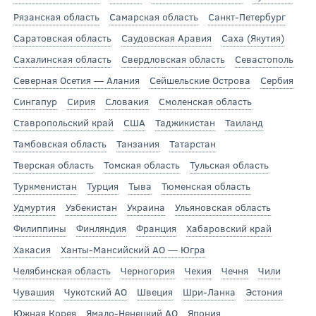
Рязанская область
Самарская область
Санкт-Петербург
Саратовская область
Саудовская Аравия
Саха (Якутия)
Сахалинская область
Свердловская область
Севастополь
Северная Осетия — Алания
Сейшельские Острова
Сербия
Сингапур
Сирия
Словакия
Смоленская область
Ставропольский край
США
Таджикистан
Таиланд
Тамбовская область
Танзания
Татарстан
Тверская область
Томская область
Тульская область
Туркменистан
Турция
Тыва
Тюменская область
Удмуртия
Узбекистан
Украина
Ульяновская область
Филиппины
Финляндия
Франция
Хабаровский край
Хакасия
Ханты-Мансийский АО — Югра
Челябинская область
Черногория
Чехия
Чечня
Чили
Чувашия
Чукотский АО
Швеция
Шри-Ланка
Эстония
Южная Корея
Ямало-Ненецкий АО
Япония