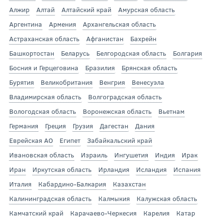
Алжир
Алтай
Алтайский край
Амурская область
Аргентина
Армения
Архангельская область
Астраханская область
Афганистан
Бахрейн
Башкортостан
Беларусь
Белгородская область
Болгария
Босния и Герцеговина
Бразилия
Брянская область
Бурятия
Великобритания
Венгрия
Венесуэла
Владимирская область
Волгоградская область
Вологодская область
Воронежская область
Вьетнам
Германия
Греция
Грузия
Дагестан
Дания
Еврейская АО
Египет
Забайкальский край
Ивановская область
Израиль
Ингушетия
Индия
Ирак
Иран
Иркутская область
Ирландия
Исландия
Испания
Италия
Кабардино-Балкария
Казахстан
Калининградская область
Калмыкия
Калужская область
Камчатский край
Карачаево-Черкесия
Карелия
Катар