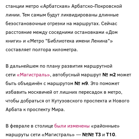
станции метро «Арбатская» Арбатско-Покровской
линии. Тем самым будут ликвидированы длинные
безостановочные отрезки на маршрутах. Сейчас
расстояние между соседними остановками «Дом
книги» и «Метро "Библиотека имени Ленина"»
составляет полтора километра.
В дальнейшем по плану развития маршрутной
сети
«Магистраль»
, автобусный маршрут
№ м2
может
быть объединён с маршрутом
№ м9
. Это поможет
избавить москвичей от лишних пересадок в метро,
чтобы добраться от Кутузовского проспекта и Нового
Арбата к проспекту Мира.
В феврале в столице
были изменены
«районные»
маршруты сети «Магистраль» —
№№ Т3
и
Т10
.