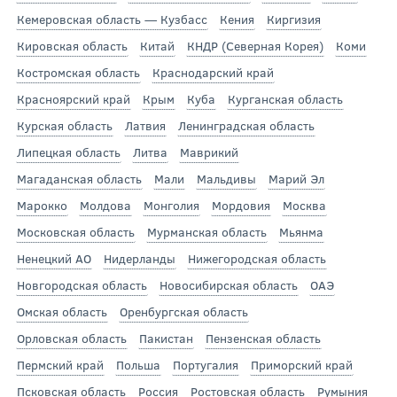
Кемеровская область — Кузбасс
Кения
Киргизия
Кировская область
Китай
КНДР (Северная Корея)
Коми
Костромская область
Краснодарский край
Красноярский край
Крым
Куба
Курганская область
Курская область
Латвия
Ленинградская область
Липецкая область
Литва
Маврикий
Магаданская область
Мали
Мальдивы
Марий Эл
Марокко
Молдова
Монголия
Мордовия
Москва
Московская область
Мурманская область
Мьянма
Ненецкий АО
Нидерланды
Нижегородская область
Новгородская область
Новосибирская область
ОАЭ
Омская область
Оренбургская область
Орловская область
Пакистан
Пензенская область
Пермский край
Польша
Португалия
Приморский край
Псковская область
Россия
Ростовская область
Румыния