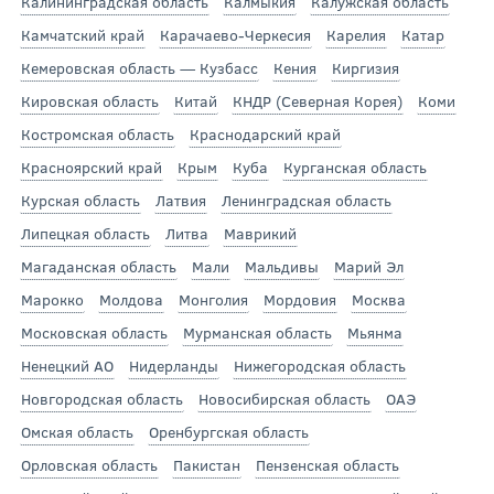
Калининградская область
Калмыкия
Калужская область
Камчатский край
Карачаево-Черкесия
Карелия
Катар
Кемеровская область — Кузбасс
Кения
Киргизия
Кировская область
Китай
КНДР (Северная Корея)
Коми
Костромская область
Краснодарский край
Красноярский край
Крым
Куба
Курганская область
Курская область
Латвия
Ленинградская область
Липецкая область
Литва
Маврикий
Магаданская область
Мали
Мальдивы
Марий Эл
Марокко
Молдова
Монголия
Мордовия
Москва
Московская область
Мурманская область
Мьянма
Ненецкий АО
Нидерланды
Нижегородская область
Новгородская область
Новосибирская область
ОАЭ
Омская область
Оренбургская область
Орловская область
Пакистан
Пензенская область