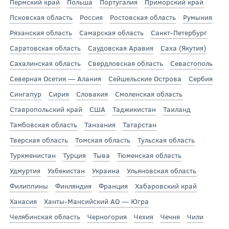
Пермский край
Польша
Португалия
Приморский край
Псковская область
Россия
Ростовская область
Румыния
Рязанская область
Самарская область
Санкт-Петербург
Саратовская область
Саудовская Аравия
Саха (Якутия)
Сахалинская область
Свердловская область
Севастополь
Северная Осетия — Алания
Сейшельские Острова
Сербия
Сингапур
Сирия
Словакия
Смоленская область
Ставропольский край
США
Таджикистан
Таиланд
Тамбовская область
Танзания
Татарстан
Тверская область
Томская область
Тульская область
Туркменистан
Турция
Тыва
Тюменская область
Удмуртия
Узбекистан
Украина
Ульяновская область
Филиппины
Финляндия
Франция
Хабаровский край
Хакасия
Ханты-Мансийский АО — Югра
Челябинская область
Черногория
Чехия
Чечня
Чили