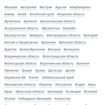
Абхазия
Австралия
Австрия
Адыгея
Азербайджан
Алжир
Алтай
Алтайский край
Амурская область
Аргентина
Армения
Архангельская область
Астраханская область
Афганистан
Бахрейн
Башкортостан
Беларусь
Белгородская область
Болгария
Босния и Герцеговина
Бразилия
Брянская область
Бурятия
Великобритания
Венгрия
Венесуэла
Владимирская область
Волгоградская область
Вологодская область
Воронежская область
Вьетнам
Германия
Греция
Грузия
Дагестан
Дания
Еврейская АО
Египет
Забайкальский край
Ивановская область
Израиль
Ингушетия
Индия
Ирак
Иран
Иркутская область
Ирландия
Исландия
Испания
Италия
Кабардино-Балкария
Казахстан