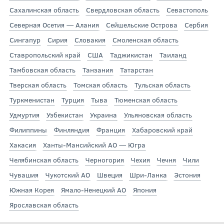
Сахалинская область
Свердловская область
Севастополь
Северная Осетия — Алания
Сейшельские Острова
Сербия
Сингапур
Сирия
Словакия
Смоленская область
Ставропольский край
США
Таджикистан
Таиланд
Тамбовская область
Танзания
Татарстан
Тверская область
Томская область
Тульская область
Туркменистан
Турция
Тыва
Тюменская область
Удмуртия
Узбекистан
Украина
Ульяновская область
Филиппины
Финляндия
Франция
Хабаровский край
Хакасия
Ханты-Мансийский АО — Югра
Челябинская область
Черногория
Чехия
Чечня
Чили
Чувашия
Чукотский АО
Швеция
Шри-Ланка
Эстония
Южная Корея
Ямало-Ненецкий АО
Япония
Ярославская область