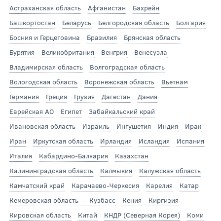
Астраханская область
Афганистан
Бахрейн
Башкортостан
Беларусь
Белгородская область
Болгария
Босния и Герцеговина
Бразилия
Брянская область
Бурятия
Великобритания
Венгрия
Венесуэла
Владимирская область
Волгоградская область
Вологодская область
Воронежская область
Вьетнам
Германия
Греция
Грузия
Дагестан
Дания
Еврейская АО
Египет
Забайкальский край
Ивановская область
Израиль
Ингушетия
Индия
Ирак
Иран
Иркутская область
Ирландия
Исландия
Испания
Италия
Кабардино-Балкария
Казахстан
Калининградская область
Калмыкия
Калужская область
Камчатский край
Карачаево-Черкесия
Карелия
Катар
Кемеровская область — Кузбасс
Кения
Киргизия
Кировская область
Китай
КНДР (Северная Корея)
Коми