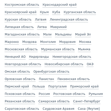
Костромская область
Краснодарский край
Красноярский край
Крым
Куба
Курганская область
Курская область
Латвия
Ленинградская область
Липецкая область
Литва
Маврикий
Магаданская область
Мали
Мальдивы
Марий Эл
Марокко
Молдова
Монголия
Мордовия
Москва
Московская область
Мурманская область
Мьянма
Ненецкий АО
Нидерланды
Нижегородская область
Новгородская область
Новосибирская область
ОАЭ
Омская область
Оренбургская область
Орловская область
Пакистан
Пензенская область
Пермский край
Польша
Португалия
Приморский край
Псковская область
Россия
Ростовская область
Румыния
Рязанская область
Самарская область
Санкт-Петербург
Саратовская область
Саудовская Аравия
Саха (Якутия)