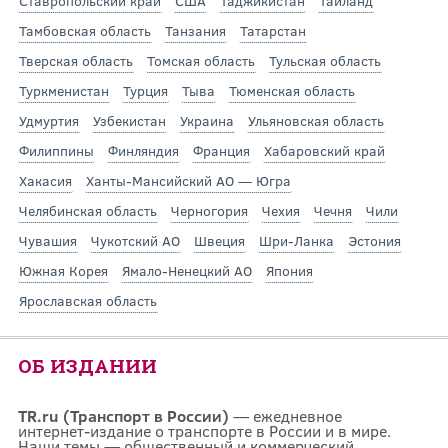
Ставропольский край
США
Таджикистан
Таиланд
Тамбовская область
Танзания
Татарстан
Тверская область
Томская область
Тульская область
Туркменистан
Турция
Тыва
Тюменская область
Удмуртия
Узбекистан
Украина
Ульяновская область
Филиппины
Финляндия
Франция
Хабаровский край
Хакасия
Ханты-Мансийский АО — Югра
Челябинская область
Черногория
Чехия
Чечня
Чили
Чувашия
Чукотский АО
Швеция
Шри-Ланка
Эстония
Южная Корея
Ямало-Ненецкий АО
Япония
Ярославская область
ОБ ИЗДАНИИ
TR.ru (Транспорт в России)
— ежедневное
интернет-издание о транспорте в России и в мире.
Наши темы — общественный и коммерческий