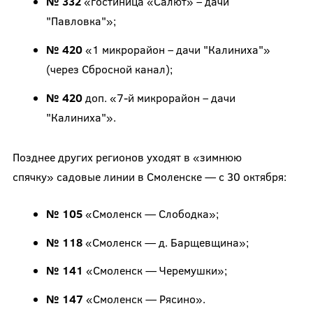
№ 332
«гостиница «Салют» – дачи
"Павловка"»;
№ 420
«1 микрорайон – дачи "Калиниха"»
(через Сбросной канал);
№ 420
доп. «7-й микрорайон – дачи
"Калиниха"».
Позднее других регионов уходят в «зимнюю
спячку» садовые линии в Смоленске — с 30 октября:
№ 105
«Смоленск — Слободка»;
№ 118
«Смоленск — д. Барщевщина»;
№ 141
«Смоленск — Черемушки»;
№ 147
«Смоленск — Рясино».