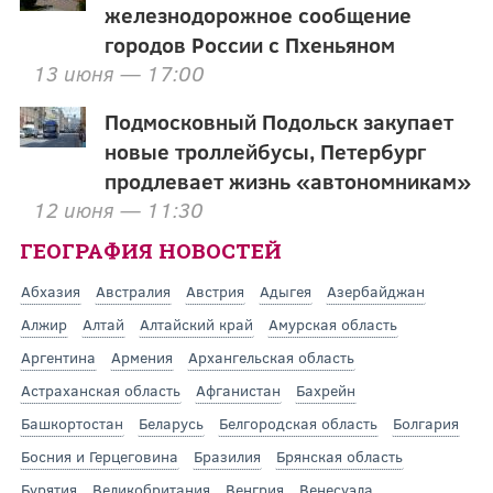
железнодорожное сообщение
городов России с Пхеньяном
13 июня — 17:00
Подмосковный Подольск закупает
новые троллейбусы, Петербург
продлевает жизнь «автономникам»
12 июня — 11:30
ГЕОГРАФИЯ НОВОСТЕЙ
Абхазия
Австралия
Австрия
Адыгея
Азербайджан
Алжир
Алтай
Алтайский край
Амурская область
Аргентина
Армения
Архангельская область
Астраханская область
Афганистан
Бахрейн
Башкортостан
Беларусь
Белгородская область
Болгария
Босния и Герцеговина
Бразилия
Брянская область
Бурятия
Великобритания
Венгрия
Венесуэла