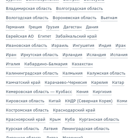
Владимирская область
Волгоградская область
Вологодская область
Воронежская область
Вьетнам
Германия
Греция
Грузия
Дагестан
Дания
Еврейская АО
Египет
Забайкальский край
Ивановская область
Израиль
Ингушетия
Индия
Ирак
Иран
Иркутская область
Ирландия
Исландия
Испания
Италия
Кабардино-Балкария
Казахстан
Калининградская область
Калмыкия
Калужская область
Камчатский край
Карачаево-Черкесия
Карелия
Катар
Кемеровская область — Кузбасс
Кения
Киргизия
Кировская область
Китай
КНДР (Северная Корея)
Коми
Костромская область
Краснодарский край
Красноярский край
Крым
Куба
Курганская область
Курская область
Латвия
Ленинградская область
Липецкая область
Литва
Маврикий